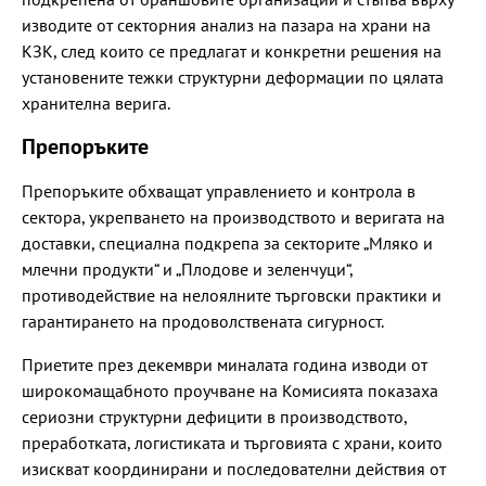
изводите от секторния анализ на пазара на храни на
КЗК, след които се предлагат и конкретни решения на
установените тежки структурни деформации по цялата
хранителна верига.
Препоръките
Препоръките обхващат управлението и контрола в
сектора, укрепването на производството и веригата на
доставки, специална подкрепа за секторите „Мляко и
млечни продукти“ и „Плодове и зеленчуци“,
противодействие на нелоялните търговски практики и
гарантирането на продоволствената сигурност.
Приетите през декември миналата година изводи от
широкомащабното проучване на Комисията показаха
сериозни структурни дефицити в производството,
преработката, логистиката и търговията с храни, които
изискват координирани и последователни действия от