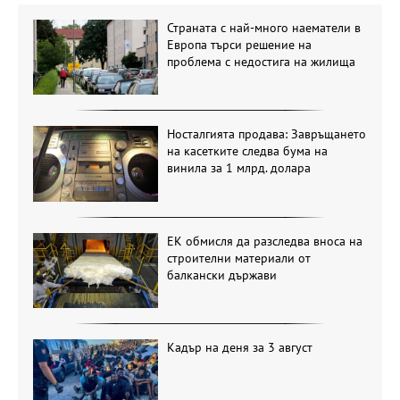
Страната с най-много наематели в
Европа търси решение на
проблема с недостига на жилища
Носталгията продава: Завръщането
на касетките следва бума на
винила за 1 млрд. долара
ЕК обмисля да разследва вноса на
строителни материали от
балкански държави
Кадър на деня за 3 август