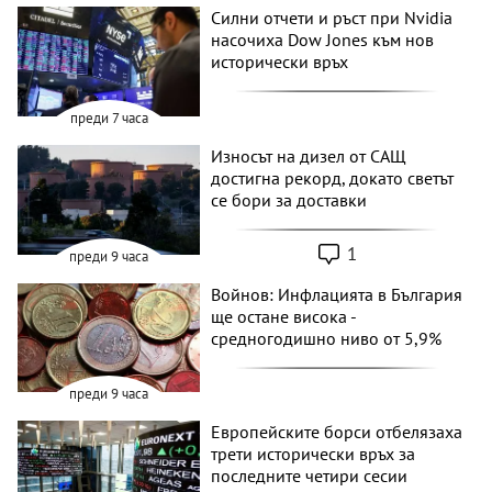
Силни отчети и ръст при Nvidia
насочиха Dow Jones към нов
исторически връх
преди 7 часа
Износът на дизел от САЩ
достигна рекорд, докато светът
се бори за доставки
1
преди 9 часа
Войнов: Инфлацията в България
ще остане висока -
средногодишно ниво от 5,9%
преди 9 часа
Европейските борси отбелязаха
трети исторически връх за
последните четири сесии