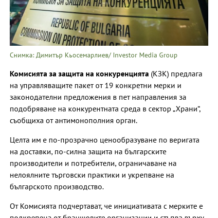
Снимка: Димитър Кьосемарлиев/ Investor Media Group
Комисията за защита на конкуренцията
(КЗК) предлага
на управляващите пакет от 19 конкретни мерки и
законодателни предложения в пет направления за
подобряване на конкурентната среда в сектор „Храни“,
съобщиха от антимонополния орган.
Целта им е по-прозрачно ценообразуване по веригата
на доставки, по-силна защита на българските
производители и потребители, ограничаване на
нелоялните търговски практики и укрепване на
българското производство.
От Комисията подчертават, че инициативата с мерките е
подкрепена от браншовите организации и стъпва върху