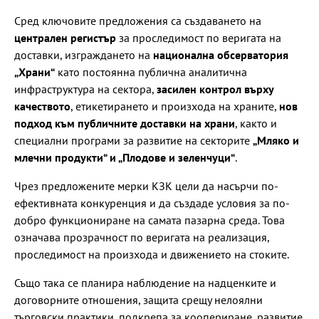
Сред ключовите предложения са създаването на
централен регистър
за проследимост по веригата на
доставки, изграждането на
национална обсерватория
„Храни“
като постоянна публична аналитична
инфраструктура на сектора,
засилен контрол върху
качеството
, етикетирането и произхода на храните,
нов
подход към публичните доставки на храни
, както и
специални програми за развитие на секторите
„Мляко и
млечни продукти“ и „Плодове и зеленчуци“
.
Чрез предложените мерки КЗК цели да насърчи по-
ефективната конкуренция и да създаде условия за по-
добро функциониране на самата пазарна среда. Това
означава прозрачност по веригата на реализация,
проследимост на произхода и движението на стоките.
Също така се планира наблюдение на надценките и
договорните отношения, защита срещу нелоялни
търговски практики, подкрепа за коопериране, развитие