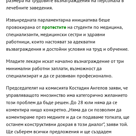
размера на трудовите възнаграждения на персонала в
лечебните заведения.
Извънредната парламентарна инициатива беше
провокирана от
протестите
на студенти по медицина,
специализанти, медицински сестри и здравни
работници, които настояват за адекватни
възваграждения и достойни условия на труд и обучение.
Младите лекари искат начално възнаграждение от три
минимални работни заплати, възможност да
специализират и да се развиван професионално.
Председателят на комисията Костадин Ангелов заяви, че
управляващото мнозинство има категорично желанието
този проблем да бъде решен. До 28 юли няма да се
коментира нищо конкретно. „Няма да си позволим да
коментираме през медиите и да си подаваме топката, ще
останем конструктивни докрая в този диалог“, заяви той.
Ще съберем всички предложения и ще създадем