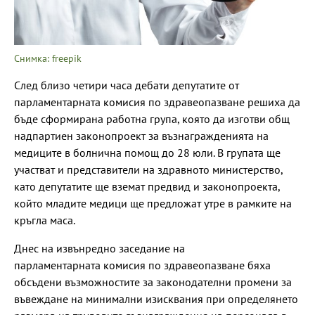
Снимка: freepik
След близо четири часа дебати депутатите от
парламентарната комисия по здравеопазване решиха да
бъде сформирана работна група, която да изготви общ
надпартиен законопроект за възнагражденията на
медиците в болнична помощ до 28 юли. В групата ще
участват и представители на здравното министерство,
като депутатите ще вземат предвид и законопроекта,
който младите медици ще предложат утре в рамките на
кръгла маса.
Днес на извънредно заседание на
парламентарната комисия по здравеопазване бяха
обсъдени възможностите за законодателни промени за
въвеждане на минимални изисквания при определянето