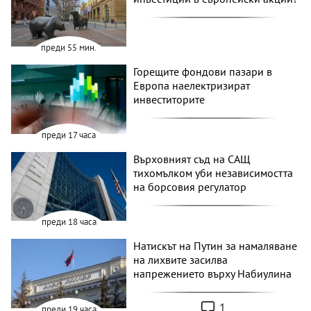
преди 55 мин.
Горещите фондови пазари в
Европа наелектризират
инвеститорите
преди 17 часа
Върховният съд на САЩ
тихомълком уби независимостта
на борсовия регулатор
преди 18 часа
Натискът на Путин за намаляване
на лихвите засилва
напрежението върху Набиулина
1
преди 19 часа