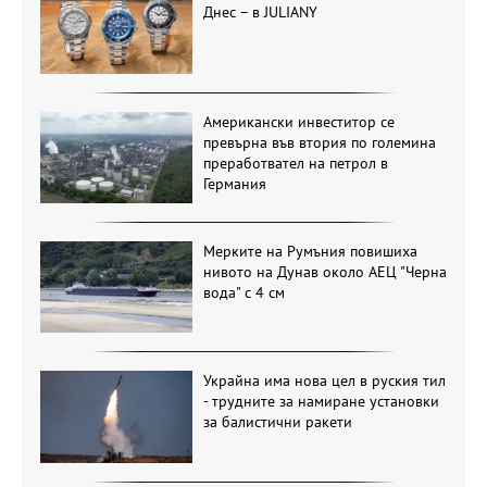
Днес – в JULIANY
Американски инвеститор се
превърна във втория по големина
преработвател на петрол в
Германия
Мерките на Румъния повишиха
нивото на Дунав около АЕЦ "Черна
вода" с 4 см
Украйна има нова цел в руския тил
- трудните за намиране установки
за балистични ракети