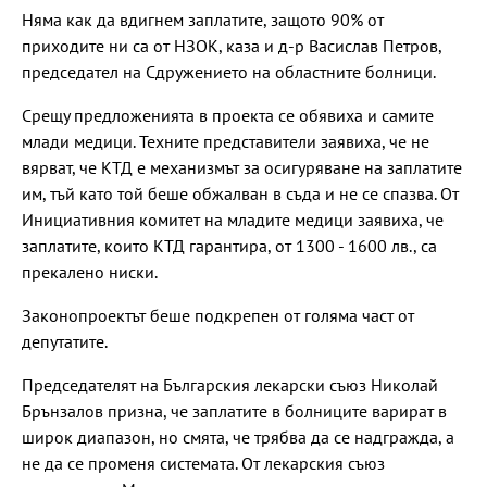
Няма как да вдигнем заплатите, защото 90% от
приходите ни са от НЗОК, каза и д-р Васислав Петров,
председател на Сдружението на областните болници.
Срещу предложенията в проекта се обявиха и самите
млади медици. Техните представители заявиха, че не
вярват, че КТД е механизмът за осигуряване на заплатите
им, тъй като той беше обжалван в съда и не се спазва. От
Инициативния комитет на младите медици заявиха, че
заплатите, които КТД гарантира, от 1300 - 1600 лв., са
прекалено ниски.
Законопроектът беше подкрепен от голяма част от
депутатите.
Председателят на Българския лекарски съюз Николай
Брънзалов призна, че заплатите в болниците варират в
широк диапазон, но смята, че трябва да се надгражда, а
не да се променя системата. От лекарския съюз