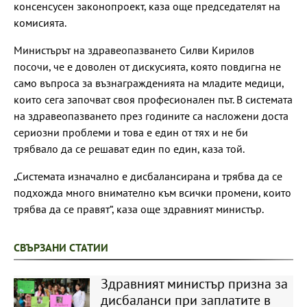
консенсусен законопроект, каза още председателят на
комисията.
Министърът на здравеопазването Силви Кирилов
посочи, че е доволен от дискусията, която повдигна не
само въпроса за възнагражденията на младите медици,
които сега започват своя професионален път. В системата
на здравеопазването през годините са насложени доста
сериозни проблеми и това е един от тях и не би
трябвало да се решават един по един, каза той.
„Системата изначално е дисбалансирана и трябва да се
подхожда много внимателно към всички промени, които
трябва да се правят“, каза още здравният министър.
СВЪРЗАНИ СТАТИИ
Здравният министър призна за
дисбаланси при заплатите в