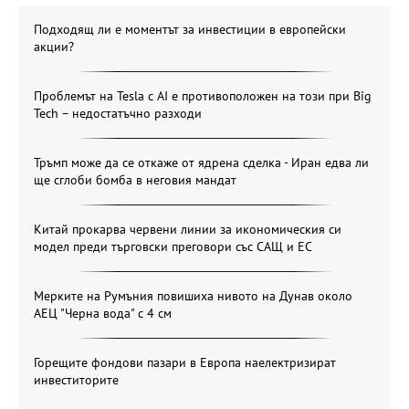
Подходящ ли е моментът за инвестиции в европейски
акции?
Проблемът на Tesla с AI е противоположен на този при Big
Tech – недостатъчно разходи
Тръмп може да се откаже от ядрена сделка - Иран едва ли
ще сглоби бомба в неговия мандат
Китай прокарва червени линии за икономическия си
модел преди търговски преговори със САЩ и ЕС
Мерките на Румъния повишиха нивото на Дунав около
АЕЦ "Черна вода" с 4 см
Горещите фондови пазари в Европа наелектризират
инвеститорите