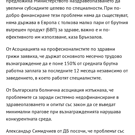
предложиха Министерството наздравеопазването да
увеличи субсидиите целево по специалности. При по-
добро финансиране тези проблеми няма да съществуват,
няма държава в Европа с толкова малко пари от брутния
вътрешен продукт (БВП) за здраве, важно е и по-
ефективното им използване, каза Брънзалов.
От Асоциацията на професионалистите по здравни
грижи заявиха, че държат основното месечно трудово
възнаграждение да е поне 150% от средната брутна
работна заплата за последните 12 месеца независимо от
заведението, в което работят специалистите.
От Българската болнична асоциация изтъкнаха, че
проблемите са заради системно недофинансиране в
здравеопазването и опитът със закон да се въведат
минимални прагове при възнагражденията нарушава
конкурентната среда.
Александър Симидчиев от ДБ посочи, че проблемът със