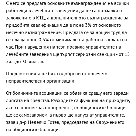
С него се предлага основните възнаграждения на всички
работещи в лечебните заведения да не са по-малки от
заложените в КТД, а допълнителното възнаграждение за
придобита квалификация да е поне 3% от основното
месечно възнаграждение. Предлага се за нощен труд да
се плаща поне 0,5% от минималната работна заплата на
час. При нарушения на тези правила управителите на
лечебните заведения ще търпят сериозни санкции - от 15
хил. до 30 хил. лв.
Предложенията не бяха одобрени от повечето
неправителствени организации.
От болничните асоциации се обявиха срещу него заради
липсата на средства. Разходите са функция на приходите,
ако се приеме законопроектът, то общинските болници
ще се самозакрием, а първо ще напуснат управителите,
заяви д-р Неделчо Тотев, председател на Сдружението
на общинските болници.