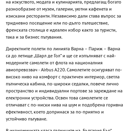
на изкуството, модата и кулинарията, предлагащ богато
разнообразие от музеи, галерии, уютни кафенета и
изискани ресторанти. Независимо дали става въпрос за
тридневно посещение или по-дълго пътешествие,
френската столица е идеален избор както за туристи,
така и за бизнес пътувания.
Директните полети по линията Варна – Париж – Варна
са до летище „Шарл де Гол“ и ще се изпълняват с най-
модерните самолети от флота на националния
авиопревозвач - Airbus A220. Самолетите осигуряват по-
високо ниво на комфорт с практичен интериор, светла
пътническа кабина, по-широки седалки, повече лично
пространство и индивидуални портове за зареждане на
електронни устройства. Освен това самолетите се
отличават с по-ниски нива на шум и подобрена горивна
ефективност, което допринася за по-приятно и
устойчиво пътуване.
В икономичната класа пътниците на „България Еър“