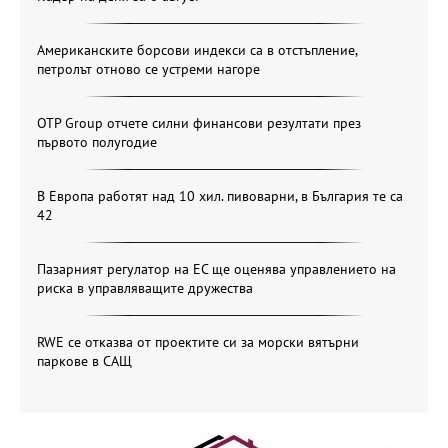
Американските борсови индекси са в отстъпление,
петролът отново се устреми нагоре
OTP Group отчете силни финансови резултати през
първото полугодие
В Европа работят над 10 хил. пивоварни, в България те са
42
Пазарният регулатор на ЕС ще оценява управлението на
риска в управляващите дружества
RWE се отказва от проектите си за морски вятърни
паркове в САЩ