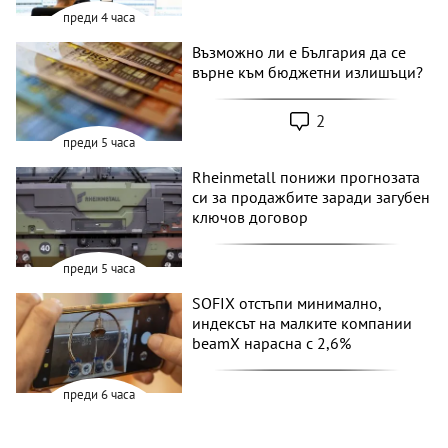
преди 4 часа
Възможно ли е България да се
върне към бюджетни излишъци?
2
преди 5 часа
Rheinmetall понижи прогнозата
си за продажбите заради загубен
ключов договор
преди 5 часа
SOFIX отстъпи минимално,
индексът на малките компании
beamX нарасна с 2,6%
преди 6 часа