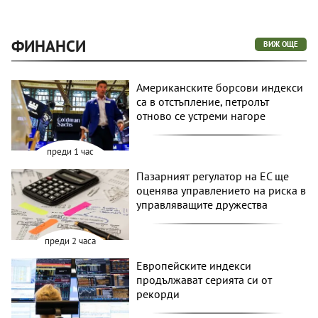
ФИНАНСИ
ВИЖ ОЩЕ
Американските борсови индекси
са в отстъпление, петролът
отново се устреми нагоре
преди 1 час
Пазарният регулатор на ЕС ще
оценява управлението на риска в
управляващите дружества
преди 2 часа
Европейските индекси
продължават серията си от
рекорди