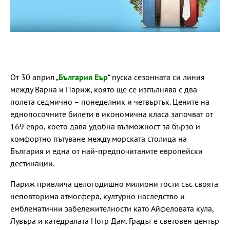
От 30 април „
България Еър
“ пуска сезонната си линия
между Варна и Париж, която ще се изпълнява с два
полета седмично – понеделник и четвъртък. Цените на
еднопосочните билети в икономична класа започват от
169 евро, което дава удобна възможност за бързо и
комфортно пътуване между морската столица на
България и една от най-предпочитаните европейски
дестинации.
Париж привлича целогодишно милиони гости със своята
неповторима атмосфера, културно наследство и
емблематични забележителности като Айфеловата кула,
Лувъра и катедралата Нотр Дам. Градът е световен център