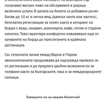
получават високо ниво на обслужване и редица
включени услуги. В цената на билета са добавени ръчен
багаж до 10 кг и лична вещ /дамска чанта или лаптоп/,
безплатна регистрация за полет, както и кетъринг на
борда с вода, сандвич, шоколадче, кафе, топли и студени
напитки. Това гарантира комфортно изживяване още от
качването на борда до пристигането в крайната
дестинация.
Със сезонната линия между Варна и Париж
авиокомпанията продължава да надгражда мрежата си
от дестинации и да предлага удобни възможности за
пътуване както за българските, така и за международните
пътници.