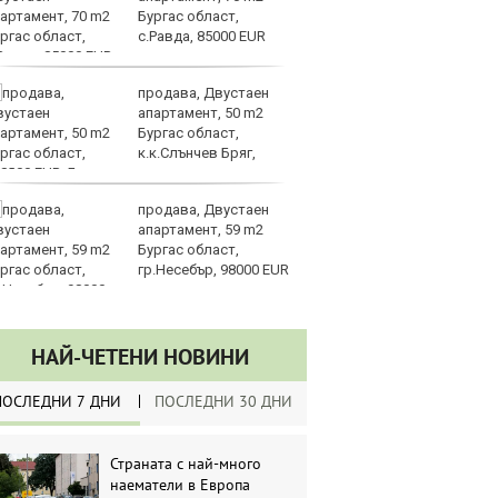
Бургас област,
пр
с.Равда, 85000 EUR
Тр
продава, Двустаен
В
апартамент, 50 m2
съ
Бургас област,
би
к.к.Слънчев Бряг,
8000 EUR
продава, Двустаен
Та
апартамент, 59 m2
пр
Бургас област,
по
гр.Несебър, 98000 EUR
НАЙ-ЧЕТЕНИ НОВИНИ
ПОСЛЕДНИ 7 ДНИ
ПОСЛЕДНИ 30 ДНИ
Страната с най-много
наематели в Европа