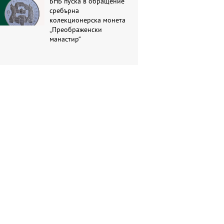
БНБ пуска в обращение
сребърна
колекционерска монета
„Преображенски
манастир“