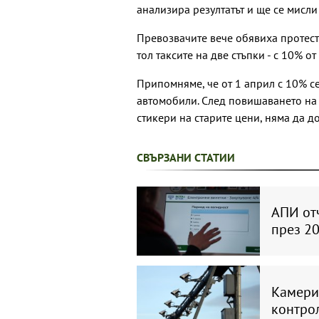
анализира резултатът и ще се мисли
Превозвачите вече обявиха протест
тол таксите на две стъпки - с 10% о
Припомняме, че от 1 април с 10% се
автомобили. След повишаването на ц
стикери на старите цени, няма да д
СВЪРЗАНИ СТАТИИ
АПИ отч
през 20
Камерит
контрол