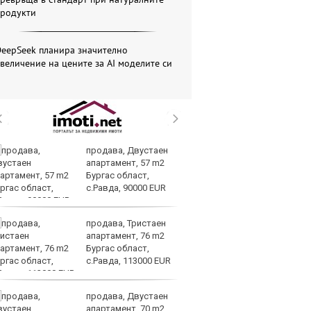
продукти
DeepSeek планира значително
величение на цените за AI моделите си
продава, Двустаен
Св
апартамент, 57 m2
о
Бургас област,
В
с.Равда, 90000 EUR
во
на LNG
продава, Тристаен
З
апартамент, 76 m2
$4
Бургас област,
за
с.Равда, 113000 EUR
продава, Двустаен
Ки
апартамент, 70 m2
пр