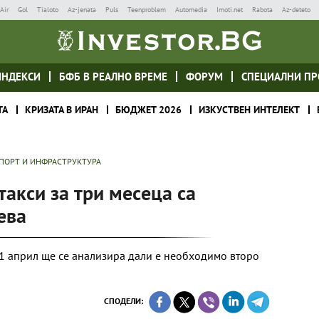
Air
Gol
Tialoto
Az-jenata
Puls
Teenproblem
Automedia
Imoti.net
Rabota
Az-deteto
ИНДЕКСИ
БФБ В РЕАЛНО ВРЕМЕ
ФОРУМ
СПЕЦИАЛНИ ПР
ТА
КРИЗАТА В ИРАН
БЮДЖЕТ 2026
ИЗКУСТВЕН ИНТЕЛЕКТ
ПОРТ И ИНФРАСТРУКТУРА
такси за три месеца са
ева
т 1 април ще се анализира дали е необходимо второ
СПОДЕЛИ: