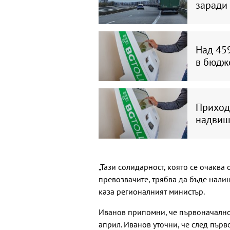
заради 
Над 459
в бюдж
Приходи
надвиша
„Тази солидарност, която се очаква
превозвачите, трябва да бъде налиц
каза регионалният министър.
Иванов припомни, че първоначалнот
април. Иванов уточни, че след първ