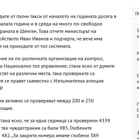
П
дите от пътни такси от началото на годината досега в
алата година и в среда на много по-свободно
S
раната в Шенген. Това отчете министърът на
п
ойството Иван Иванов и подчерта, че вече има
 на приходите от тол системата.
И
ие на по-различната организация на контрол,
о
а Национално тол управление, стана ясно от думите
тят на различни места, така проверките са
е се правят съвместно с Изпълнителна агенция
п
и
Р.
ция активно се проверяват между 200 и 250
П
нощие.
О
стана ясно, че за една седмица са проверени 4339
 тях чуждестранни са били 985. Глобените
 482. „За закрити номера имаме глобени 389
п