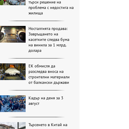
търси решение на
проблема с недостига на
жилища
Носталгията продава:
Завръщането на
касетките следва бума
на винила за 1 млрд.
долара
ЕК обмисля да
разследва вноса на
строителни материали
от балкански държави
Кадър на деня за 3
август
Търсенето в Китай на