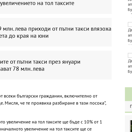
увеличението на тол таксите
търговски обект във
Варна
Три пункта за
 млн. лева приходи от пътни такси влязоха
раздаване на
ета до края на юни
минерална вода и
днес във Варна
11
Жълт код за опасно
те от пътни такси през януари
горещо време в
голямата част от
ват 78 млн. лева
България
 от всеки български гражданин, включително от
е. Мисля, че те проявиха разбиране в тази посока“,
о увеличение на тол таксите ще бъде с 10% от 1
оначалното увеличение на тол таксите ще се