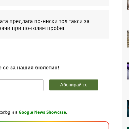
та предлага по-ниски тол такси за
вачи при по-голям пробег
tor.bg и в
Google News Showcase
.