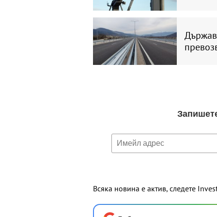
Държава
превоз
Всяка новина е актив, следете Inves