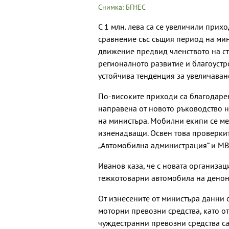
Снимка: БГНЕС
С 1 млн. лева са се увеличили прихо
сравнение със същия период на мин
движение предвид членството на ст
регионалното развитие и благоустр
устойчива тенденция за увеличаване
По-високите приходи са благодарен
направена от новото ръководство н
на министъра. Мобилни екипи се мес
изненадващи. Освен това проверкит
„Автомобилна администрация“ и МВ
Иванов каза, че с новата организа
тежкотоварни автомобила на дено
От изнесените от министъра данни 
моторни превозни средства, като от
чуждестранни превозни средства са