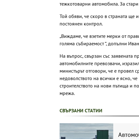
тежкотоварни автомобила. За стари
Той обяви, че скоро в страната ще 
постоянен контрол.
„Виждаме, че взетите мерки от пра
голяма събираемост “, допълни Ива
На въпрос, свързан със заявената п
автомобилните превозвачи, изразил
министърът отговори, че е провел с
недоволството на всички е ясно, че
строителството на нови пътища и п
мрежа.
СВЪРЗАНИ СТАТИИ
Автомоб