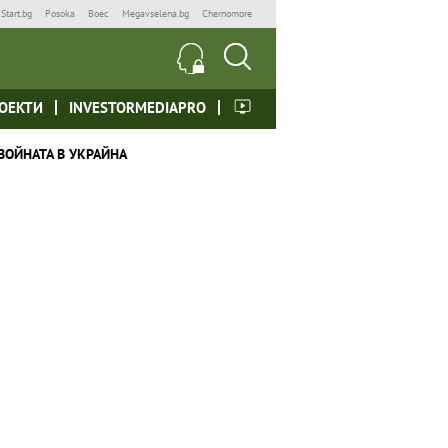
Start.bg
Posoka
Boec
Megavselena.bg
Chernomore
ОЕКТИ
INVESTORMEDIAPRO
ВОЙНАТА В УКРАЙНА