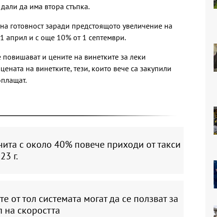
 дали да има втора стъпка.
на готовност заради предстоящото увеличение на
т 1 април и с още 10% от 1 септември.
 повишават и цените на винетките за леки
ената на винетките, тези, които вече са закупили
оплащат.
ита с около 40% повече приходи от такси
23 г.
е от тол системата могат да се ползват за
 на скоростта