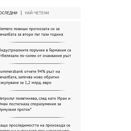
ОСЛЕДНИ
НАЙ-ЧЕТЕНИ
iemens повиши прогнозата си за
ечалбата за втори път тази година
ндустриалните поръчки в Германия са
тбелязали по-силен от очаквания ръст
Commerzbank отчете 94% ръст на
ечалбата, започва ново обратно
зкупуване за 1,2 млрд. евро
етролът поевтинява, след като Иран и
ман постигнаха споразумение за
Ормузкия проток*
Защо проследимостта на произхода се
ревръща в стандарт при натуралните