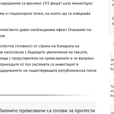
 нарушения са връчени 193 фиша“, каза министърът.
има и стационарни точки, на които ще се извършва
у
вителството дават необходимия ефект. Очакваме по-
нов.
ротестна готовност от страна на Камарата на
и несъгласие с бъдещото увеличение на таксите,
Здравното
реща с представители на превозвачите и че въпреки
министерство: Няма
 приходите от тол системата се инвестират в
да закриваме РЗИ-та
оддържането на съществуващата републиканска пътна
Спипаха мъж с
марихуана във Варна
Хванаха мъж, който
илните превозвачи са готови за протести
повредил климатик на