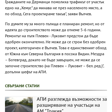
Гражданите на Дерманци помолиха трафикът от участък
едно на „Хемус“ да минава не през населеното място, а
по обход. Сега проектираме такъв“, заяви Вълчев.
По думите му за много пътища е планиран ремонт, но от
идеята до строителството може да отнеме 5-6 години.
Ремонтът на пътя Плевен - Луковит предстои да бъде
одобрен окончателно. Не може да се строи без одобрен
проект, категоричен е Вълчев. Това е единственият обход
от Южна към Северна България в посока Видин. Мездра
– Ботевград, докато не бъде завършен, не може да се
започне строителство (на Плевен – Луковит – бел. ред.)“,
допълни шефът на АПИ.
СВЪРЗАНИ СТАТИИ
АПИ разглежда възможности за
разширяване на участъци на
АМ "Тракия"