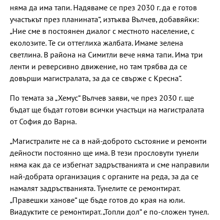
няма да има тапи. Надяваме се през 2030 г. да е готов
участъкът през планината“, изтъква Вълчев, добавяйки:
„Ние сме в постоянен диалог с местното население, с
еколозите. Те си оттеглиха жалбата. Имаме зелена
светлина. В района на Симитли вече няма тапи. Има три
ленти и реверсивно движение, но там трябва да се
довърши магистралата, за да се свърже с Кресна“.
По темата за „Хемус“ Вълчев заяви, че през 2030 г. ще
бъдат ще бъдат готови всички участъци на магистралата
от София до Варна.
„Магистралите не са в най-доброто състояние и ремонти
дейности постоянно ще има. В тези прословути тунели
няма как да се избегнат задръстванията и сме направили
най-добрата организация с органите на реда, за да се
намалят задръстванията. Тунелите се ремонтират.
„Правешки ханове“ ще бъде готов до края на юли.
Виадуктите се ремонтират. „Топли дол“ е по-сложен тунел.