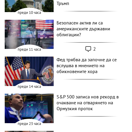
Тръмп
преди 10 часа
Безопасен актив ли са
американските държавни
облигации?
2
преди 11 часа
Фед трябва да започне да се
вслушва в мнението на
обикновените хора
преди 14 часа
S&P 500 записа нов рекорд в
очакване на отварянето на
Ормузкия проток
преди 23 часа