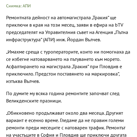
Снимка: АПИ
Ремонтната дейност на автомагистрала „Тракия“ ще
приключи в края на този месец, заяви в ефира на bTV
председателят на Управителния съвет на Агенция „Пътна
инфраструктура“ (АПИ) инж. Йордан Вълчев.
„Имахме среща с туроператорите, които ни помогнаха да
се избегне натоварването на пътуването към морето.
Асфалтирането на магистрала „Тракия“ при Пловдив е
приключило. Предстои поставянето на маркировка“,
изтъква Вълчев.
По думите му всяка година ремонтите започват след
Великденските празници.
„Обикновено продължават около два месеца. Другият
вариант е есенно време. Гледаме да не правим големи
ремонти преди месеците с натоварен трафик. Ремонтът
на участъците в София и Пловдив ще приключи другата