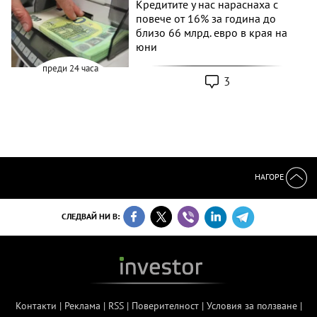
Кредитите у нас нараснаха с
повече от 16% за година до
близо 66 млрд. евро в края на
юни
преди 24 часа
3
НАГОРЕ
СЛЕДВАЙ НИ В:
Контакти
|
Реклама
|
RSS
|
Поверителност
|
Условия за ползване
|