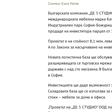
Снимка: Kave Home
Българската компания „ДЕ 5 СТУДИ
международната мебелна марка Kav
Индустриален парк София-Божурищ
продаде на инвеститора парцел от 1
Проектът е на стойност 8,1 млн. лев
А по Закона за насърчаване на инве
Новата логистична база ще обслуж
разширяващата се търговска мрежа 
държави с над сто магазина. В Бълг
в София.
Инвестицията ще даде възможност з
Складовата база ще се използва за
стоки – мебели за дома и офиса.
„Проектът на „ДЕ 5 СТУДИО“ ООД п