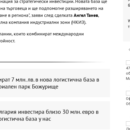
ация за стратегически инвестиции. Новата база ще
 на търговеца и ще подпомогне разширяването на
не в региона", заяви след сделката
Ангел Танев
,
W
лна компания индустриални зони (НКИЗ).
т
мпании, които комбинират международни
ойност.
Легендарният кораб
на "Грийнпийс" Arctic
Sunrise пристига във
рат 7 млн. лв. в нова логистична база в
Варна
риален парк Божурище
Осем задържани след
побоя до смърт в
Пловдив
ългария инвестира близо 30 млн. евро в
огистична база у нас
Какво ще бъде
времето в петък?