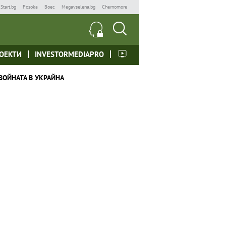
Start.bg
Posoka
Boec
Megavselena.bg
Chernomore
ОЕКТИ
INVESTORMEDIAPRO
ВОЙНАТА В УКРАЙНА