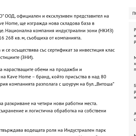
П
О“ ООД, официален и ексклузивен представител на
e Home, ще изгражда нова складова база в
Р
е. Национална компания индустриални зони (НКИЗ)
и
6 268 кв. м, съобщиха от компанията.
а и се осъществява със сертификат за инвестиция клас
стициите (ЗНИ).
М
х
ва нарастващите обеми на продажби и
п
на Kave Home – бранд, който присъства в над 80
ария компанията разполага с шоурум на бул. „Витоша“
р
а разкриване на четири нови работни места.
 съхранение и логистична обработка на собствени
А
с
отвърждава водещата роля на Индустриален парк
М