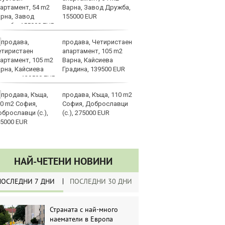
Варна, Завод Дружба,
ме
155000 EUR
в 
продава, Четиристаен
От
апартамент, 105 m2
„к
Варна, Кайсиева
пр
Градина, 139500 EUR
л
продава, Къща, 110 m2
ЕС
София, Доброславци
за
(с.), 275000 EUR
да
ли
НАЙ-ЧЕТЕНИ НОВИНИ
ПОСЛЕДНИ 7 ДНИ
ПОСЛЕДНИ 30 ДНИ
Страната с най-много
наематели в Европа