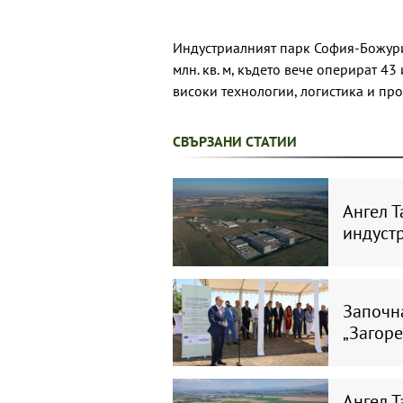
Индустриалният парк София-Божури
млн. кв. м, където вече оперират 4
високи технологии, логистика и про
СВЪРЗАНИ СТАТИИ
Ангел Т
индустр
Започн
„Загор
Ангел Т