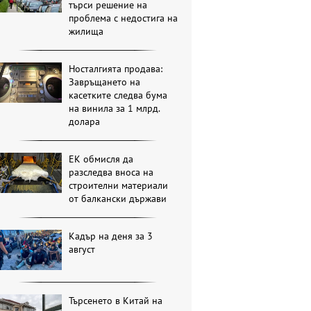
търси решение на
проблема с недостига на
жилища
Носталгията продава:
Завръщането на
касетките следва бума
на винила за 1 млрд.
долара
ЕК обмисля да
разследва вноса на
строителни материали
от балкански държави
Кадър на деня за 3
август
Търсенето в Китай на