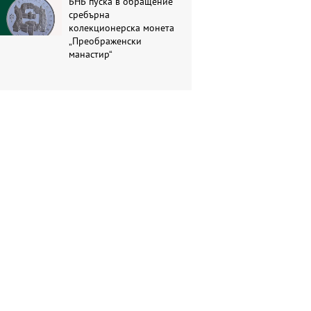
БНБ пуска в обращение
сребърна
колекционерска монета
„Преображенски
манастир“