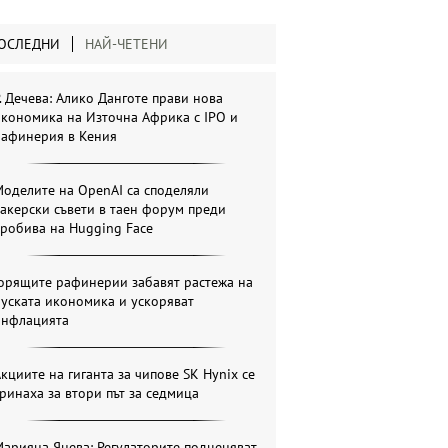
ОСЛЕДНИ
НАЙ-ЧЕТЕНИ
. Дечева: Алико Данготе прави нова
кономика на Източна Африка с IPO и
рафинерия в Кения
оделите на OpenAI са споделяли
акерски съвети в таен форум преди
робива на Hugging Face
Горящите рафинерии забавят растежа на
уската икономика и ускоряват
инфлацията
кциите на гиганта за чипове SK Hynix се
ринаха за втори път за седмица
арияна Янева: Регулаторите подценяват