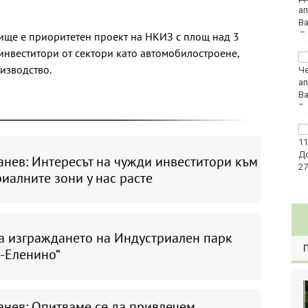
ще е приоритетен проект на НКИЗ с площ над 3
3 инвеститори от сектори като автомобилостроене,
Голямо задръстване
изводство.
на пътя Бургас - Варна
заради катастрофа
Райони във Варна
остават без вода днес
анев: Интересът на чужди инвеститори към
иалните зони у нас расте
а изграждането на Индустриален парк
е-Еленино“
анев: Опитваме се да привлечем