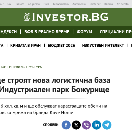
Air
Gol
Tialoto
Az-jenata
Puls
Teenproblem
Automedia
Imoti.net
Rabota
Az-deteto
ИНДЕКСИ
БФБ В РЕАЛНО ВРЕМЕ
ФОРУМ
СПЕЦИАЛНИ ПР
ТА
КРИЗАТА В ИРАН
БЮДЖЕТ 2026
ИЗКУСТВЕН ИНТЕЛЕКТ
ПОРТ И ИНФРАСТРУКТУРА
 строят нова логистична база
в Индустриален парк Божурище
6 хил. кв. м и ще обслужват нарастващите обеми на
овска мрежа на бранда Kave Home
СПОДЕЛИ: