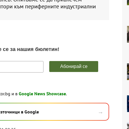
итори към периферните индустриални
tor.bg и в
Google News Showcase
.
→
източници в Google