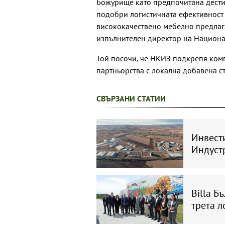
Божурище като предпочитана дестин
подобри логистичната ефективност
висококачествено мебелно предлага
изпълнителен директор на Национа
Той посочи, че НКИЗ подкрепя ко
партньорства с локална добавена ст
СВЪРЗАНИ СТАТИИ
Инвести
Индуст
Billa Б
трета л