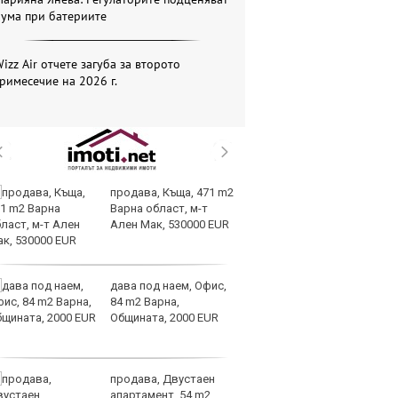
бума при батериите
izz Air отчете загуба за второто
римесечие на 2026 г.
продава, Къща, 471 m2
Sp
Варна област, м-т
ри
Ален Мак, 530000 EUR
си
те
дава под наем, Офис,
Go
84 m2 Варна,
р
Общината, 2000 EUR
Ка
на
си
продава, Двустаен
Мо
апартамент, 54 m2
об