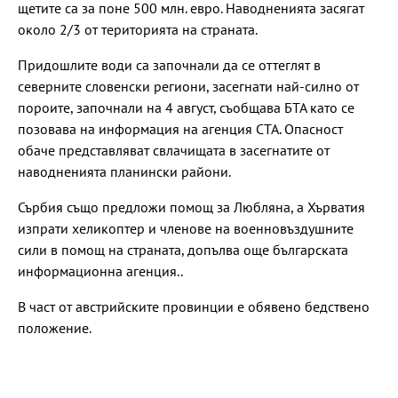
щетите са за поне 500 млн. евро. Наводненията засягат
около 2/3 от територията на страната.
Придошлите води са започнали да се оттеглят в
северните словенски региони, засегнати най-силно от
пороите, започнали на 4 август, съобщава БТА като се
позовава на информация на агенция СТА. Опасност
обаче представляват свлачищата в засегнатите от
наводненията планински райони.
Сърбия също предложи помощ за Любляна, а Хърватия
изпрати хеликоптер и членове на военновъздушните
сили в помощ на страната, допълва още българската
информационна агенция..
В част от австрийските провинции е обявено бедствено
положение.