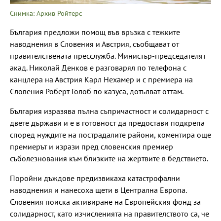
Снимка: Архив Ройтерс
България предложи помощ във връзка с тежките
наводнения в Словения и Австрия, съобщават от
правителствената пресслужба. Министър-председателят
акад. Николай Денков е разговарял по телефона с
канцлера на Австрия Карл Нехамер и с премиера на
Словения Роберт Голоб по казуса, дотълват оттам.
България изразява пълна съпричастност и солидарност с
двете държави и е в готовност да предостави подкрепа
според нуждите на пострадалите райони, коментира още
премиерът и изрази пред словенския премиер
съболезнования към близките на жертвите в бедствието.
Поройни дъждове предизвикаха катастрофални
наводнения и нанесоха щети в Централна Европа.
Словения поиска активиране на Европейския фонд за
солидарност, като изчисленията на правителството са, че