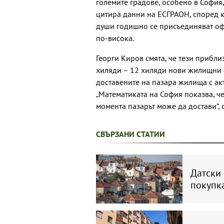
големите градове, особено в София,
цитира данни на ЕСГРАОН, според к
души годишно се присъединяват оф
по-висока.
Георги Киров смята, че тези прибл
хиляди – 12 хиляди нови жилищни ед
доставените на пазара жилища с акт
„Математиката на София показва, ч
момента пазарът може да достави“, 
СВЪРЗАНИ СТАТИИ
Датски 
покупк