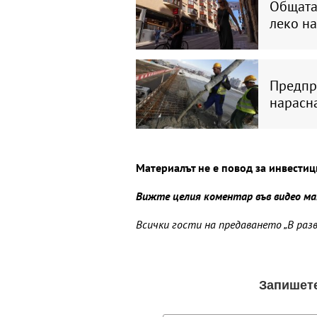
Общата
леко на
Предпр
нарасна
Материалът не е повод за инвести
Вижте целия коментар във видео м
Всички гости на предаването „В ра