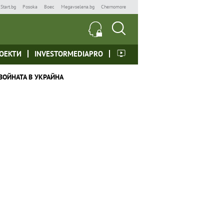
Start.bg
Posoka
Boec
Megavselena.bg
Chernomore
ОЕКТИ
INVESTORMEDIAPRO
ВОЙНАТА В УКРАЙНА