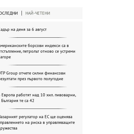
ОСЛЕДНИ
НАЙ-ЧЕТЕНИ
адър на деня за 6 август
мериканските борсови индекси са в
тстъпление, петролът отново се устреми
нагоре
OTP Group отчете силни финансови
езултати през първото полугодие
 Европа работят над 10 хил. пивоварни,
 България те са 42
азарният регулатор на ЕС ще оценява
правлението на риска в управляващите
дружества