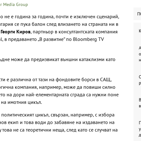
r Media Group
П
о не е година за година, почти е изключен сценарий,
ария се пука балон след влизането на страната ни в
К
и
Георги Киров
, партньор в консултантската компания
nal, в предаването „В развитие“ по Bloomberg TV
А
о
сбъдне може да предизвикат външни катаклизми като
ти е различна от тази на фондовите борси в САЩ,
р
логична компания, например, може да повиши силно
нето на дори най-елементарната сграда са нужни поне
В
 на имотния цикъл.
в
и политическият цикъл, свързан, например, с избора
 нов екип и това води до забавяне на издаването на
П
у
 това не са теоретични неща, след като се случват на