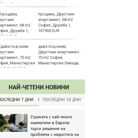
UR
продава, Двустаен
З
апартамент, 68 m2
на
София, Дружба 1,
лу
167900 EUR
дава под наем,
Сл
Двустаен апартамент,
по
70 m2 София,
А
Манастирски Ливади,
ин
0 EUR
долара
НАЙ-ЧЕТЕНИ НОВИНИ
ПОСЛЕДНИ 7 ДНИ
ПОСЛЕДНИ 30 ДНИ
Страната с най-много
наематели в Европа
търси решение на
проблема с недостига на