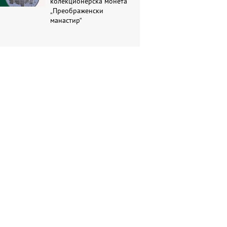
колекционерска монета
„Преображенски
манастир“