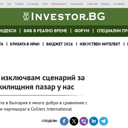
Air
Gol
Tialoto
Az-jenata
Puls
Teenproblem
Automedia
Imoti.net
Rabota
Az-deteto
ИНДЕКСИ
БФБ В РЕАЛНО ВРЕМЕ
ФОРУМ
СПЕЦИАЛНИ ПР
ТА
КРИЗАТА В ИРАН
БЮДЖЕТ 2026
ИЗКУСТВЕН ИНТЕЛЕКТ
и изключвам сценарий за
жилищния пазар у нас
а в България е много добра в сравнение с
партньорът в Colliers International
СПОДЕЛИ: