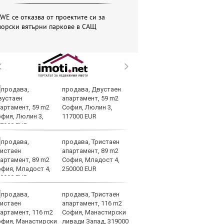
WE се отказва от проектите си за
морски вятърни паркове в САЩ
продава, Двустаен
Вс
апартамент, 59 m2
Ду
София, Люлин 3,
Съ
117000 EUR
продава, Тристаен
Са
апартамент, 89 m2
м
София, Младост 4,
г
250000 EUR
ху
продава, Тристаен
Sh
апартамент, 116 m2
Г
София, Манастирски
ко
ливади Запад, 319000
по