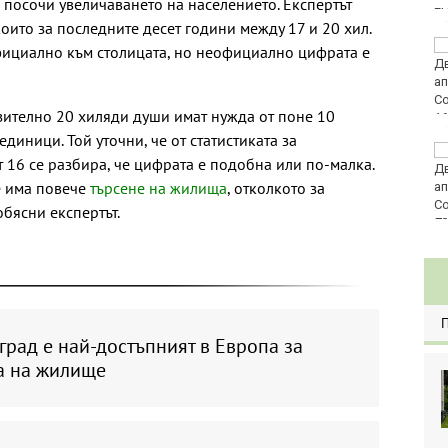
 посочи увеличаването на населението. Експертът
E
оито за последните десет години между 17 и 20 хил.
Златото стигна до
ициално към столицата, но неофициално цифрата е
4295 долара за унция
изително 20 хиляди души имат нужда от поне 10
иници. Той уточни, че от статистиката за
Във Варна наградиха
 16 се разбира, че цифрата е подобна или по-малка.
победителите в
е има повече
търсене на жилища
, отколкото за
Спартакиадата на ВМС
обясни експертът.
80
град е най-достъпният в Европа за
а на жилище