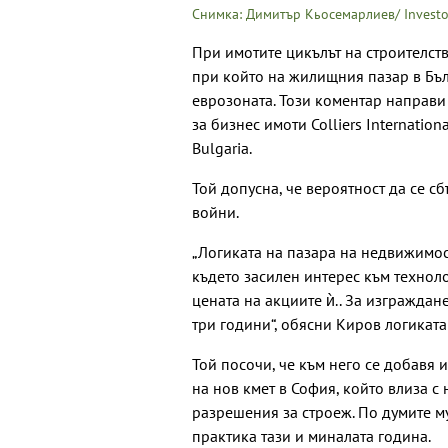
Снимка: Димитър Кьосемарлиев/ Investo
При имотите цикълът на строителств
при който на жилищния пазар в Бълг
еврозоната. Този коментар направ
за бизнес имоти Colliers Internatio
Bulgaria.
Той допусна, че вероятност да се 
войни.
„Логиката на пазара на недвижимос
където засилен интерес към техно
цената на акциите ѝ.. За изгражда
три години“, обясни Киров логиката
Той посочи, че към него се добавя 
на нов кмет в София, който влиза с
разрешения за строеж. По думите му
практика тази и миналата година.