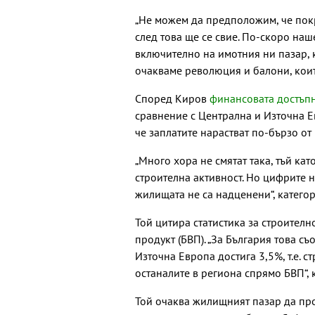
„Не можем да предположим, че покр
след това ще се свие. По-скоро на
включително на имотния ни пазар, 
очакваме революция и балони, които
Според Киров
финансовата достъп
сравнение с Централна и Източна Е
че заплатите нарастват по-бързо от
„Много хора не смятат така, тъй ка
строителна активност. Но цифрите н
жилищата не са надценени“, категор
Той цитира статистика за строителн
продукт (БВП). „За България това с
Източна Европа достига 3,5%, т.е. 
останалите в региона спрямо БВП“,
Той очаква жилищният пазар да про