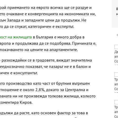
ай приемането на еврото всичко ще се раздуе и
R
шето очакване е конвергенцията на икономиката ни,
към Запада и западните цени да продължи. Не
 да се спукат, категоричен е експертът.
ност на жилищата
в България е много добра в
вропа и продължава да се подобрява. Причината е,
Винисиус Жуниор
 покачването на цените на апартаментите.
преподписа с Реал
(Мадрид)
то разхождайки се в градовете, виждат значителна
ееднозначно показват, че пазарът не е в балон и
ичен е консултантът.
ЦСКА удари с 3:0
Макаби като гост
ото производство като част от брутния вътрешен
ъотношение е около 2,8%, докато за Централна и
страната ни не произвежда толкова жилища, колкото
 коментира Киров.
Тъжна вест! Почина
голямо име в
медицината
дължи да расте, като основен фактор за това в