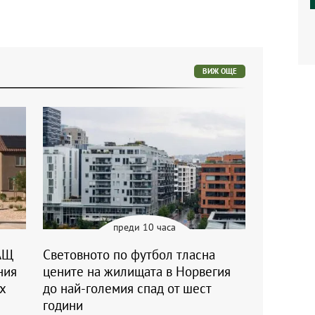
ВИЖ ОЩЕ
преди 10 часа
АЩ
Световното по футбол тласна
ния
цените на жилищата в Норвегия
ъх
до най-големия спад от шест
години