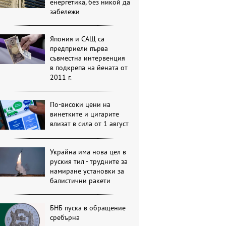
енергетика, без никой да
забележи
Япония и САЩ са
предприели първа
съвместна интервенция
в подкрепа на йената от
2011 г.
По-високи цени на
винетките и цигарите
влизат в сила от 1 август
Украйна има нова цел в
руския тил - трудните за
намиране установки за
балистични ракети
БНБ пуска в обращение
сребърна