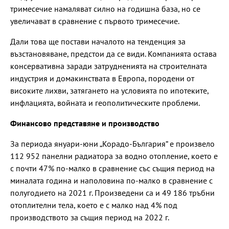
тримесечие намаляват силно на годишна база, но се
увеличават в сравнение с първото тримесечие.
Дали това ще постави началото на тенденция за
възстановяване, предстои да се види. Компанията остава
консервативна заради затрудненията на строителната
индустрия и домакинствата в Европа, породени от
високите лихви, затягането на условията по ипотеките,
инфлацията, войната и геополитическите проблеми.
Финансово представяне и производство
За периода януари-юни „Корадо-България“ е произвело
112 952 панелни радиатора за водно отопление, което е
с почти 47% по-малко в сравнение със същия период на
миналата година и наполовина по-малко в сравнение с
полугодието на 2021 г. Произведени са и 49 186 тръбни
отоплителни тела, което е с малко над 4% под
производството за същия период на 2022 г.