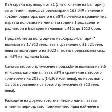
Към страни партньори от ЕС (с изключение на България)
за отчетния период са реализирани 162 049 панелни и
тръбни радиатора, което е с 38% по-малко в сравнение с
първата половина на миналата година. Продадените
радиатори в България намаляват с 41% до 1612 броя.
Продажбите за полугодието на „Корадо-България“
възлизат на 17,912 млн. лева в сравнение с 31,521 млн.
лева за полугодието на 2022 г., което представлява спад
от 43% на годишна база.
Само за второто тримесечие продажбите възлизат на 9,6
млн. лева, като намаляват с 33% в сравнение с второто
тримесечие на 2022 г. (14,309 млн. лева), но нарастват с
15,5% в сравнение с първото тримесечие (8,312 млн.
лева).
Разходите на дружеството значително намаляват за
отчетния период, като понижението идва най-вече от