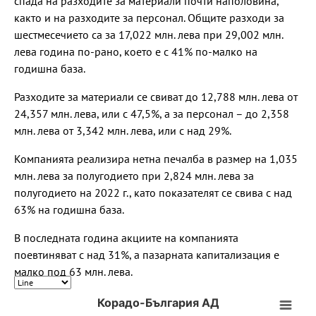
спада на разходите за материали почти наполовина,
както и на разходите за персонал. Общите разходи за
шестмесечието са за 17,022 млн. лева при 29,002 млн.
лева година по-рано, което е с 41% по-малко на
годишна база.
Разходите за материали се свиват до 12,788 млн. лева от
24,357 млн. лева, или с 47,5%, а за персонал – до 2,358
млн. лева от 3,342 млн. лева, или с над 29%.
Компанията реализира нетна печалба в размер на 1,035
млн. лева за полугодието при 2,824 млн. лева за
полугодието на 2022 г., като показателят се свива с над
63% на годишна база.
В последната година акциите на компанията
поевтиняват с над 31%, а пазарната капитализация е
малко под 63 млн. лева.
Корадо-България АД