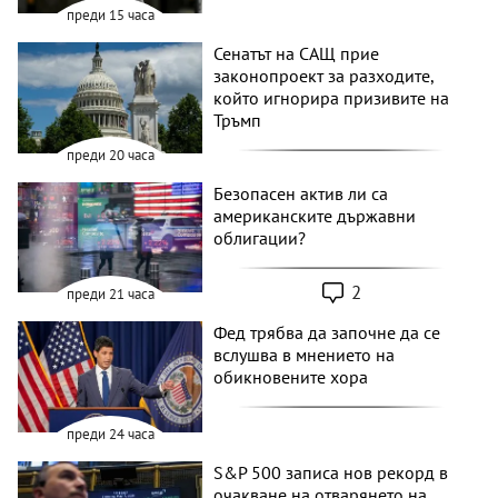
преди 15 часа
Сенатът на САЩ прие
законопроект за разходите,
който игнорира призивите на
Тръмп
преди 20 часа
Безопасен актив ли са
американските държавни
облигации?
2
преди 21 часа
Фед трябва да започне да се
вслушва в мнението на
обикновените хора
преди 24 часа
S&P 500 записа нов рекорд в
очакване на отварянето на