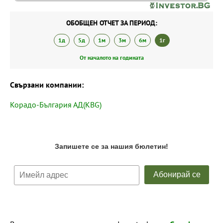
ОБОБЩЕН ОТЧЕТ ЗА ПЕРИОД:
1д
5д
1м
3м
6м
1г
От началото на годината
Свързани компании:
Корадо-България АД(KBG)