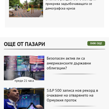
прикрива задълбочаващата се
демографска криза
ОЩЕ ОТ ПАЗАРИ
ВИЖ ОЩЕ
Безопасен актив ли са
американските държавни
облигации?
преди 21 часа
S&P 500 записа нов рекорд в
очакване на отварянето на
Ормузкия проток