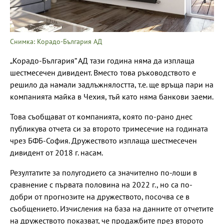
Снимка: Корадо-България АД
„Корадо-България“ АД тази година няма да изплаща
шестмесечен дивидент. Вместо това ръководството е
решило да намали задлъжнялостта, т.е. ще връща пари на
компанията майка в Чехия, тъй като няма банкови заеми.
Това съобщават от компанията, която по-рано днес
публикува отчета си за второто тримесечие на годината
чрез БФБ-София. Дружеството изплаща шестмесечен
дивидент от 2018 г. насам.
Резултатите за полугодието са значително по-лоши в
сравнение с първата половина на 2022 г., но са по-
добри от прогнозите на дружеството, посочва се в
съобщението. Изчисления на база на данните от отчетите
на дружеството показват, че продажбите през второто