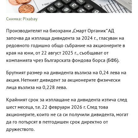
Снимка: Pixabay
Производителят на биохрани „Смарт Органик“ АД
започва да изплаща дивидента за 2024 г., гласуван на
редовното годишно общо събрание на акционерите в
края на юни, от 22 август 2025 г., съобщават от
компанията чрез Българската фондова борса (БФБ).
Брутният размер на дивидента възлиза на 0,24 лева на
акция. Нетният дивидент за акционерите физически
лица възлиза на 0,228 лева.
Крайният срок за изплащане на дивидента изтича след
шест месеца, т.е. 22 февруари 2026 г. След това
акционерите, които не са си получили дивидента, могат
да го потърсят в петгодишен срок директно от
дружеството.