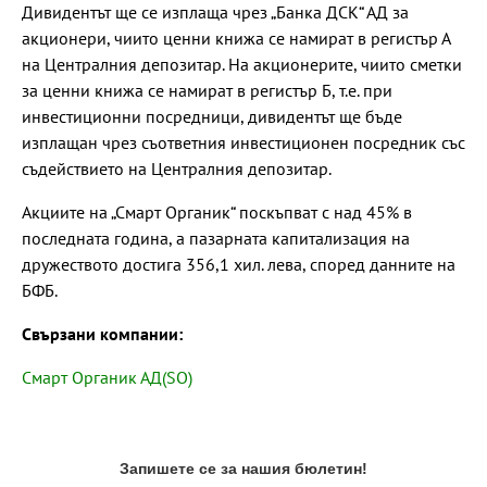
Дивидентът ще се изплаща чрез „Банка ДСК“ АД за
акционери, чиито ценни книжа се намират в регистър А
на Централния депозитар. На акционерите, чиито сметки
за ценни книжа се намират в регистър Б, т.е. при
инвестиционни посредници, дивидентът ще бъде
изплащан чрез съответния инвестиционен посредник със
съдействието на Централния депозитар.
Акциите на „Смарт Органик“ поскъпват с над 45% в
последната година, а пазарната капитализация на
дружеството достига 356,1 хил. лева, според данните на
БФБ.
Свързани компании:
Смарт Органик АД(SO)