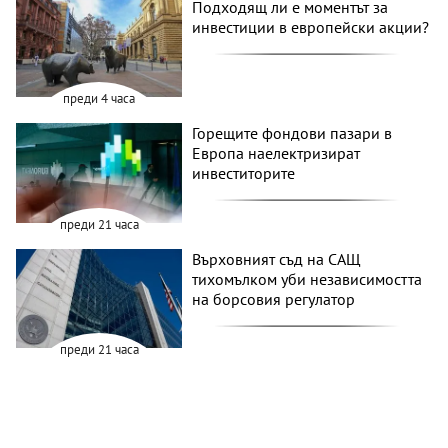
Подходящ ли е моментът за
инвестиции в европейски акции?
преди 4 часа
Горещите фондови пазари в
Европа наелектризират
инвеститорите
преди 21 часа
Върховният съд на САЩ
тихомълком уби независимостта
на борсовия регулатор
преди 21 часа