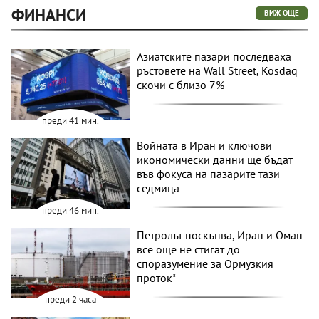
ФИНАНСИ
ВИЖ ОЩЕ
Азиатските пазари последваха
ръстовете на Wall Street, Kosdaq
скочи с близо 7%
преди 41 мин.
Войната в Иран и ключови
икономически данни ще бъдат
във фокуса на пазарите тази
седмица
преди 46 мин.
Петролът поскъпва, Иран и Оман
все още не стигат до
споразумение за Ормузкия
проток*
преди 2 часа