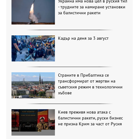
Украйна има нова цел в руския тил
- трудните за намиране установки
за балистични ракети
Кадър на деня за 3 август
Страните в Прибалтика се
трансформират от жертви на
съветския режим в технологични
хъбове
Киев преживя нова атака с
балистични ракети, руски бизнес
не призна Крим за част от Русия