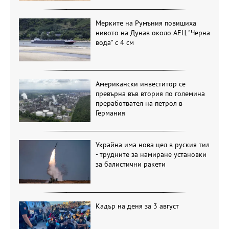
Мерките на Румъния повишиха
нивото на Дунав около АЕЦ "Черна
вода" с 4 см
Американски инвеститор се
превърна във втория по големина
преработвател на петрол в
Германия
Украйна има нова цел в руския тил
- трудните за намиране установки
за балистични ракети
Кадър на деня за 3 август