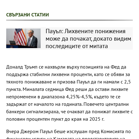
СВЪРЗАНИ СТАТИИ
Пауъл: Лихвените понижения
може да почакат, докато видим
последиците от митата
Доналд Тръмп се нахвърли върху позицията на Фед да
поддържа стабилни лихвени проценти, като се обяви за
тяхното понижаване и призова Пауъл да ги намали с 2,5
пункта. Миналата седмица Фед реши да остави лихвите
непроменени в диапазона 4,25%-4,5%, където те се
задържат от началото на годината. Повечето централни
банкери сигнализираха, че очакват да понижат лихвите с
половин процентен пункт до края на 2025 г.
Вчера Джером Пауъл беше изслушан пред Комисията по
финансови услуги на Камарата на представителите на