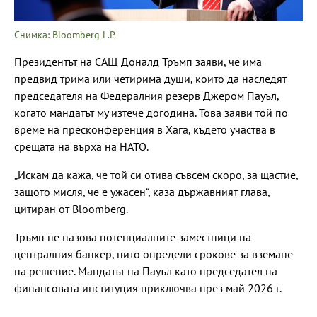
Снимка: Bloomberg L.P.
Президентът на САЩ Доналд Тръмп заяви, че има
предвид трима или четирима души, които да наследят
председателя на Федералния резерв Джером Пауъл,
когато мандатът му изтече догодина. Това заяви той по
време на пресконференция в Хага, където участва в
срещата на върха на НАТО.
„Искам да кажа, че той си отива съвсем скоро, за щастие,
защото мисля, че е ужасен“, каза държавният глава,
цитиран от Bloomberg.
Тръмп не назова потенциалните заместници на
централния банкер, нито определи срокове за вземане
на решение. Мандатът на Пауъл като председател на
финансовата институция приключва през май 2026 г.