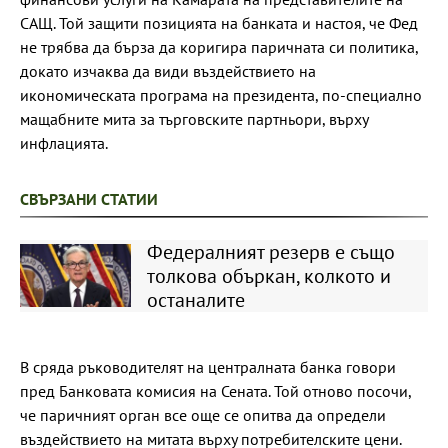
САЩ. Той защити позицията на банката и настоя, че Фед
не трябва да бърза да коригира паричната си политика,
докато изчаква да види въздействието на
икономическата програма на президента, по-специално
мащабните мита за търговските партньори, върху
инфлацията.
СВЪРЗАНИ СТАТИИ
Федералният резерв е също
толкова объркан, колкото и
останалите
В сряда ръководителят на централната банка говори
пред Банковата комисия на Сената. Той отново посочи,
че паричният орган все още се опитва да определи
въздействието на митата върху потребителските цени.