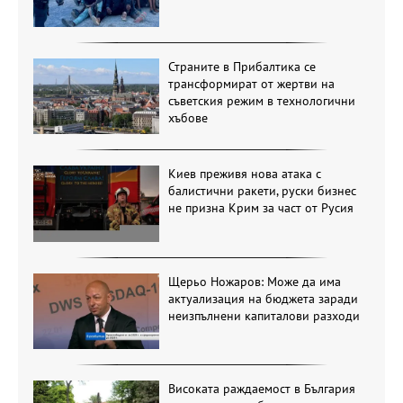
Страните в Прибалтика се
трансформират от жертви на
съветския режим в технологични
хъбове
Киев преживя нова атака с
балистични ракети, руски бизнес
не призна Крим за част от Русия
Щерьо Ножаров: Може да има
актуализация на бюджета заради
неизпълнени капиталови разходи
Високата раждаемост в България