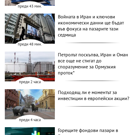
преди 43 мин.
Войната в Иран и ключови
икономически данни ще бъдат
във фокуса на пазарите тази
седмица
преди 48 мин.
Петролът поскъпва, Иран и Оман
все още не стигат до
споразумение за Ормузкия
проток*
преди 2 часа
Подходящ ли е моментът за
инвестиции в европейски акции?
преди 4 часа
Горещите фондови пазари в