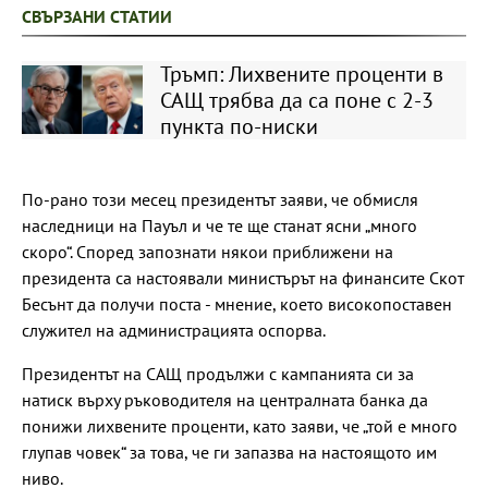
СВЪРЗАНИ СТАТИИ
Тръмп: Лихвените проценти в
САЩ трябва да са поне с 2-3
пункта по-ниски
По-рано този месец президентът заяви, че обмисля
наследници на Пауъл и че те ще станат ясни „много
скоро“. Според запознати някои приближени на
президента са настоявали министърът на финансите Скот
Бесънт да получи поста - мнение, което високопоставен
служител на администрацията оспорва.
Президентът на САЩ продължи с кампанията си за
натиск върху ръководителя на централната банка да
понижи лихвените проценти, като заяви, че „той е много
глупав човек“ за това, че ги запазва на настоящото им
ниво.