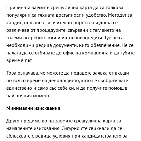
Причината заемите срещу лична карта да са толкова
популярни са тяхната достъпност и удобство. Методът за
кандидатстване е значително опростен и доста се
различава от процедурите, свързани с тегленето на
големи потребителски и ипотечни кредити. Тук не са
необходими редица документи, нито обезпечение. Не се
налага да се отбивате до офис на компанията и да губите
време в път.
Това означава, че можете да подадете заявка от вкъщи
по всяко време на денонощието, като се съобразявате
единствено и само със себе си, и да получите помощ в
най-точния момент.
Минимални изисквания
Друго предимство на заемите срещу лична карта са
намалените изисквания. Сигурно сте свикнали да се
сблъсквате с редица условия при кандидатстването за