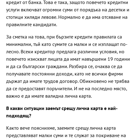
кредит от банка. Това е така, защото повечето кредитни
услуги включват огромни суми от порядъка на десетки и
стотици хиляди левове. Нормално е да има отсяване на
правилните кандидати.
За сметка на това, при бързите кредити правилата са
минимални, тъй като сумите са малки и се изплащат по-
лесно. Всеки кредитор предлага различни условия, но
повечето изискват лицата да имат навършени 19 години
и да са български граждани. Разбира се, очаква се да
получавате постоянни доходи, като не всички фирми
държат да имате трудов договор. Обикновено не трябва
да се предоставят поръчители. И не на последно място,
важно е да имате валидна лична карта.
В какви ситуации заемът срещу лична карта е най-
подходящ?
Както вече пояснихме, заемите срещу лична карта
представляват малки суми и те служат за покриване на