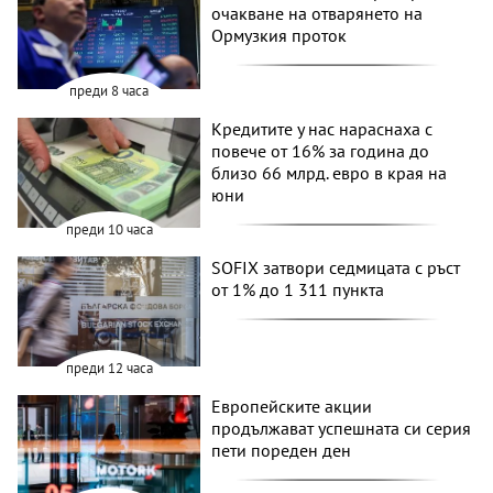
очакване на отварянето на
Ормузкия проток
преди 8 часа
Кредитите у нас нараснаха с
повече от 16% за година до
близо 66 млрд. евро в края на
юни
преди 10 часа
SOFIX затвори седмицата с ръст
от 1% до 1 311 пункта
преди 12 часа
Европейските акции
продължават успешната си серия
пети пореден ден