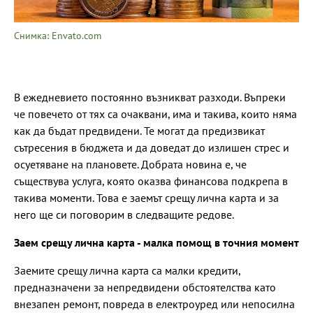
Снимка: Envato.com
В ежедневието постоянно възникват разходи. Въпреки
че повечето от тях са очаквани, има и такива, които няма
как да бъдат предвидени. Те могат да предизвикат
сътресения в бюджета и да доведат до излишен стрес и
осуетяване на плановете. Добрата новина е, че
съществува услуга, която оказва финансова подкрепа в
такива моменти. Това е заемът срещу лична карта и за
него ще си поговорим в следващите редове.
Заем срещу лична карта - малка помощ в точния момент
Заемите срещу лична карта са малки кредити,
предназначени за непредвидени обстоятелства като
внезапен ремонт, повреда в електроуред или непосилна