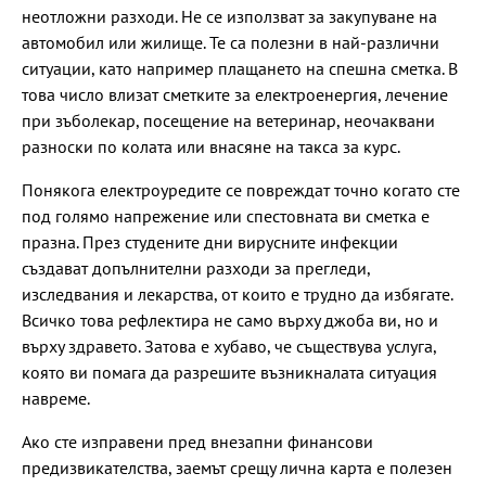
неотложни разходи. Не се използват за закупуване на
автомобил или жилище. Те са полезни в най-различни
ситуации, като например плащането на спешна сметка. В
това число влизат сметките за електроенергия, лечение
при зъболекар, посещение на ветеринар, неочаквани
разноски по колата или внасяне на такса за курс.
Понякога електроуредите се повреждат точно когато сте
под голямо напрежение или спестовната ви сметка е
празна. През студените дни вирусните инфекции
създават допълнителни разходи за прегледи,
изследвания и лекарства, от които е трудно да избягате.
Всичко това рефлектира не само върху джоба ви, но и
върху здравето. Затова е хубаво, че съществува услуга,
която ви помага да разрешите възникналата ситуация
навреме.
Ако сте изправени пред внезапни финансови
предизвикателства, заемът срещу лична карта е полезен