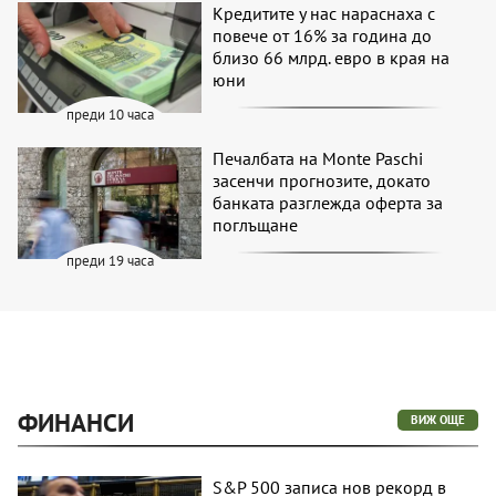
Кредитите у нас нараснаха с
повече от 16% за година до
близо 66 млрд. евро в края на
юни
преди 10 часа
Печалбата на Monte Paschi
засенчи прогнозите, докато
банката разглежда оферта за
поглъщане
преди 19 часа
ФИНАНСИ
ВИЖ ОЩЕ
S&P 500 записа нов рекорд в