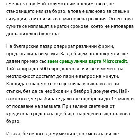
сметка за ток. Най-голямото им предимство е, че
становището излиза бързо, а това е ключово за спешни
ситуации, които изискват мигновена реакция. Освен това
сумите се изплащат в кратки срокове, което не натоварва
допълнително бюджета.
На българския пазар оперират различни фирми,
предлагащи тази услуга. За да бъдем по-конкретни, ще
дадем пример със
заем срещу лична карта Microcredit
.
Той варира до 500 евро, което значи, че в момент на
неотложност достъпът до пари е въпрос на минути.
Кандидатстването се осъществява в няколко лесни
стъпки, без да са необходими безброй документи. Най-
важното е, че разбирате дали сте одобрени до 15 минути
от подаване на заявката. При зелена светлина от
кредитора средствата ще бъдат наредени също толкова
бързо.
И така, без много да му мислите, по сметката ви ще