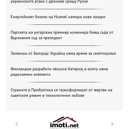
украинските атаки с дронове срещу Русия
Енергийният бизнес на Huawei намира нови пазари
Партията на унгарския премиер номинира бивш съдя от
Върховния съд за президент
Зеленски от Белград: Украйна няма време за скептицизъм
Финландия разработи пясъчна батерия, в която няма
редкоземни елементи
Страните в Прибалтика се трансформират от жертви на
съветския режим в технологични хъбове