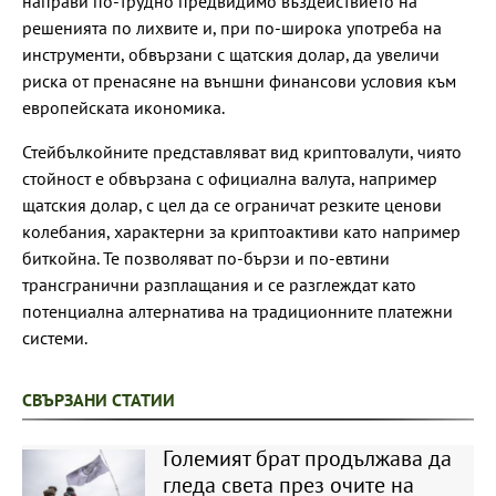
направи по-трудно предвидимо въздействието на
решенията по лихвите и, при по-широка употреба на
инструменти, обвързани с щатския долар, да увеличи
риска от пренасяне на външни финансови условия към
европейската икономика.
Стейбълкойните представляват вид криптовалути, чиято
стойност е обвързана с официална валута, например
щатския долар, с цел да се ограничат резките ценови
колебания, характерни за криптоактиви като например
биткойна. Те позволяват по-бързи и по-евтини
трансгранични разплащания и се разглеждат като
потенциална алтернатива на традиционните платежни
системи.
СВЪРЗАНИ СТАТИИ
Големият брат продължава да
гледа света през очите на