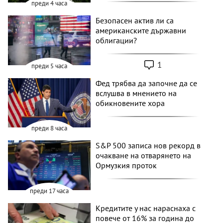
преди 4 часа
Безопасен актив ли са
американските държавни
облигации?
1
преди 5 часа
Фед трябва да започне да се
вслушва в мнението на
обикновените хора
преди 8 часа
S&P 500 записа нов рекорд в
очакване на отварянето на
Ормузкия проток
преди 17 часа
Кредитите у нас нараснаха с
повече от 16% за година до