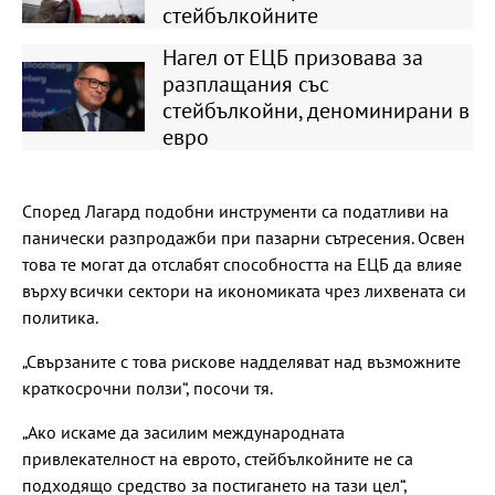
стейбълкойните
Нагел от ЕЦБ призовава за
разплащания със
стейбълкойни, деноминирани в
евро
Според Лагард подобни инструменти са податливи на
панически разпродажби при пазарни сътресения. Освен
това те могат да отслабят способността на ЕЦБ да влияе
върху всички сектори на икономиката чрез лихвената си
политика.
„Свързаните с това рискове надделяват над възможните
краткосрочни ползи“, посочи тя.
„Ако искаме да засилим международната
привлекателност на еврото, стейбълкойните не са
подходящо средство за постигането на тази цел“,