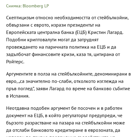
Снимка: Bloomberg LP
Скептицизъм относно необходимостта от стейбълкойни,
обвързани с еврото, изрази президентът на
Европейската централна банка (ЕЦБ) Кристин Лагард.
Подобни криптовалути могат да затруднят
провеждането на паричната политика на ЕЦБ и да
задълбочат финансовите кризи, каза тя, цитирана от
Ройтерс.
Аргументите в полза на стейбълкойните, деноминирани в
евро, „са значително по-слаби, отколкото изглежда на
пръв поглед“, заяви Лагард по време на банково събитие
в Испания.
Неотдавна подобен аргумент бе посочен и в работен
документ на ЕЦБ, в който регулаторът предупреди, че
бързото разрастване на пазара на стейбълкойни може
да отслаби банковото кредитиране в еврозоната, да