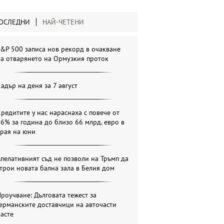
ОСЛЕДНИ
НАЙ-ЧЕТЕНИ
&P 500 записа нов рекорд в очакване
а отварянето на Ормузкия проток
адър на деня за 7 август
редитите у нас нараснаха с повече от
6% за година до близо 66 млрд. евро в
края на юни
пелативният съд не позволи на Тръмп да
трои новата бална зала в Белия дом
роучване: Дълговата тежест за
ерманските доставчици на авточасти
асте