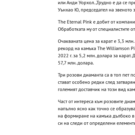
или Анди Уорхол. „Трудно е да се п
Уънхао Ю, председател на звеното з
Тhe Eternal Pink е добит от компани
Обработката му от специалистите от
Очакваната цена за карат е 3,3 мл
рекорд на камъка The Williamson Pi
2022 г. за 5,2 млн. долара за карат
57,7 млн. долара.
Три розови диаманта са в топ пет п
стават особено редки след затваряне
големият доставчик на този вид кам
Част от интереса към розовите диам
напълно ясно как точно се образува
на формиране на камъка дълбоко в 
си на следи от определени елементи