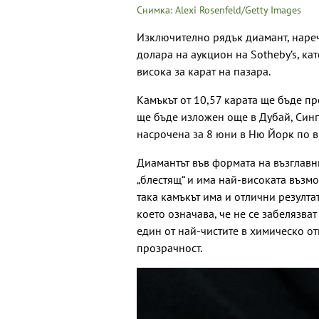
Снимка: Alexi Rosenfeld/Getty Images
Изключително рядък диамант, нарече
долара на аукцион на Sotheby’s, ка
висока за карат на пазара.
Камъкът от 10,57 карата ще бъде п
ще бъде изложен още в Дубай, Синг
насрочена за 8 юни в Ню Йорк по в
Диамантът във формата на възглавни
„блестящ“ и има най-високата възмо
така камъкът има и отлични резултати
което означава, че не се забелязва
един от най-чистите в химическо о
прозрачност.