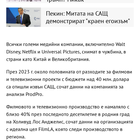
Пекин: Митата на САЩ
демонстрират "краен егоизъм"
Всички големи медийни компании, включително Walt
Disney, Netflix и Universal Pictures, снимат в чужбина, в
страни като Китай и Великобритания.
През 2023 г. около половината от разходите за филмови
и телевизионни проекти с бюджети над 40 млн. долара
са отишли извън САЩ, сочат данни на компанията за
анализи ProdPro.
Филмовото и телевизионно производство е намаляло с
близо 40% през последното десетилетие в родния град
на Холивуд Лос Анджелис, сочат данни на организацията
с идеална цел FilmLA, която следи производството в
региона.