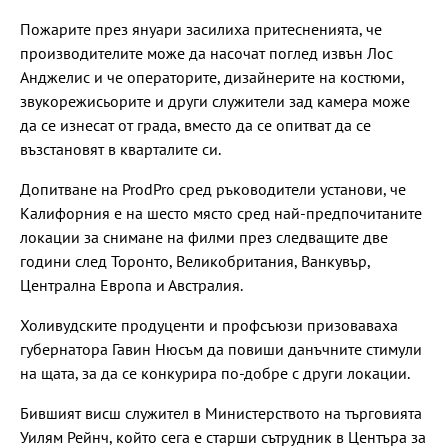
Пожарите през януари засилиха притесненията, че
производителите може да насочат поглед извън Лос
Анджелис и че операторите, дизайнерите на костюми,
звукорежисьорите и други служители зад камера може
да се изнесат от града, вместо да се опитват да се
възстановят в кварталите си.
Допитване на ProdPro сред ръководители установи, че
Калифорния е на шесто място сред най-предпочитаните
локации за снимане на филми през следващите две
години след Торонто, Великобритания, Ванкувър,
Централна Европа и Австралия.
Холивудските продуценти и профсъюзи призоваваха
губернатора Гавин Нюсъм да повиши данъчните стимули
на щата, за да се конкурира по-добре с други локации.
Бившият висш служител в Министерството на търговията
Уилям Рейнч, който сега е старши сътрудник в Центъра за