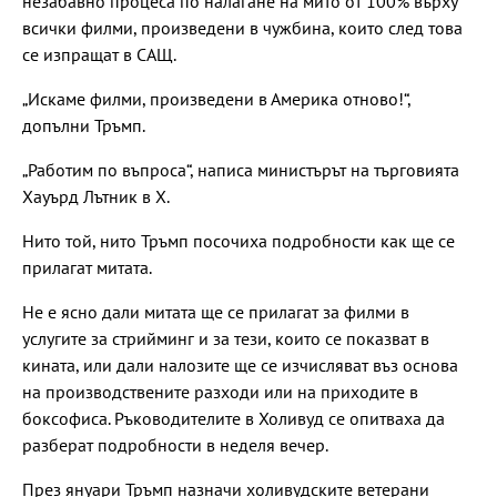
незабавно процеса по налагане на мито от 100% върху
всички филми, произведени в чужбина, които след това
се изпращат в САЩ.
„Искаме филми, произведени в Америка отново!“,
допълни Тръмп.
„Работим по въпроса“, написа министърът на търговията
Хауърд Лътник в Х.
Нито той, нито Тръмп посочиха подробности как ще се
прилагат митата.
Не е ясно дали митата ще се прилагат за филми в
услугите за стрийминг и за тези, които се показват в
кината, или дали налозите ще се изчисляват въз основа
на производствените разходи или на приходите в
боксофиса. Ръководителите в Холивуд се опитваха да
разберат подробности в неделя вечер.
През януари Тръмп назначи холивудските ветерани