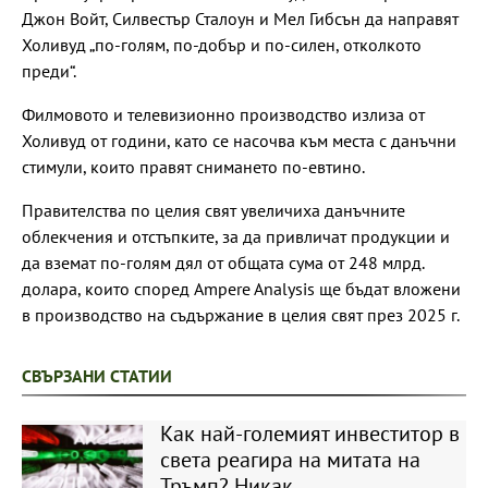
Джон Войт, Силвестър Сталоун и Мел Гибсън да направят
Холивуд „по-голям, по-добър и по-силен, отколкото
преди“.
Филмовото и телевизионно производство излиза от
Холивуд от години, като се насочва към места с данъчни
стимули, които правят снимането по-евтино.
Правителства по целия свят увеличиха данъчните
облекчения и отстъпките, за да привличат продукции и
да вземат по-голям дял от общата сума от 248 млрд.
долара, които според Ampere Analysis ще бъдат вложени
в производство на съдържание в целия свят през 2025 г.
СВЪРЗАНИ СТАТИИ
Как най-големият инвеститор в
света реагира на митата на
Тръмп? Никак