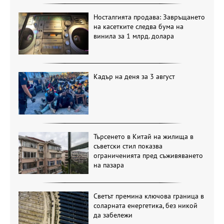
Носталгията продава: Завръщането
на касетките следва бума на
винила за 1 млрд. долара
Кадър на деня за 3 август
Търсенето в Китай на жилища в
съветски стил показва
ограниченията пред съживяването
на пазара
Светът премина ключова граница в
соларната енергетика, без никой
да забележи