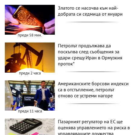
Златото се насочва към най-
добрата си седмица от януари
преди 58 мин.
Петролът продължава да
поскъпва след съобщения за
удари срещу Иран в Ормузкия
проток*
преди 2 часа
Американските борсови индекси
са в отстъпление, петролът
отново се устреми нагоре
преди 11 часа
Пазарният регулатор на ЕС ще
оценява управлението на риска в
управляващите дружества