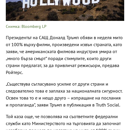
Снимка: Bloomberg LP
Президентът на САЩ Доналд Тръмп обяви в неделя мито
от 100% върху филми, произведени извън страната, като
заяви, че американската филмова индустрия умира от
„много бърза смърт“ поради стимулите, които други
страни предлагат, за да привличат режисьори, предава
Ройтерс.
„Съществува съгласувано усилие от други страни и
следователно това е заплаха за националната сигурност.
Освен това то е и нещо друго – изпращане на послания
и пропаганда“, заяви Тръмп в публикация в Truth Social.
Той каза още, че позволява на съответните федерални
служби като Министерството на търговията да започнат