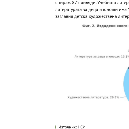
с тираж 875 хиляди. Учебната литер
литературата за деца и юноши има 1
заглавия детска художествена литер
Източник: НСИ