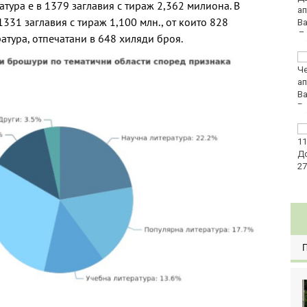
атура е в 1379 заглавия с тираж 2,362 милиона. В
331 заглавия с тираж 1,100 млн., от които 828
атура, отпечатани в 648 хиляди броя.
Голямо задръстване
на пътя Бургас - Варна
заради катастрофа
Райони във Варна
остават без вода днес