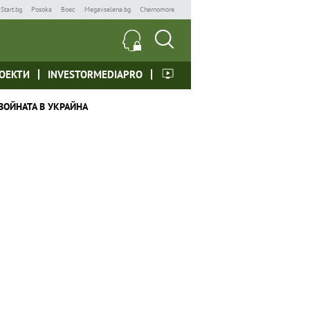
Start.bg
Posoka
Boec
Megavselena.bg
Chernomore
ОЕКТИ
INVESTORMEDIAPRO
ВОЙНАТА В УКРАЙНА