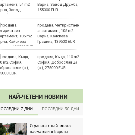
Варна, Завод Дружба,
ме
155000 EUR
в 
продава, Четиристаен
От
апартамент, 105 m2
„к
Варна, Кайсиева
пр
Градина, 139500 EUR
л
продава, Къща, 110 m2
ЕС
София, Доброславци
за
(с.), 275000 EUR
да
ли
НАЙ-ЧЕТЕНИ НОВИНИ
ПОСЛЕДНИ 7 ДНИ
ПОСЛЕДНИ 30 ДНИ
Страната с най-много
наематели в Европа