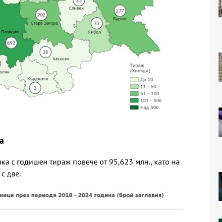
а
ика с годишен тираж повече от 95,623 млн., като на
с две.