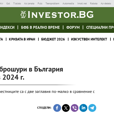
Air
Gol
Tialoto
Az-jenata
Puls
Teenproblem
Automedia
Imoti.net
Rabota
Az-deteto
ИНДЕКСИ
БФБ В РЕАЛНО ВРЕМЕ
ФОРУМ
СПЕЦИАЛНИ ПР
ТА
КРИЗАТА В ИРАН
БЮДЖЕТ 2026
ИЗКУСТВЕН ИНТЕЛЕКТ
 брошури в България
 2024 г.
вестниците са с две заглавия по-малко в сравнение с
СПОДЕЛИ: