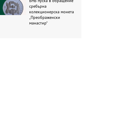
БНБ пуска в обращение
сребърна
колекционерска монета
„Преображенски
манастир“