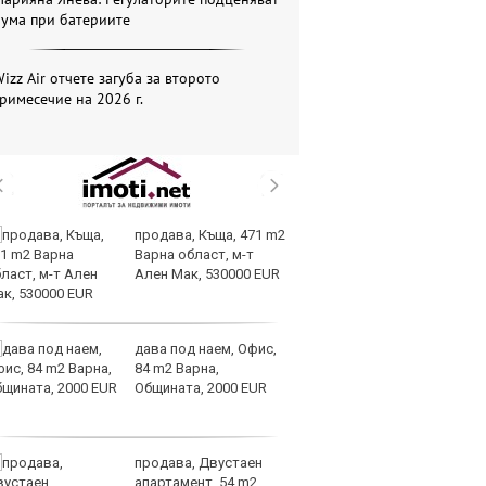
бума при батериите
izz Air отчете загуба за второто
римесечие на 2026 г.
продава, Къща, 471 m2
Sp
Варна област, м-т
ри
Ален Мак, 530000 EUR
си
те
дава под наем, Офис,
Go
84 m2 Варна,
р
Общината, 2000 EUR
Ка
на
си
продава, Двустаен
Мо
апартамент, 54 m2
об