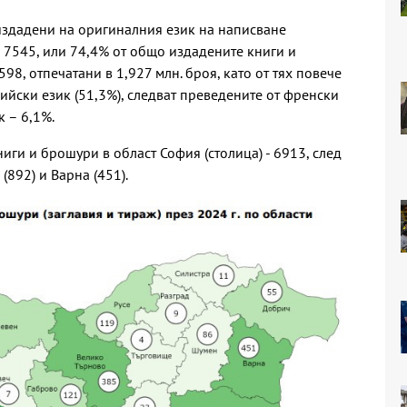
, издадени на оригиналния език на написване
а 7545, или 74,4% от общо издадените книги и
98, отпечатани в 1,927 млн. броя, като от тях повече
ийски език (51,3%), следват преведените от френски
к – 6,1%.
иги и брошури в област София (столица) - 6913, след
(892) и Варна (451).