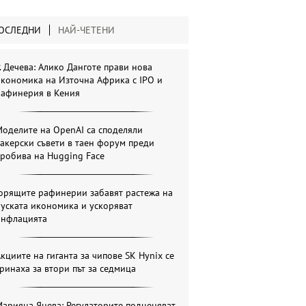
ОСЛЕДНИ
НАЙ-ЧЕТЕНИ
. Дечева: Алико Данготе прави нова
кономика на Източна Африка с IPO и
рафинерия в Кения
оделите на OpenAI са споделяли
акерски съвети в таен форум преди
робива на Hugging Face
Горящите рафинерии забавят растежа на
уската икономика и ускоряват
инфлацията
кциите на гиганта за чипове SK Hynix се
ринаха за втори път за седмица
арияна Янева: Регулаторите подценяват