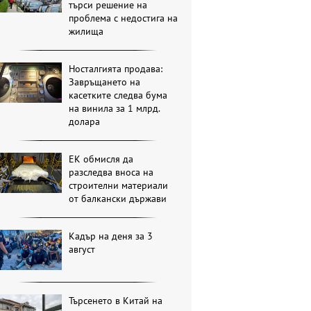
търси решение на
проблема с недостига на
жилища
Носталгията продава:
Завръщането на
касетките следва бума
на винила за 1 млрд.
долара
ЕК обмисля да
разследва вноса на
строителни материали
от балкански държави
Кадър на деня за 3
август
Търсенето в Китай на