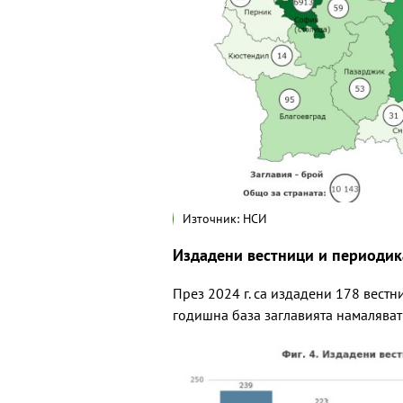
Източник: НСИ
Издадени вестници и периодик
През 2024 г. са издадени 178 вестн
годишна база заглавията намаляват 