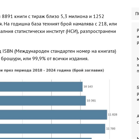
П
и 8891 книги с тираж близо 5,3 милиона и 1252
. На годишна база техният брой намалява с 218, или
Р
алния статистически институт (НСИ), разпространени
и
 ISBN (Международен стандартен номер на книгата)
 брошури, или 99,9% от всички издания.
М
х
п
р
А
с
М