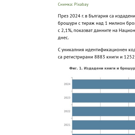
Снимка: Pixabay
През 2024 г. в България са издаден
брошури с тираж над 1 милион броя
с 2,1%, показват данните на Национ
днес.
С уникалния идентификационен код
са регистрирани 8883 книги и 1252