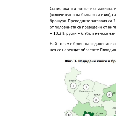
Статистиката отчита, че заглавията
(включително на български език), с
брошури. Преводните заглавия са 25
от половината са преведени от англ
– 10,2%, руски – 6,9%, и немски ези
Най-голям е броят на издадените кн
нея се нареждат областите Пловдив 