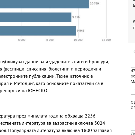
W
т
 публикуват данни за издадените книги и брошури,
Легендарният кораб
я (вестници, списания, бюлетини и периодични
на "Грийнпийс" Arctic
електронните публикации. Техен източник е
Sunrise пристига във
Варна
ирил и Методий“, като основните показатели са в
 препоръки на ЮНЕСКО.
Осем задържани след
побоя до смърт в
Пловдив
ература през миналата година обхваща 2256
жествената литература за възрастни включва 3024
Какво ще бъде
броя. Популярната литература включва 1800 заглавия
времето в петък?