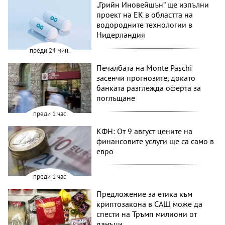
„Грийн Иновейшън“ ще изпълни
проект на ЕК в областта на
водородните технологии в
Нидерландия
преди 24 мин.
Печалбата на Monte Paschi
засенчи прогнозите, докато
банката разглежда оферта за
поглъщане
преди 1 час
КФН: От 9 август цените на
финансовите услуги ще са само в
евро
преди 1 час
Предложение за етика към
криптозакона в САЩ може да
спести на Тръмп милиони от
данъци