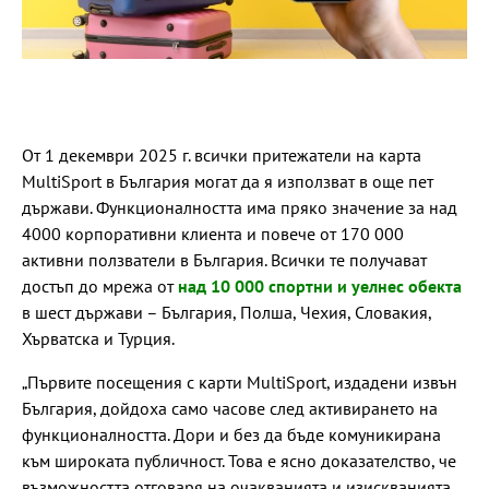
От 1 декември 2025 г. всички притежатели на карта
MultiSport в България могат да я използват в още пет
държави. Функционалността има пряко значение за над
4000 корпоративни клиента и повече от 170 000
активни ползватели в България. Всички те получават
достъп до мрежа от
над 10 000 спортни и уелнес обекта
в шест държави – България, Полша, Чехия, Словакия,
Хърватска и Турция.
„Първите посещения с карти MultiSport, издадени извън
България, дойдоха само часове след активирането на
функционалността. Дори и без да бъде комуникирана
към широката публичност. Това е ясно доказателство, че
възможността отговаря на очакванията и изискванията