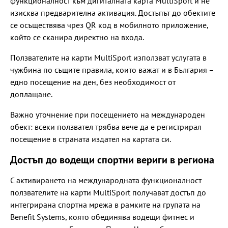
функционалност към дигиталната карта MultiSport и не
изисква предварителна активация. Достъпът до обектите
се осъществява чрез QR код в мобилното приложение,
който се сканира директно на входа.
Ползвателите на карти MultiSport използват услугата в
чужбина по същите правила, които важат и в България –
едно посещение на ден, без необходимост от
доплащане.
Важно уточнение при посещението на международен
обект: всеки ползвател трябва вече да е регистрирал
посещение в страната издател на картата си.
Достъп до водещи спортни вериги в региона
С активирането на международната функционалност
ползвателите на карти MultiSport получават достъп до
интегрирана спортна мрежа в рамките на групата на
Benefit Systems, която обединява водещи фитнес и