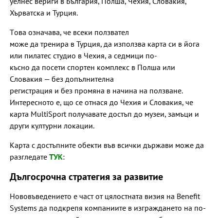
уелнес вериги в България, Полша, Чехия, Словакия,
Хърватска и Турция.
Tова означава, че всеки ползвател
може да тренира в Турция, да използва карта си в йога
или пилатес студио в Чехия, а седмици по-
късно да посети спортен комплекс в Полша или
Словакия — без допълнителна
регистрация и без промяна в начина на ползване.
Интересното е, що се отнася до Чехия и Словакия, че
карта MultiSport получавате достъп до музеи, замъци и
други културни локации.
Карта с достъпните обекти във всички държави може да
разгледате
ТУК
:
Дългосрочна стратегия за развитие
Нововъведението е част от цялостната визия на Benefit
Systems да подкрепя компаниите в изграждането на по-