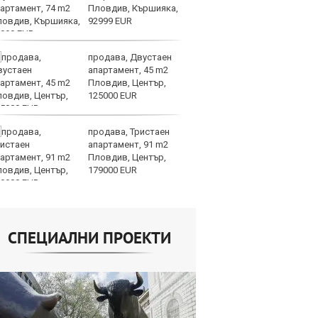
Пловдив, Кършияка,
та
92999 EUR
продава, Двустаен
СА
апартамент, 45 m2
мл
Пловдив, Център,
пр
125000 EUR
п
продава, Тристаен
Н
апартамент, 91 m2
Op
Пловдив, Център,
на
179000 EUR
це
СПЕЦИАЛНИ ПРОЕКТИ