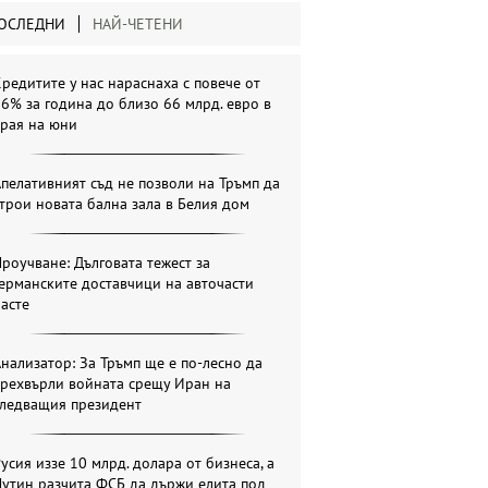
ОСЛЕДНИ
НАЙ-ЧЕТЕНИ
редитите у нас нараснаха с повече от
6% за година до близо 66 млрд. евро в
края на юни
пелативният съд не позволи на Тръмп да
трои новата бална зала в Белия дом
роучване: Дълговата тежест за
ерманските доставчици на авточасти
асте
нализатор: За Тръмп ще е по-лесно да
прехвърли войната срещу Иран на
следващия президент
усия иззе 10 млрд. долара от бизнеса, а
утин разчита ФСБ да държи елита под