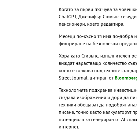
Когато за първи път чува за човешк
ChatGPT, Дженифър Стивънс се чуди
пенсионери, което редактира.
Месеци по-късно тя има по-добра ид
филтриране на безполезни предлож
Хора като Стивънс, изпълнителен ред
виждат нарастващо количество съдъ
което е толкова под техните стандар
Street Journal, цитиран от
Bloomberg
Технологията подхранва инвестицио
създава изображения и дори да пиш
техники обещават да подобрят анал
писане, точно както калкулаторът п
потенциала за генериран от AI спа
интернет.