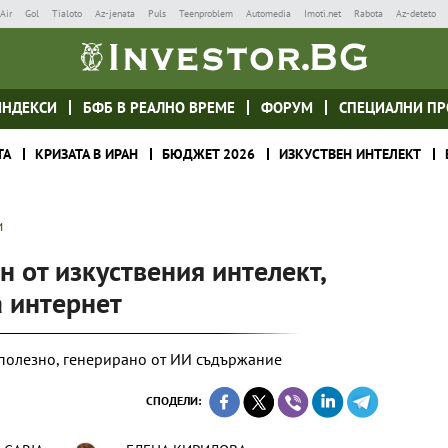
Air
Gol
Tialoto
Az-jenata
Puls
Teenproblem
Automedia
Imoti.net
Rabota
Az-deteto
ИНДЕКСИ
БФБ В РЕАЛНО ВРЕМЕ
ФОРУМ
СПЕЦИАЛНИ ПР
ТА
КРИЗАТА В ИРАН
БЮДЖЕТ 2026
ИЗКУСТВЕН ИНТЕЛЕКТ
И
н от изкуствения интелект,
а интернет
зполезно, генерирано от ИИ съдържание
СПОДЕЛИ: