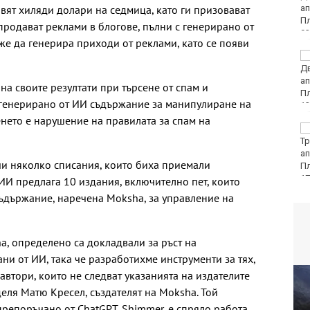
равят хиляди долари на седмица, като ги призовават
пернат дивеч
продават реклами в блогове, пълни с генерирано от
же да генерира приходи от реклами, като се появи
ФК Девня гостува на
Атлетик (Провадия) за
Аматьорската купа
 на своите резултати при търсене от спам и
 генерирано от ИИ съдържание за манипулиране на
енето е нарушение на правилата за спам на
Национална мрежа за
децата:
Саморазправата не е
чи няколко списания, които биха приемали
правосъдие след
случая с „ловци на педофили“
 ИИ предлага 10 издания, включително пет, които
съдържание, наречена Moksha, за управление на
a, определено са докладвали за ръст на
ни от ИИ, така че разработихме инструменти за тях,
 автори, които не следват указанията на издателите
деля Матю Кресел, създателят на Moksha. Той
препоръчано от ChatGPT, Shimmer, е спряло работа