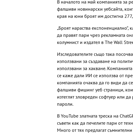
В началото на май компанията за р
фалшиви новинарски уебсайта, коит
края на юни броят им достигна 277
„Броят нараства експоненциално“, к
да правят пари чрез рекламната он
колумнист и издател в The Wall Stree
Изследователите също така посочват
използвани за създаване на полит
използвани за хакване. Компанията 
се каже дали ИИ се използва от пр
компанията очаква да го види да с
фалшиви фишинг уеб страници, кои
изтеглят зловреден софтуер или да
пароли.
В YouTube златната треска на ChatG
съвети как да печелите пари от техн
Много от тях предлагат съмнителн