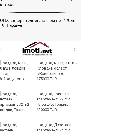
контрол
OFIX затвори седмицата с ръст от 1% до
 311 пункта
продава, Къща, 210 m2
Те
Пловдив област,
ги
с.Войводиново,
иг
175000 EUR
ст
отшумяват
продава, Тристаен
Со
апартамент, 72 m2
Тр
Пловдив, Тракия,
съ
130000 EUR
а 
продава, Двустаен
Це
апартамент, 74 m2
Ру