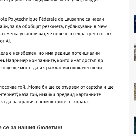
le Polytechnique Fédérale de Lausanne са наели
айн, за да обобщят резюмета, публикувани в New
а сметка установяват, че повече от една трета от тях
т AI.
дела е неизбежен, но има редица потенциални
м. Например компаниите, които имат достъп до
е още ще могат да изграждат висококачествени
посочва той. „Може би ще се отървем от captcha и ще
нтернет“, каза той, имайки предвид картинните
 за да разграничат компютрите от хората.