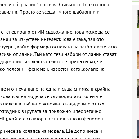
чен и общ начин“, посочва Стивънс от International
 правилни. Просто се усещат много шаблонни и
 с генерирано от ИИ съдържание, това може да се
нии за изкуствен интелект. Това е така, защото
фтуерът, който формира основата на чатботовете като
асиви от данни. Тъй като тези набори от данни стават
държание, изследователите се притесняват, че
о полезни - феномен, известен като „колапс на
не и отпечатване на една и съща снимка в крайна
колапсът на модела се случва, когато големите
 полезни, тъй като усвояват създадените от тях
сътрудник в Групата за приложно и теоретично
), който е съавтор на статия за този феномен.
ринесе за колапса на модела. Ще допринесе и
генериране на съдържание като цяло, твърди