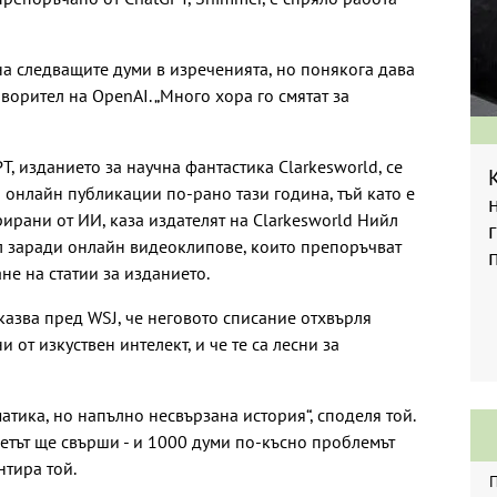
а следващите думи в изреченията, но понякога дава
орител на OpenAI. „Много хора го смятат за
T, изданието за научна фантастика Clarkesworld, се
 онлайн публикации по-рано тази година, тъй като е
рирани от ИИ, каза издателят на Clarkesworld Нийл
бил заради онлайн видеоклипове, които препоръчват
не на статии за изданието.
казва пред WSJ, че неговото списание отхвърля
от изкуствен интелект, и че те са лесни за
атика, но напълно несвързана история“, споделя той.
ветът ще свърши - и 1000 думи по-късно проблемът
нтира той.