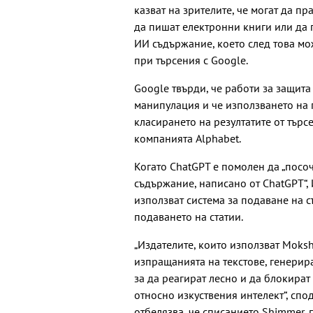
казват на зрителите, че могат да п
да пишат електронни книги или да 
ИИ съдържание, което след това мо
при търсения с Google.
Google твърди, че работи за защита
манипулация и че използването на
класирането на резултатите от търс
компанията Alphabet.
Когато ChatGPT е помолен да „посо
съдържание, написано от ChatGPT“,
използват система за подаване на 
подаването на статии.
„Издателите, които използват Moksh
изпращанията на текстове, генерира
за да реагират лесно и да блокират
относно изкуствения интелект“, спо
отбелязва, че списанието Shimmer, 