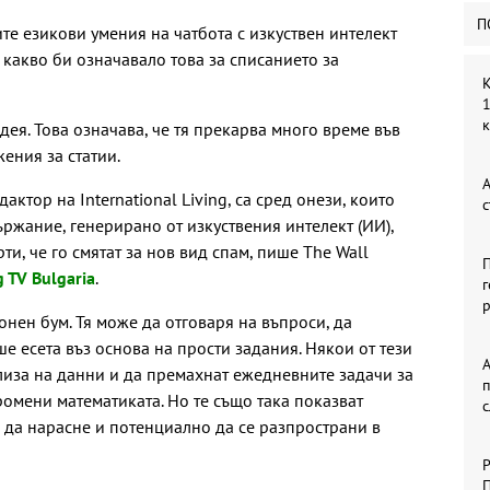
П
ите езикови умения на чатбота с изкуствен интелект
 какво би означавало това за списанието за
К
1
ея. Това означава, че тя прекарва много време във
ения за статии.
А
актор на International Living, са сред онези, които
с
ржание, генерирано от изкуствения интелект (ИИ),
ти, че го смятат за нов вид спам, пише The Wall
П
 TV Bulgaria
.
г
р
нен бум. Тя може да отговаря на въпроси, да
е есета въз основа на прости задания. Някои от тези
А
иза на данни и да премахнат ежедневните задачи за
ромени математиката. Но те също така показват
м да нарасне и потенциално да се разпространи в
Р
П