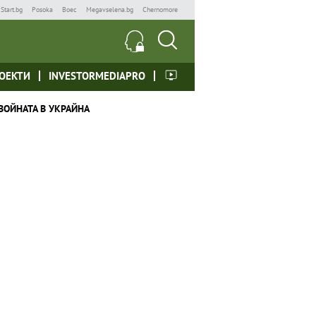
Start.bg
Posoka
Boec
Megavselena.bg
Chernomore
ОЕКТИ
INVESTORMEDIAPRO
ВОЙНАТА В УКРАЙНА