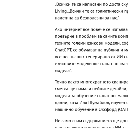
„Всички те са написани по доста ску
Living. „Всички те са граматически
наистина са безполезни за нас."
Ако интернет все повече се изпълва
превърне в проблем за самите компа
техните големи езикови модели, со
ChatGPT, се обучават на публични м
все по-пълни с генерирано от ИИ съ
езиковите модели ще станат по-малк
модела“.
Точно както многократното сканира
сметка ще намали нейните детайли, 
модели за обучение станат по-малко
данни, каза Иля Шумайлов, научен 
машинно обучение в Оксфорд (OATML
Не само спам съдържанието ще доп
нарастващото използване на ИИ за 