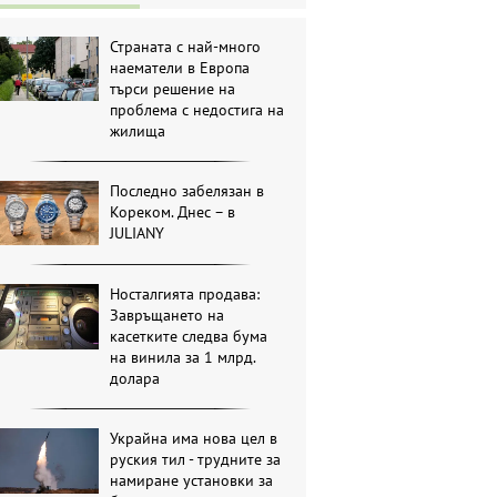
Страната с най-много
наематели в Европа
търси решение на
проблема с недостига на
жилища
Последно забелязан в
Кореком. Днес – в
JULIANY
Носталгията продава:
Завръщането на
касетките следва бума
на винила за 1 млрд.
долара
Украйна има нова цел в
руския тил - трудните за
намиране установки за