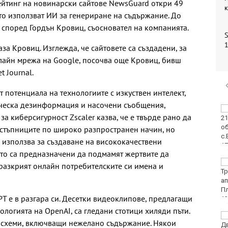
ейтинг на новинарски сайтове NewsGuard откри 49
о използват ИИ за генериране на съдържание. До
, според Гордън Кровиц, съосновател на компанията.
S
1
аза Кровиц. Изглежда, че сайтовете са създадени, за
лайн мрежа на Google, посочва още Кровиц, бивш
t Journal.
 потенциала на технологиите с изкуствен интелект,
ическа дезинформация и насочени съобщения,
Двоен ръст на
за киберсигурност Zscaler казва, че е твърде рано да
чревните инфекции за
седмица във
естъпниците по широко разпространен начин, но
Варненско
е използва за създаване на висококачествени
то са предназначени да подмамят жертвите да
Вечерен крос ще се
 разкрият онлайн потребителските си имена и
проведе тази събота в
Морската градина на
Варна
PT е в разгара си. Десетки видеоклипове, предлагащи
ологията на OpenAI, са гледани стотици хиляди пъти.
Тази събота: откриват
и схеми, включващи нежелано съдържание. Някои
ловния сезон за