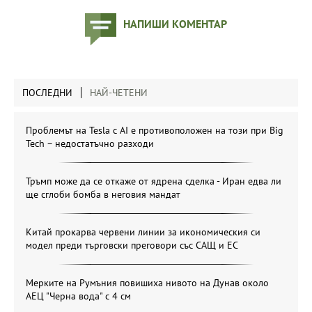
НАПИШИ КОМЕНТАР
ПОСЛЕДНИ
НАЙ-ЧЕТЕНИ
Проблемът на Tesla с AI е противоположен на този при Big
Tech – недостатъчно разходи
Тръмп може да се откаже от ядрена сделка - Иран едва ли
ще сглоби бомба в неговия мандат
Китай прокарва червени линии за икономическия си
модел преди търговски преговори със САЩ и ЕС
Мерките на Румъния повишиха нивото на Дунав около
АЕЦ "Черна вода" с 4 см