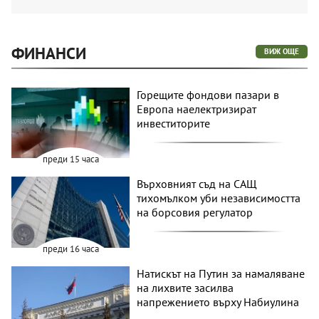
ФИНАНСИ
ВИЖ ОЩЕ
Горещите фондови пазари в
Европа наелектризират
инвеститорите
преди 15 часа
Върховният съд на САЩ
тихомълком уби независимостта
на борсовия регулатор
преди 16 часа
Натискът на Путин за намаляване
на лихвите засилва
напрежението върху Набиулина