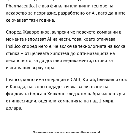
Pharmaceutical е във финални клинични тестове на
лекарство за псориазис, разработено от AI, като данните
се очакват тази година.
Според Жаворонков, въпреки че повечето компании в
момента използват AI на части, това, което отличава
Insilico според него е, че включва технологията на всяка
стъпка – от целевата хипотеза до оптимизацията на
лекарството, за да достави медикаменти, готови за
изпитвания върху хора.
Insilico, която има операции в САЩ, Китай, Близкия изток
и Канада, наскоро подаде заявка за листване на
фондовата борса в Хонконг, след като набра частен кръг
от инвестиции, оценили компанията на над 1 млрд.
долара.