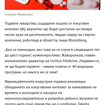
Снимка: Pexels.com
Първите лекарства, създадени изцяло от изкуствен
интелект (AI), вероятно ще бъдат достъпни на пазара
около края на десетилетието, твърди лидер на стартъп
компания, работеща в областта, пише Bloomberg.
„Бих се изненадал, ако това не се случи в следващите пет
до шест години“, коментира Алекс Жаворонков, главен
изпълнителен директор на Insilico Medicine. „Надявам се,
че ще бъдем първите – имаме повече от 40 вътрешни
програми, но никога не се знае“.
Фармацевтичната индустрия отдавна рекламира
обещанието на изкуствения интелект за намаляване на
времето и разходите в процеса на
научноизследователска и развойна дейност, въпреки че
досега нито едно лекарство не е одобрено. Takeda