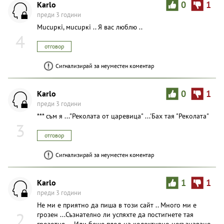
Karlo
0
1
преди 3 години
Мuсuркi, мuсuркi .. Я вас люблю ..
4
отговор
Сигнализирай за неуместен коментар
Karlo
0
1
преди 3 години
*** съм я ..."Реколата от царевица" ...'Бax тая "Реколата"
3
отговор
Сигнализирай за неуместен коментар
Karlo
1
1
преди 3 години
Не ми е приятно да пиша в този сайт .. Много ми е
2
грoзeн ...Съзнателно ли успяхте да постигнете тая
грoзoтuя ... Или беше плод на колективно несъзнавано