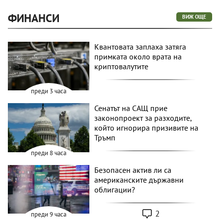
ФИНАНСИ
ВИЖ ОЩЕ
Квантовата заплаха затяга
примката около врата на
криптовалутите
преди 3 часа
Сенатът на САЩ прие
законопроект за разходите,
който игнорира призивите на
Тръмп
преди 8 часа
Безопасен актив ли са
американските държавни
облигации?
2
преди 9 часа