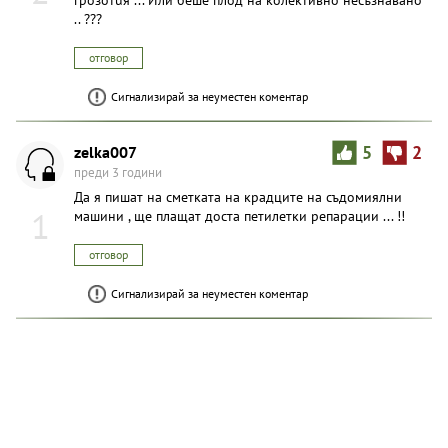
.. ???
отговор
Сигнализирай за неуместен коментар
zelka007
5
2
преди 3 години
Да я пишат на сметката на крадците на съдомиялни
1
машини , ще плащат доста петилетки репарации ... !!
отговор
Сигнализирай за неуместен коментар