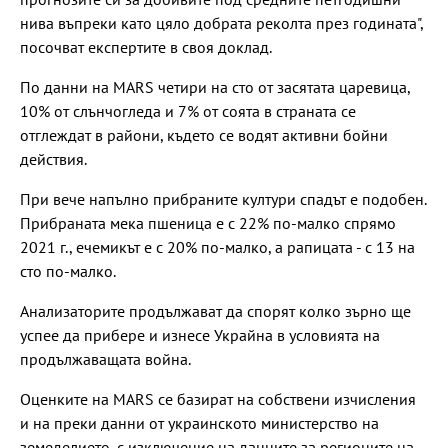
нива въпреки като цяло добрата реколта през годината",
посочват експертите в своя доклад.
По данни на MARS четири на сто от засятата царевица,
10% от слънчогледа и 7% от соята в страната се
отглеждат в райони, където се водят активни бойни
действия.
При вече напълно прибраните култури спадът е подобен.
Прибраната мека пшеница е с 22% по-малко спрямо
2021 г., ечемикът е с 20% по-малко, а рапицата - с 13 на
сто по-малко.
Анализаторите продължават да спорят колко зърно ще
успее да прибере и изнесе Украйна в условията на
продължаващата война.
Оценките на MARS се базират на собствени изчисления
и на преки данни от украинското министерство на
земеделието, с изключение на данните за регионите на