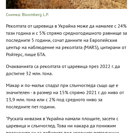
Снимка: Bloomberg L.P.
Реколтата от царевица в Украйна може да намалее с 24%
тази година и с 5% спрямо средногодишното равнище за
последните 5 години, сочат данните на Европейския
център на наблюдение на реколтата (MARS), цитирани от
Ройтерс, пише БТА.
Очакванията са реколтата от царевица през 2022 г. да
достигне 32 млн. тона.
Макар и по-малък спадът при слънчогледа също ще е
значителен - в размер на 15% спрямо 2021 г. до ниво от
13,9 млн. тона или с 2% под средното ниво за
последните пет години.
"Руската инвазия в Украйна намали площите, засети с
царевица и слънчоглед. Това ни накара да понижим
прогнозите си за добивите под средните петгодишни