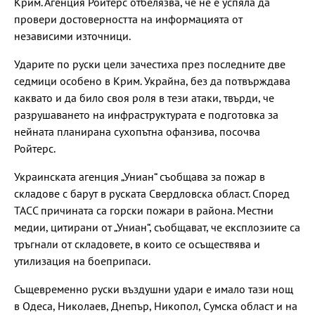
Крим. Агенция Ройтерс отбелязва, че не е успяла да
провери достоверността на информацията от
независими източници.
Ударите по руски цели зачестиха през последните две
седмици особено в Крим. Украйна, без да потвърждава
каквато и да било своя роля в тези атаки, твърди, че
разрушаването на инфраструктурата е подготовка за
нейната планирана сухопътна офанзива, посочва
Ройтерс.
Украинската агенция „Униан“ съобщава за пожар в
складове с барут в руската Свердловска област. Според
ТАСС причината са горски пожари в района. Местни
медии, цитирани от „Униан“, съобщават, че експлозиите са
тръгнали от складовете, в които се осъществява и
утилизация на боеприпаси.
Същевременно руски въздушни удари е имало тази нощ
в Одеса, Николаев, Днепър, Никопол, Сумска област и на