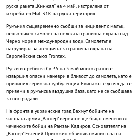
руска ракета „Кинжал“ на 4 май, изстреляна от
изтребител МиГ-31К на руска територия.
Румъния същевременно съобщи за инцидент с малък,
невъоръжен самолет на полската гранична охрана над
Черно море в международни води. Самолетът е
патрулирал за агенцията за гранична охрана на
Европейския съюз Frontex.
Руски изтребител Су-35 на 5 май многократно е
извършил опасни маневри в близост до самолета, като е
причинил сериозна турбуленция. Екипажът е успял да се
приземи в румънска въздушна база, като не се съобщава
за пострадали.
На фронта в украинския град Бахмут бойците на
частната армия „Вагнер“ вероятно ще бъдат сменени от
чеченските бойци на Рамзан Кадиров. Основателят на
„Вагнер“ Евгений Пригожин обвинява министъра на