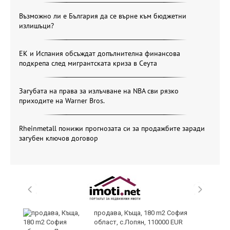
Възможно ли е България да се върне към бюджетни
излишъци?
ЕК и Испания обсъждат допълнителна финансова
подкрепа след мигрантската криза в Сеута
Загубата на права за излъчване на NBA сви рязко
приходите на Warner Bros.
Rheinmetall понижи прогнозата си за продажбите заради
загубен ключов договор
в
продава, Къща, 180 m2 София
област, с.Лопян, 110000 EUR