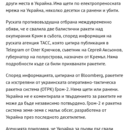
други места в Украйна. Има щети по електропреносната
мрежа на Украйна, няколко десетки са ранени и убити.
Руската противовъздушна отбрана междувременно
обяви, че е свалила две балистични ракети над
окупирания Крим в събота, според информация на
руската агенция ТАСС, която цитира публикация в
Telegram от Олег Крючков, съветник на Сергей Аксьонов,
губернатор на полуострова, назначен от Кремъл. Няма
подробности къде са били прихванати ракетите.
Според информацията, цитирана от Bloomberg, ракетите
са изстреляни от украинската оперативно-тактическа
ракетна система (ОТРК) Гром-2. Няма щети или ранени.
Украйна не е коментирала и твърдението за ракетите не
може да бъде независимо потвърдено. Гром-2 е ракетна
система земя-земя с малък обсег, разработена от
Украйна през последното десетилетие.
Агенцията припомня, че Украйна за първи път свали