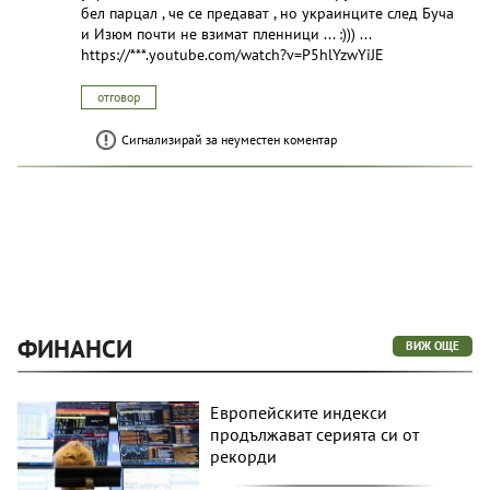
бел пapцал , че се предават , но украинците след Буча
и Изюм почти не взимат пленници ... :))) ...
https://***.youtube.com/watch?v=P5hlYzwYiJE
отговор
Сигнализирай за неуместен коментар
ФИНАНСИ
ВИЖ ОЩЕ
Европейските индекси
продължават серията си от
рекорди