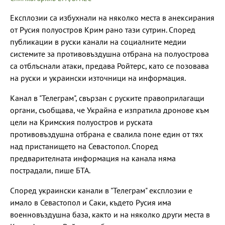
Експлозии са избухнали на няколко места в анексирания
от Русия полуостров Крим рано тази сутрин. Според
публикации в руски канали на социалните медии
системите за противовъздушна отбрана на полуострова
са отблъснали атаки, предава Ройтерс, като се позовава
на руски и украински източници на информация.
Канал в "Телеграм", свързан с руските правоприлагащи
органи, съобщава, че Украйна е изпратила дронове към
цели на Кримския полуостров и руската
противовъздушна отбрана е свалила поне един от тях
над пристанището на Севастопол. Според
предварителната информация на канала няма
пострадали, пише БТА.
Според украински канали в "Телеграм" експлозии е
имало в Севастопол и Саки, където Русия има
военновъздушна база, както и на няколко други места в