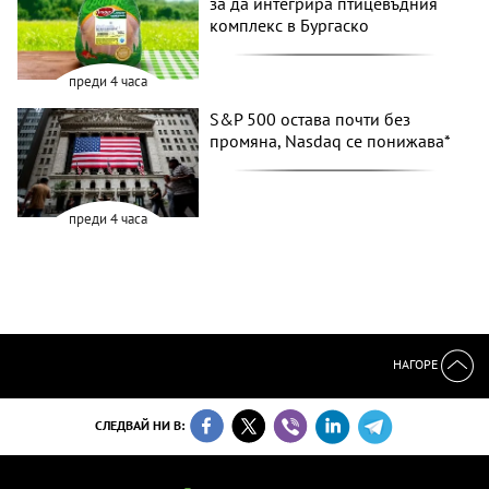
за да интегрира птицевъдния
комплекс в Бургаско
преди 4 часа
S&P 500 остава почти без
промяна, Nasdaq се понижава*
преди 4 часа
НАГОРЕ
СЛЕДВАЙ НИ В: