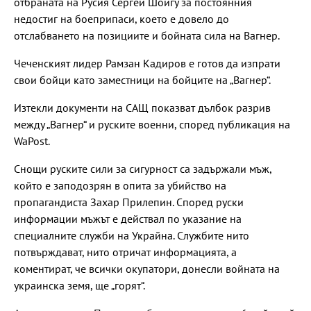
отбраната на Русия Сергей Шойгу за постоянния
недостиг на боеприпаси, което е довело до
отслабването на позициите и бойната сила на Вагнер.
Чеченският лидер Рамзан Кадиров е готов да изпрати
свои бойци като заместници на бойците на „Вагнер“.
Изтекли документи на САЩ показват дълбок разрив
между „Вагнер“ и руските военни, според публикация на
WaPost.
Снощи руските сили за сигурност са задържали мъж,
който е заподозрян в опита за убийство на
пропагандиста Захар Прилепин. Според руски
информации мъжът е действал по указание на
специалните служби на Украйна. Службите нито
потвърждават, нито отричат информацията, а
коментират, че всички окупатори, донесли войната на
украинска земя, ще „горят“.