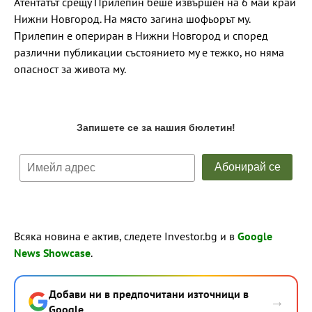
Атентатът срещу Прилепин беше извършен на 6 май край
Нижни Новгород. На място загина шофьорът му.
Прилепин е опериран в Нижни Новгород и според
различни публикации състоянието му е тежко, но няма
опасност за живота му.
Всяка новина е актив, следете Investor.bg и в
Google
News Showcase
.
Добави ни в предпочитани източници в
→
Google