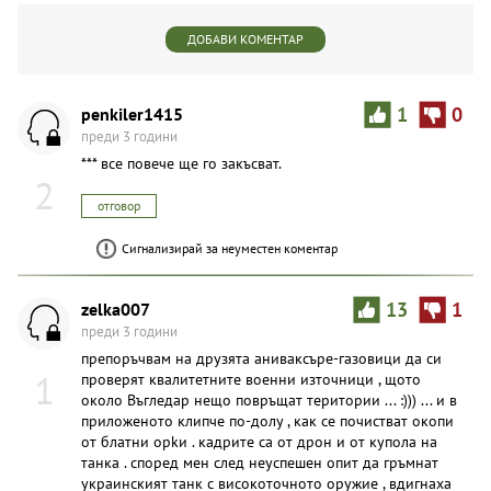
ДОБАВИ КОМЕНТАР
penkiler1415
1
0
преди 3 години
*** все повече ще го закъсват.
2
отговор
Сигнализирай за неуместен коментар
zelka007
13
1
преди 3 години
препоръчвам на друзята аниваксъре-газовици да си
1
проверят квалитетните военни източници , щото
около Въгледар нещо повръщат територии ... :))) ... и в
приложеното клипче по-долу , как се почистват окопи
от блатни opkи . кадрите са от дрон и от купола на
танка . според мен след неуспешен опит да гръмнат
украинският танк с високоточното оружие , вдигнаха