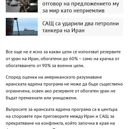
отговор на предложението му
за мир като неприемлив
САЩ са ударили два петролни
танкера на Иран
Все още не е ясно за какви цели се използват резервите
от уран на Иран, обогатени до 60% – само на крачка от
обогатяването от 90% за военни цели.
Според оценки на американското разузнаване
иранската ядрена програма не може да бъде съществено
ограничена, освен ако резервите от обогатен уран не
бъдат премахнати или унищожени.
Въпросите за иранската ядрена програма са в центъра
на споровете при преговорите между Иран и САЩ за
прекратяване на конфликта, който започна в края на