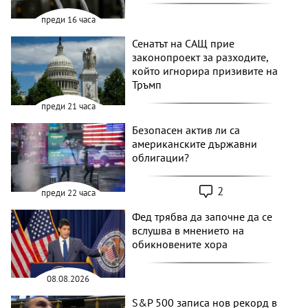
преди 16 часа
Сенатът на САЩ прие
законопроект за разходите,
който игнорира призивите на
Тръмп
преди 21 часа
Безопасен актив ли са
американските държавни
облигации?
2
преди 22 часа
Фед трябва да започне да се
вслушва в мнението на
обикновените хора
08.08.2026
S&P 500 записа нов рекорд в