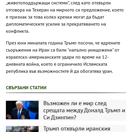
„животоподдържащи системи“, след като отхвърли
отговора на Техеран на мирното си предложение, което
е признак за това колко крехки могат да бъдат
дипломатическите усилия за прекратяването на
конфликта.
През юни миналата година Тръмп посочи, че ядрените
съоръжения на Иран са били "напълно унищожени" от
израелско-американските удари по време на 12-
дневната война, което е ограничило Ислямската
република във възможностите ѝ да обогатява уран.
СВЪРЗАНИ СТАТИИ
Възможен ли е мир след
срещата между Доналд Тръмп и
Си Дзинпин?
Тръмп отхвърли иранския