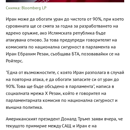
Снимка: Bloomberg LP
Иран може да обогати уран до чистота от 90%, при което
суровината ще се смята за годна за разработването на
ядрено оръжие, ако Ислямската република бъде
атакувана отново. За това предупреди говорителят на
комисията по национална сигурност в парламента на
Иран Ебрахим Резаи, съобщава БТА, позовавайки се на
Ройтерс.
"Една от възможностите, с която Иран разполага в случай
на повторна атака, е да обогати запасите си от уран до
90%. Това ще бъде обсъдено в парламента", написа в
социалната мрежа Х Резаи, който е говорител на
парламентарната комисия по национална сигурност и
външна политика.
Американският президент Доналд Тръмп заяви вчера, че
текущото примирие между САЩ и Иран е на