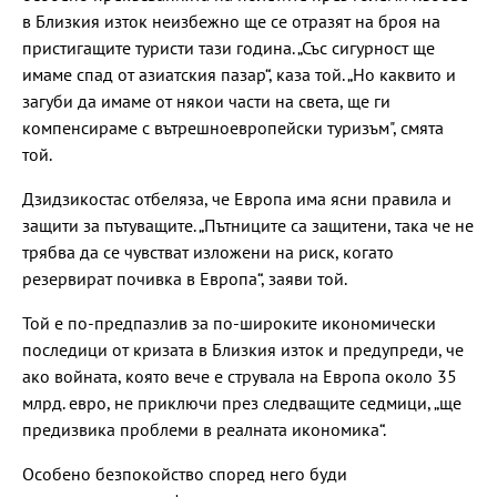
в Близкия изток неизбежно ще се отразят на броя на
пристигащите туристи тази година. „Със сигурност ще
имаме спад от азиатския пазар“, каза той. „Но каквито и
загуби да имаме от някои части на света, ще ги
компенсираме с вътрешноевропейски туризъм", смята
той.
Дзидзикостас отбеляза, че Европа има ясни правила и
защити за пътуващите. „Пътниците са защитени, така че не
трябва да се чувстват изложени на риск, когато
резервират почивка в Европа“, заяви той.
Той е по-предпазлив за по-широките икономически
последици от кризата в Близкия изток и предупреди, че
ако войната, която вече е струвала на Европа около 35
млрд. евро, не приключи през следващите седмици, „ще
предизвика проблеми в реалната икономика“.
Особено безпокойство според него буди