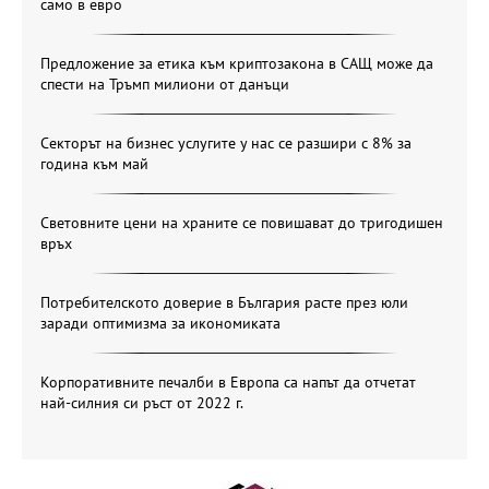
само в евро
Предложение за етика към криптозакона в САЩ може да
спести на Тръмп милиони от данъци
Секторът на бизнес услугите у нас се разшири с 8% за
година към май
Световните цени на храните се повишават до тригодишен
връх
Потребителското доверие в България расте през юли
заради оптимизма за икономиката
Корпоративните печалби в Европа са напът да отчетат
най-силния си ръст от 2022 г.