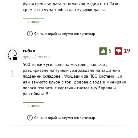
русня пропагандата от всякакви медии и тн. Тази
кремълска чумa трябва да се държи далеч.
отговор
Сигнализирай за неуместен коментар
гъбко
5
19
преди 2 месеца
500 точки - усилване на мостове , надлези ,
1
разширяване на тунели , изграждане на защитени
подземни складове , площадки за ПВО системи ... и
най-важното кльон с ток , ровове с вода и минирани
полоси покрити с картечни гнезда м/у Европа и
рассийката !!
отговор
Сигнализирай за неуместен коментар