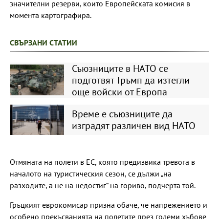
значителни резерви, които Европейската комисия в
момента картографира.
СВЪРЗАНИ СТАТИИ
Съюзниците в НАТО се
подготвят Тръмп да изтегли
още войски от Европа
Време е съюзниците да
изградят различен вид НАТО
Отмяната на полети в ЕС, която предизвика тревога в
началото на туристическия сезон, се дължи „на
разходите, а не на недостиг“ на гориво, подчерта той.
Гръцкият еврокомисар призна обаче, че напрежението и
особено прекъсванията на полетите през големи хъбове