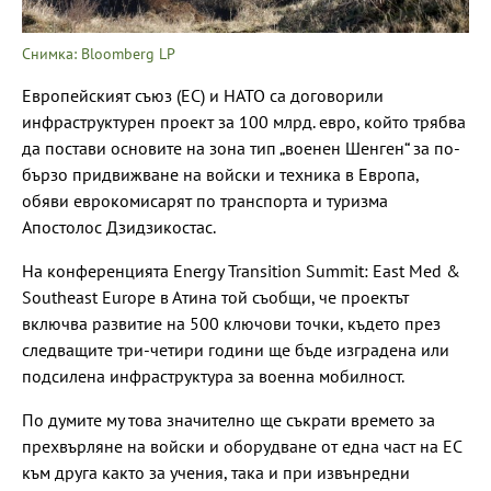
Снимка: Bloomberg LP
Европейският съюз (ЕС) и НАТО са договорили
инфраструктурен проект за 100 млрд. евро, който трябва
да постави основите на зона тип „военен Шенген“ за по-
бързо придвижване на войски и техника в Европа,
обяви еврокомисарят по транспорта и туризма
Апостолос Дзидзикостас.
На конференцията Energy Transition Summit: East Med &
Southeast Europe в Атина той съобщи, че проектът
включва развитие на 500 ключови точки, където през
следващите три-четири години ще бъде изградена или
подсилена инфраструктура за военна мобилност.
По думите му това значително ще съкрати времето за
прехвърляне на войски и оборудване от една част на ЕС
към друга както за учения, така и при извънредни