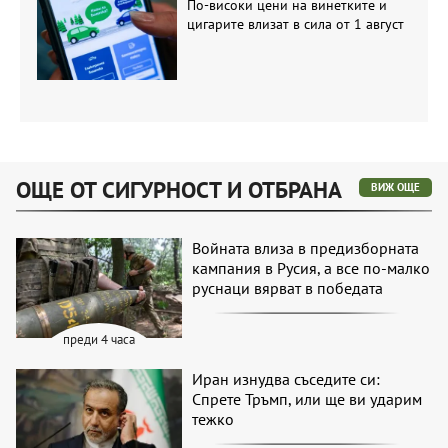
По-високи цени на винетките и
цигарите влизат в сила от 1 август
ОЩЕ ОТ СИГУРНОСТ И ОТБРАНА
ВИЖ ОЩЕ
Войната влиза в предизборната
кампания в Русия, а все по-малко
руснаци вярват в победата
преди 4 часа
Иран изнудва съседите си:
Спрете Тръмп, или ще ви ударим
тежко