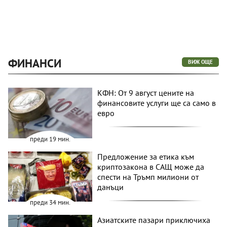
ФИНАНСИ
ВИЖ ОЩЕ
КФН: От 9 август цените на
финансовите услуги ще са само в
евро
преди 19 мин.
Предложение за етика към
криптозакона в САЩ може да
спести на Тръмп милиони от
данъци
преди 34 мин.
Азиатските пазари приключиха