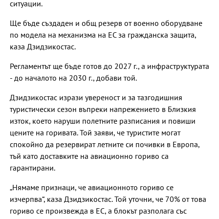
ситуации.
Ще бъде създаден и общ резерв от военно оборудване
по модела на механизма на ЕС за гражданска защита,
каза Дзидзикостас.
Регламентът ще бъде готов до 2027 г., а инфраструктурата
- до началото на 2030 г., добави той.
Дзидзикостас изрази увереност и за тазгодишния
туристически сезон въпреки напрежението в Близкия
изток, което наруши полетните разписания и повиши
цените на горивата. Той заяви, че туристите могат
спокойно да резервират летните си почивки в Европа,
тъй като доставките на авиационно гориво са
гарантирани.
„Нямаме признаци, че авиационното гориво се
изчерпва“, каза Дзидзикостас. Той уточни, че 70% от това
гориво се произвежда в ЕС, а блокът разполага със