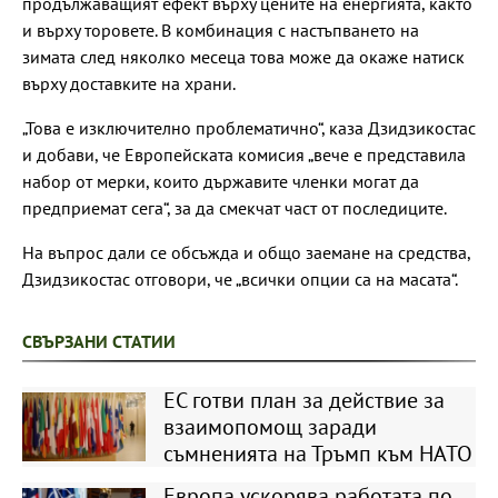
продължаващият ефект върху цените на енергията, както
и върху торовете. В комбинация с настъпването на
зимата след няколко месеца това може да окаже натиск
върху доставките на храни.
„Това е изключително проблематично“, каза Дзидзикостас
и добави, че Европейската комисия „вече е представила
набор от мерки, които държавите членки могат да
предприемат сега“, за да смекчат част от последиците.
На въпрос дали се обсъжда и общо заемане на средства,
Дзидзикостас отговори, че „всички опции са на масата“.
СВЪРЗАНИ СТАТИИ
ЕС готви план за действие за
взаимопомощ заради
съмненията на Тръмп към НАТО
Европа ускорява работата по