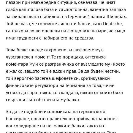
пазари при извънредна ситуация, означава, че имат
слаба капиталова база и са „постоянна, латентна заплаха
за финансовата стабилност в Германия“, написа Шилдбах.
Той не каза, че големите листнати банки, като Deutsche,
са толкова лошо оценени на фондовите пазари, че също
имат трудности с набирането на средства.
Това беше твърде откровено за шефовете му в
чувствителен момент. Те го порицаха, оттеглиха
коментара му и се разграничиха от възгледите му - което
е жалко, защото той е адски прав. За да бъдем честни,
той вероятно засегна шефовете си, критикувайки
финансовите регулатори на Германия за това, че не
успяха да спрат няколко скандала, някои от които бяха
свързани със собствената му банка.
За да се подобри икономиката на германското
банкиране, новото правителство трябва да започне с
консолидиране на по-малките банки, както и с
намаляване на броя на клоновете и персонала. Това