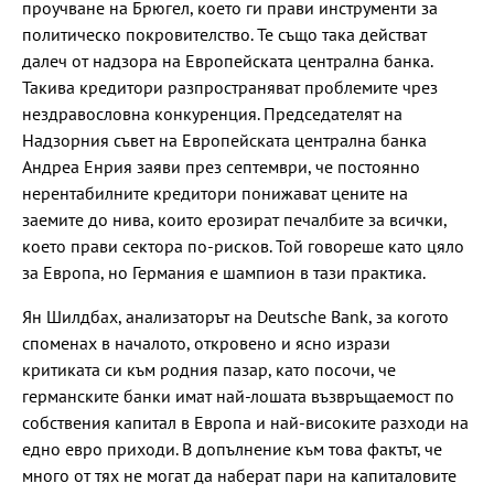
проучване на Брюгел, което ги прави инструменти за
политическо покровителство. Те също така действат
далеч от надзора на Европейската централна банка.
Такива кредитори разпространяват проблемите чрез
нездравословна конкуренция. Председателят на
Надзорния съвет на Европейската централна банка
Андреа Енрия заяви през септември, че постоянно
нерентабилните кредитори понижават цените на
заемите до нива, които ерозират печалбите за всички,
което прави сектора по-рисков. Той говореше като цяло
за Европа, но Германия е шампион в тази практика.
Ян Шилдбах, анализаторът на Deutsche Bank, за когото
споменах в началото, откровено и ясно изрази
критиката си към родния пазар, като посочи, че
германските банки имат най-лошата възвръщаемост по
собствения капитал в Европа и най-високите разходи на
едно евро приходи. В допълнение към това фактът, че
много от тях не могат да наберат пари на капиталовите