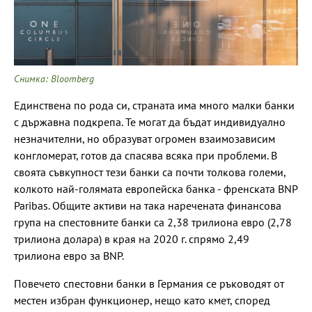
Снимка: Bloomberg
Единствена по рода си, страната има много малки банки
с държавна подкрепа. Те могат да бъдат индивидуално
незначителни, но образуват огромен взаимозависим
конгломерат, готов да спасява всяка при проблеми. В
своята съвкупност тези банки са почти толкова големи,
колкото най-голямата европейска банка - френската BNP
Paribas. Общите активи на така наречената финансова
група на спестовните банки са 2,38 трилиона евро (2,78
трилиона долара) в края на 2020 г. спрямо 2,49
трилиона евро за BNP.
Повечето спестовни банки в Германия се ръководят от
местен избран функционер, нещо като кмет, според