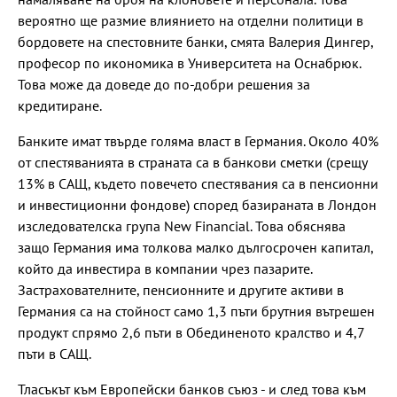
вероятно ще размие влиянието на отделни политици в
бордовете на спестовните банки, смята Валерия Дингер,
професор по икономика в Университета на Оснабрюк.
Това може да доведе до по-добри решения за
кредитиране.
Банките имат твърде голяма власт в Германия. Около 40%
от спестяванията в страната са в банкови сметки (срещу
13% в САЩ, където повечето спестявания са в пенсионни
и инвестиционни фондове) според базираната в Лондон
изследователска група New Financial. Това обяснява
защо Германия има толкова малко дългосрочен капитал,
който да инвестира в компании чрез пазарите.
Застрахователните, пенсионните и другите активи в
Германия са на стойност само 1,3 пъти брутния вътрешен
продукт спрямо 2,6 пъти в Обединеното кралство и 4,7
пъти в САЩ.
Тласъкът към Европейски банков съюз - и след това към