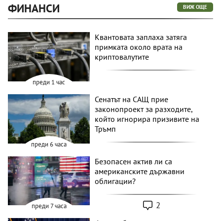
ФИНАНСИ
ВИЖ ОЩЕ
Квантовата заплаха затяга
примката около врата на
криптовалутите
преди 1 час
Сенатът на САЩ прие
законопроект за разходите,
който игнорира призивите на
Тръмп
преди 6 часа
Безопасен актив ли са
американските държавни
облигации?
2
преди 7 часа