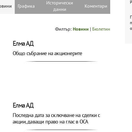
Исторически
овини
Графика
Коментари
данни
П
п
Филтър:
Новини
|
Бюлетин
Елма АД
Общо събрание на акционерите
Елма АД
Последна дата за сключване на сделки с
акции, даващи право на глас в ОСА