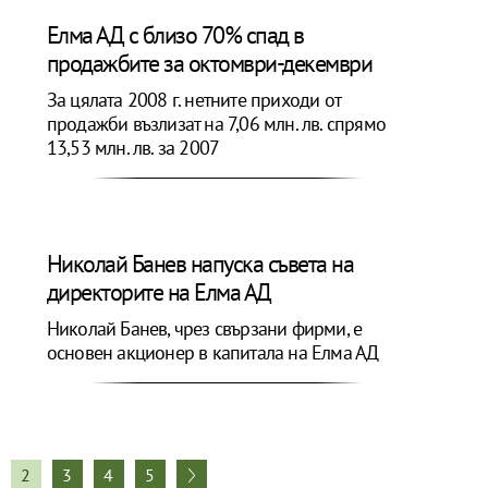
Елма АД с близо 70% спад в
продажбите за октомври-декември
За цялата 2008 г. нетните приходи от
продажби възлизат на 7,06 млн. лв. спрямо
13,53 млн. лв. за 2007
Николай Банев напуска съвета на
директорите на Елма АД
Николай Банев, чрез свързани фирми, е
основен акционер в капитала на Елма АД
2
3
4
5