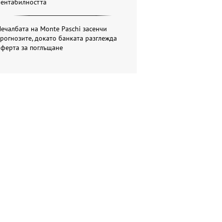
рентабилността
ечалбата на Monte Paschi засенчи
рогнозите, докато банката разглежда
оферта за поглъщане