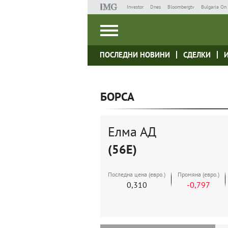
Investor
Dnes
Bloombergtv
Bulgaria On 
ПОСЛЕДНИ НОВИНИ
СДЕЛКИ
БОРСА
Елма АД
(56E)
Последна цена (евро.)
Промяна (евро.)
0,310
-0,797