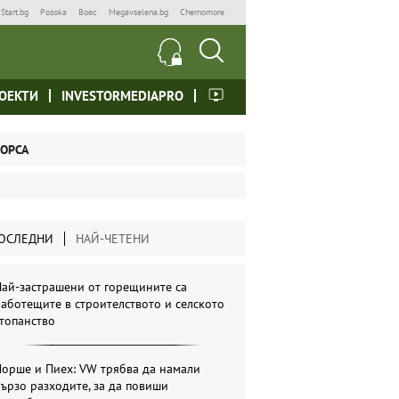
Start.bg
Posoka
Boec
Megavselena.bg
Chernomore
ОЕКТИ
INVESTORMEDIAPRO
ОРСА
ОСЛЕДНИ
НАЙ-ЧЕТЕНИ
ай-застрашени от горещините са
аботещите в строителството и селското
топанство
Порше и Пиех: VW трябва да намали
ързо разходите, за да повиши