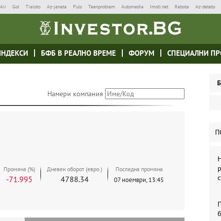
Air
Gol
Tialoto
Az-jenata
Puls
Teenproblem
Automedia
Imoti.net
Rabota
Az-deteto
ИНДЕКСИ
БФБ В РЕАЛНО ВРЕМЕ
ФОРУМ
СПЕЦИАЛНИ ПР
Б
Намери компания
П
Н
р
Промяна (%)
Дневен оборот (евро.)
Последна промяна
с
-71.995
4788.34
07 ноември, 13:45
б