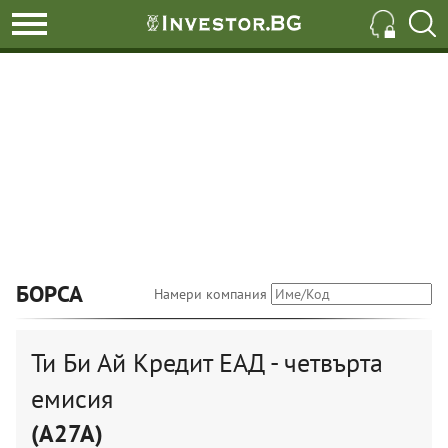
БОРСА
Намери компания
Ти Би Ай Кредит ЕАД - четвърта
емисия
(A27A)