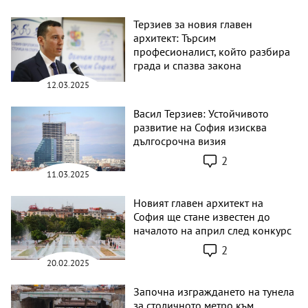
Терзиев за новия главен
архитект: Търсим
професионалист, който разбира
града и спазва закона
12.03.2025
Васил Терзиев: Устойчивото
развитие на София изисква
дългосрочна визия
2
11.03.2025
Новият главен архитект на
София ще стане известен до
началото на април след конкурс
2
20.02.2025
Започна изграждането на тунела
за столичното метро към