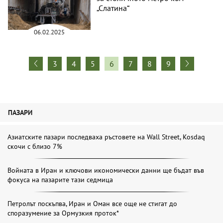
„Слатина“
06.02.2025
3
4
5
6
7
8
9
ПАЗАРИ
Азиатските пазари последваха ръстовете на Wall Street, Kosdaq
скочи с близо 7%
Войната в Иран и ключови икономически данни ще бъдат във
фокуса на пазарите тази седмица
Петролът поскъпва, Иран и Оман все още не стигат до
споразумение за Ормузкия проток*