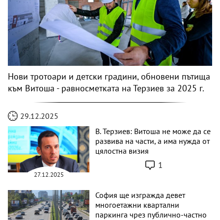
Нови тротоари и детски градини, обновени пътища
към Витоша - равносметката на Терзиев за 2025 г.
29.12.2025
В. Терзиев: Витоша не може да се
развива на части, а има нужда от
цялостна визия
1
27.12.2025
София ще изгражда девет
многоетажни квартални
паркинга чрез публично-частно