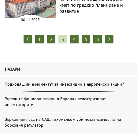
кмет по градско планиране и
развитие
06.11.2025
1
2
3
4
5
6
ПАЗАРИ
Подходящ ли е моментът за инвестиции в европейски акции?
Горещите фондови пазари в Европа наелектризират
инвеститорите
Върховният съд на САЩ тихомълком уби независимостта на
борсовия регулатор