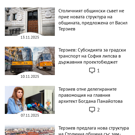
Столичният общински съвет не
прие новата структура на
общината, предложена от Васил
Терзиев
13.11.2025
Терзиев: Субсидията за градски
транспорт на София липсва в
държавния проектобюджет
1
10.11.2025
Терзиев отне делегираните
правомощия на главния
архитект Богдана Панайотова
2
07.11.2025
Терзиев предлага нова структура
на Столична община със зам.-