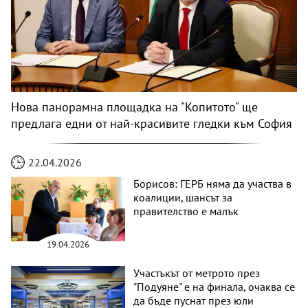
Нова панорамна площадка на "Копитото" ще
предлага едни от най-красивите гледки към София
22.04.2026
Борисов: ГЕРБ няма да участва в
коалиции, шансът за
правителство е малък
19.04.2026
Участъкът от метрото през
"Подуяне" е на финала, очаква се
да бъде пуснат през юли