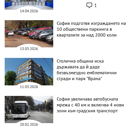
1
14.04.2026
София подготвя изграждането на
10 обществени паркинга в
кварталите за над 2000 коли
13.03.2026
Столична община иска
държавата да ѝ даде
безвъзмездно емблематични
сгради и парк "Врана"
11.03.2026
София увеличава автобусната
мрежа с 40 км и включва 4 нови
зони към градския транспорт
20.02.2026