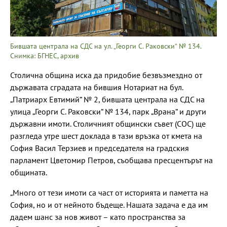
Бившата централа на СДС на ул. „Георги С. Раковски“ № 134.
Снимка: БГНЕС, архив
Столична община иска да придобие безвъзмездно от
държавата сградата на бившия Нотариат на бул.
„Патриарх Евтимий“ № 2, бившата централа на СДС на
улица „Георги С. Раковски“ № 134, парк „Врана“ и други
държавни имоти. Столичният общински съвет (СОС) ще
разгледа утре шест доклада в тази връзка от кмета на
София Васил Терзиев и председателя на градския
парламент Цветомир Петров, съобщава пресцентърът на
общината.
„Много от тези имоти са част от историята и паметта на
София, но и от нейното бъдеще. Нашата задача е да им
дадем шанс за нов живот – като пространства за