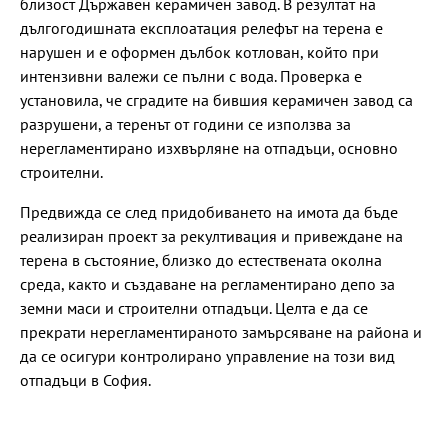
близост Държавен керамичен завод. В резултат на
дългогодишната експлоатация релефът на терена е
нарушен и е оформен дълбок котлован, който при
интензивни валежи се пълни с вода. Проверка е
установила, че сградите на бившия керамичен завод са
разрушени, а теренът от години се използва за
нерегламентирано изхвърляне на отпадъци, основно
строителни.
Предвижда се след придобиването на имота да бъде
реализиран проект за рекултивация и привеждане на
терена в състояние, близко до естествената околна
среда, както и създаване на регламентирано депо за
земни маси и строителни отпадъци. Целта е да се
прекрати нерегламентираното замърсяване на района и
да се осигури контролирано управление на този вид
отпадъци в София.