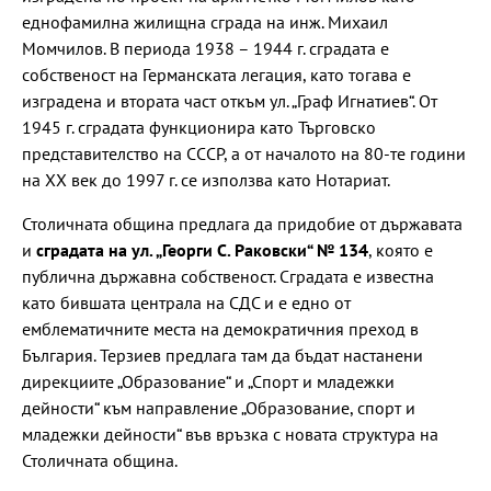
еднофамилна жилищна сграда на инж. Михаил
Момчилов. В периода 1938 – 1944 г. сградата е
собственост на Германската легация, като тогава е
изградена и втората част откъм ул. „Граф Игнатиев“. От
1945 г. сградата функционира като Търговско
представителство на СССР, а от началото на 80-те години
на ХХ век до 1997 г. се използва като Нотариат.
Столичната община предлага да придобие от държавата
и
сградата на ул. „Георги С. Раковски“ № 134
, която е
публична държавна собственост. Сградата е известна
като бившата централа на СДС и е едно от
емблематичните места на демократичния преход в
България. Терзиев предлага там да бъдат настанени
дирекциите „Образование“ и „Спорт и младежки
дейности“ към направление „Образование, спорт и
младежки дейности“ във връзка с новата структура на
Столичната община.