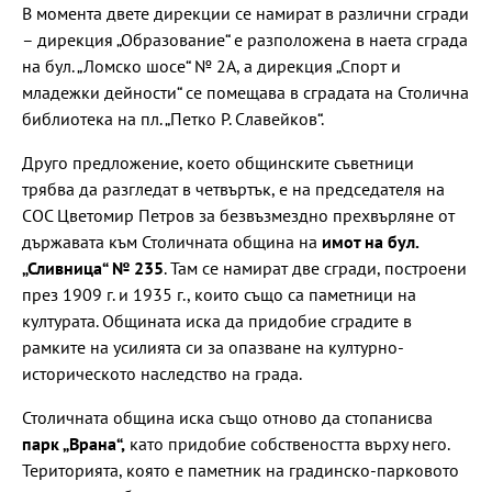
В момента двете дирекции се намират в различни сгради
– дирекция „Образование“ е разположена в наета сграда
на бул. „Ломско шосе“ № 2А, а дирекция „Спорт и
младежки дейности“ се помещава в сградата на Столична
библиотека на пл. „Петко Р. Славейков“.
Друго предложение, което общинските съветници
трябва да разгледат в четвъртък, е на председателя на
СОС Цветомир Петров за безвъзмездно прехвърляне от
държавата към Столичната община на
имот на бул.
„Сливница“ № 235
. Там се намират две сгради, построени
през 1909 г. и 1935 г., които също са паметници на
културата. Общината иска да придобие сградите в
рамките на усилията си за опазване на културно-
историческото наследство на града.
Столичната община иска също отново да стопанисва
парк „Врана“,
като придобие собствеността върху него.
Територията, която е паметник на градинско-парковото