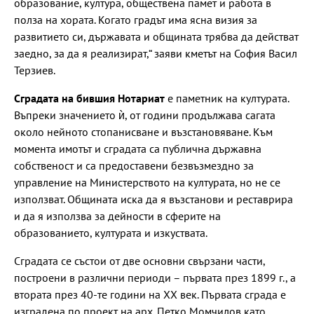
образование, култура, обществена памет и работа в
полза на хората. Когато градът има ясна визия за
развитието си, държавата и общината трябва да действат
заедно, за да я реализират,“ заяви кметът на София Васил
Терзиев.
Сградата на бившия Нотариат
е паметник на културата.
Въпреки значението ѝ, от години продължава сагата
около нейното стопанисване и възстановяване. Към
момента имотът и сградата са публична държавна
собственост и са предоставени безвъзмездно за
управление на Министерството на културата, но не се
използват. Общината иска да я възстанови и реставрира
и да я използва за дейности в сферите на
образованието, културата и изкуствата.
Сградата се състои от две основни свързани части,
построени в различни периоди – първата през 1899 г., а
втората през 40-те години на ХХ век. Първата сграда е
изградена по проект на арх. Петко Момчилов като