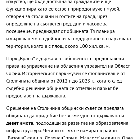
изкуство, ще бъде достъпна за гражданите и ще
функционира като естествен природонаучен музей,
отворен за столичани и гостите на града, чрез
определяне на съответен ред, дни и часове за
посещение, предвиждат от общината. Тя планира
извършването на дейности за поддържане на парковата
територия, която е с площ около 100 хил. кв. м.
Парк „Врана“ е държавна собственост с предоставени
права на управление на областния управител на Област
София. Историческият парк-музей се стопанисваше от
Столичната община от 2012 г. до 2023 г., когато след
съдебно решение общината се оттегли и паркът бе
предоставен на държавата.
С решение на Столичния общински съвет се предлага
общината да придобие безвъзмездно от държавата и
девет имота
, подходящи за развитие на образователна
инфраструктура. Четири от тях се намират в район
„Витоша“, един в „Лозенец“, три в „Младост“ и един в „Овча