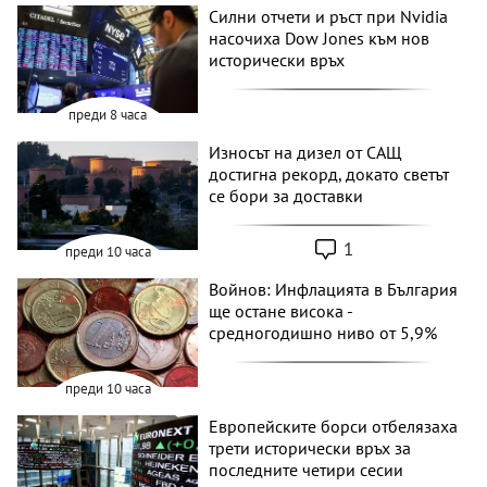
Силни отчети и ръст при Nvidia
насочиха Dow Jones към нов
исторически връх
преди 8 часа
Износът на дизел от САЩ
достигна рекорд, докато светът
се бори за доставки
1
преди 10 часа
Войнов: Инфлацията в България
ще остане висока -
средногодишно ниво от 5,9%
преди 10 часа
Европейските борси отбелязаха
трети исторически връх за
последните четири сесии