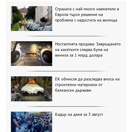
Страната с най-много наематели в
Европа търси решение на
проблема с недостига на жилища
Носталгията продава: Завръщането
на касетките следва бума на
винила за 1 млрд. долара
ЕК обмисля да разследва вноса на
строителни материали от
балкански държави
Кадър на деня за 3 август