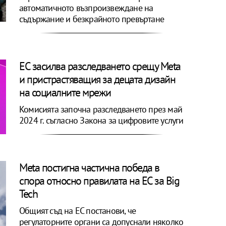
автоматичното възпроизвеждане на
съдържание и безкрайното превъртане
ЕС засилва разследването срещу Meta
и пристрастяващия за децата дизайн
на социалните мрежи
Комисията започна разследването през май
2024 г. съгласно Закона за цифровите услуги
Meta постигна частична победа в
спора относно правилата на ЕС за Big
Tech
Общият съд на ЕС постанови, че
регулаторните органи са допуснали няколко