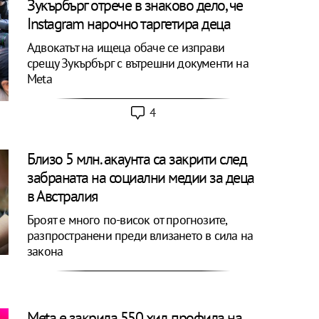
Зукърбърг отрече в знаково дело, че
Instagram нарочно таргетира деца
Адвокатът на ищеца обаче се изправи
срещу Зукърбърг с вътрешни документи на
Meta
4
Близо 5 млн. акаунта са закрити след
забраната на социални медии за деца
в Австралия
Броят е много по-висок от прогнозите,
разпространени преди влизането в сила на
закона
Meta е закрила 550 хил. профила на