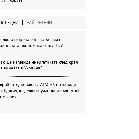
 311 пункта
ОСЛЕДНИ
НАЙ-ЧЕТЕНИ
олко отворена е България към
ветовната икономика отвъд ЕС?
ак ще изглежда енергетиката след края
а войната в Украйна?
крайна купи ракети ATACMS и снаряди
т Турция, в сделката участва и българска
компания