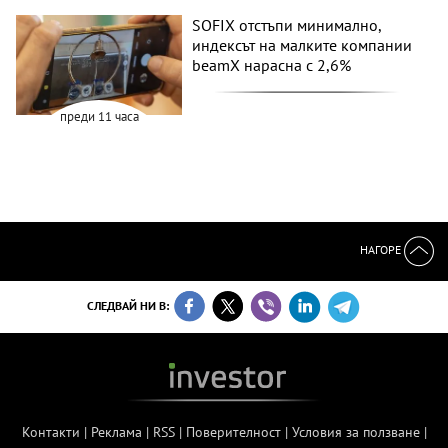
SOFIX отстъпи минимално,
индексът на малките компании
beamX нарасна с 2,6%
преди 11 часа
НАГОРЕ
СЛЕДВАЙ НИ В:
Контакти
|
Реклама
|
RSS
|
Поверителност
|
Условия за ползване
|