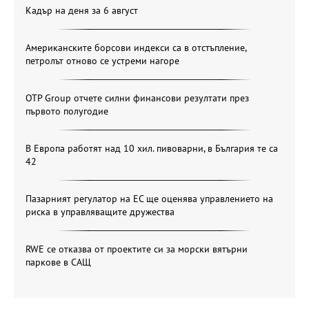
Кадър на деня за 6 август
Американските борсови индекси са в отстъпление,
петролът отново се устреми нагоре
OTP Group отчете силни финансови резултати през
първото полугодие
В Европа работят над 10 хил. пивоварни, в България те са
42
Пазарният регулатор на ЕС ще оценява управлението на
риска в управляващите дружества
RWE се отказва от проектите си за морски вятърни
паркове в САЩ