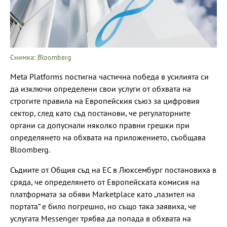
Снимка: Bloomberg
Meta Platforms постигна частична победа в усилията си
да изключи определени свои услуги от обхвата на
строгите правила на Европейския съюз за цифровия
сектор, след като съд постанови, че регулаторните
органи са допуснали няколко правни грешки при
определянето на обхвата на приложението, съобщава
Bloomberg.
Съдиите от Общия съд на ЕС в Люксембург постановиха в
сряда, че определянето от Европейската комисия на
платформата за обяви Marketplace като „пазител на
портата“ е било погрешно, но също така заявиха, че
услугата Messenger трябва да попада в обхвата на