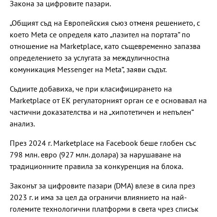
Закона за цифровите пазари.
„Общият съд на Европейския съюз отменя решението, с
което Meta се определя като „пазител на портата“ по
отношение на Marketplace, като същевременно запазва
определението за услугата за междуличностна
комуникация Messenger на Meta“, заяви съдът.
Съдиите добавиха, че при класифицирането на
Marketplace от ЕК регулаторният орган се е основавал на
частични доказателства и на „хипотетичен и непълен“
анализ.
През 2024 г. Marketplace на Facebook беше глобен със
798 млн. евро (927 млн. долара) за нарушаване на
традиционните правила за конкуренция на блока.
Законът за цифровите пазари (DMA) влезе в сила през
2023 г. и има за цел да ограничи влиянието на най-
големите технологични платформи в света чрез списък