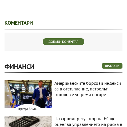
КОМЕНТАРИ
ДОБАВИ КОМЕНТАР
ФИНАНСИ
ВИЖ ОЩЕ
Американските борсови индекси
са в отстъпление, петролът
отново се устреми нагоре
преди 6 часа
Пазарният регулатор на ЕС ще
оценява управлението на риска в