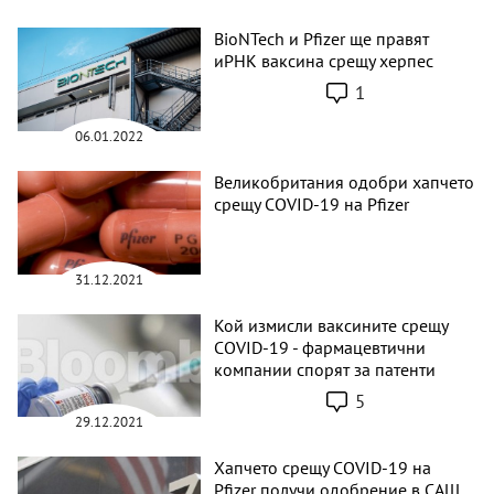
BioNTech и Pfizer ще правят
иРНК ваксина срещу херпес
1
06.01.2022
Великобритания одобри хапчето
срещу COVID-19 на Pfizer
31.12.2021
Кой измисли ваксините срещу
COVID-19 - фармацевтични
компании спорят за патенти
5
29.12.2021
Хапчето срещу COVID-19 на
Pfizer получи одобрение в САЩ