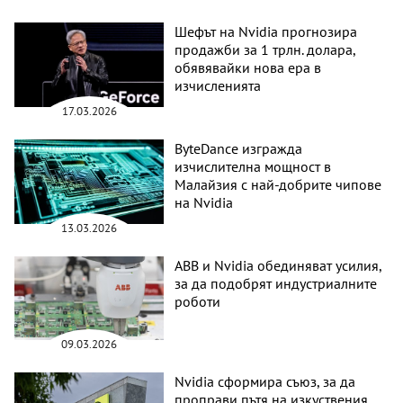
Шефът на Nvidia прогнозира
продажби за 1 трлн. долара,
обявявайки нова ера в
изчисленията
17.03.2026
ByteDance изгражда
изчислителна мощност в
Малайзия с най-добрите чипове
на Nvidia
13.03.2026
ABB и Nvidia обединяват усилия,
за да подобрят индустриалните
роботи
09.03.2026
Nvidia сформира съюз, за да
проправи пътя на изкуствения