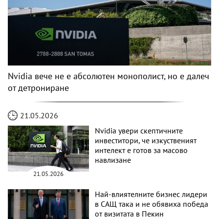
Nvidia вече не е абсолютен монополист, но е далеч
от детрониране
21.05.2026
Nvidia увери скептичните
инвеститори, че изкуственият
интелект е готов за масово
навлизане
21.05.2026
Най-влиятелните бизнес лидери
в САЩ така и не обявиха победа
от визитата в Пекин