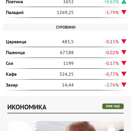
Платина
1652
+0.63%
Паладий
1269,25
-1.79%
СУРОВИНИ
Царевица
483,5
-0.15%
Пшеница
677,88
-0.02%
Соя
1199
-0.17%
Кафе
324,25
-0.77%
Захар
14,44
-2.76%
ИКОНОМИКА
ВИЖ ОЩЕ