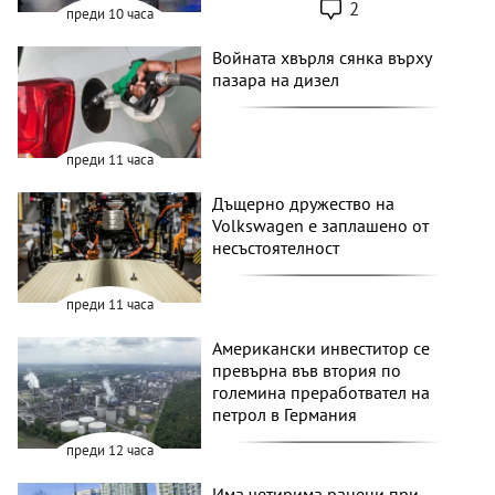
2
преди 10 часа
Войната хвърля сянка върху
пазара на дизел
преди 11 часа
Дъщерно дружество на
Volkswagen е заплашено от
несъстоятелност
преди 11 часа
Американски инвеститор се
превърна във втория по
големина преработвател на
петрол в Германия
преди 12 часа
Има четирима ранени при