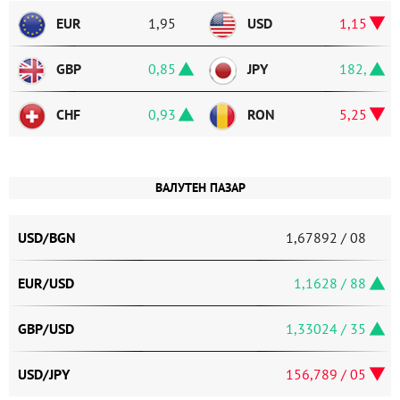
EUR
1,95583
USD
1,1535
GBP
0,85765
JPY
182,64
CHF
0,9347
RON
5,2525
ВАЛУТЕН ПАЗАР
USD/BGN
1,67892 / 08
EUR/USD
1,1628 / 88
GBP/USD
1,33024 / 35
USD/JPY
156,789 / 05