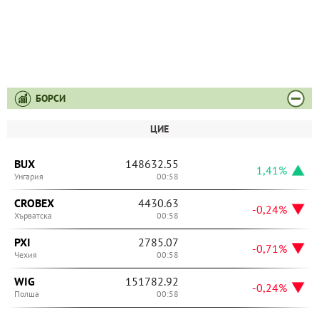
БОРСИ
ЦИЕ
BUX
148632.55
1,41%
Унгария
00:58
CROBEX
4430.63
-0,24%
Хърватска
00:58
PXI
2785.07
-0,71%
Чехия
00:58
WIG
151782.92
-0,24%
Полша
00:58