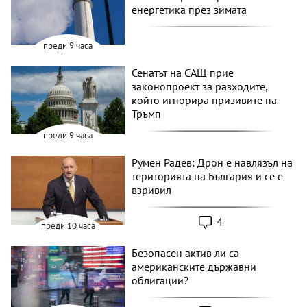
енергетика през зимата
преди 9 часа
Сенатът на САЩ прие
законопроект за разходите,
който игнорира призивите на
Тръмп
преди 9 часа
Румен Радев: Дрон е навлязъл на
територията на България и се е
взривил
4
преди 10 часа
Безопасен актив ли са
американските държавни
облигации?