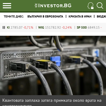
ТЕМИТЕ ДНЕС:
БЪЛГАРИЯ В ЕВРОЗОНАТА
КРИЗАТА В ИРАН
БЮДЖЕ
7
-0,71%
WIG
151782.92
-0,24%
SP 500
6849.15
-0,01%
DJIA
475
Квантовата заплаха затяга примката около врата на
криптовалутите