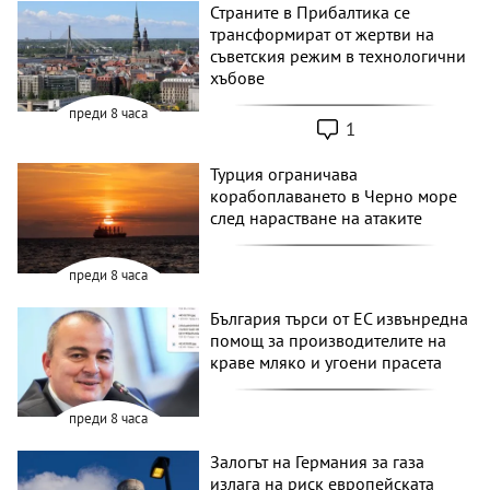
Страните в Прибалтика се
трансформират от жертви на
съветския режим в технологични
хъбове
преди 8 часа
1
Турция ограничава
корабоплаването в Черно море
след нарастване на атаките
преди 8 часа
България търси от ЕС извънредна
помощ за производителите на
краве мляко и угоени прасета
преди 8 часа
Залогът на Германия за газа
излага на риск европейската