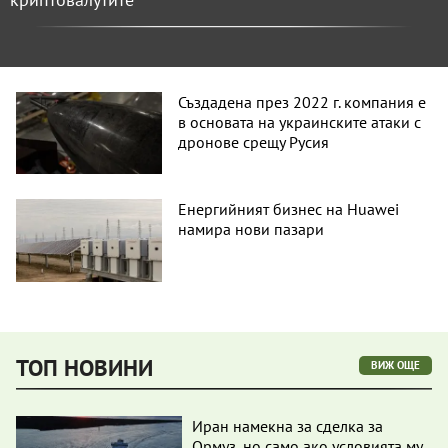
Създадена през 2022 г. компания е
в основата на украинските атаки с
дронове срещу Русия
Енергийният бизнес на Huawei
намира нови пазари
ТОП НОВИНИ
ВИЖ ОЩЕ
Иран намекна за сделка за
Ормуз, но само ако условията му