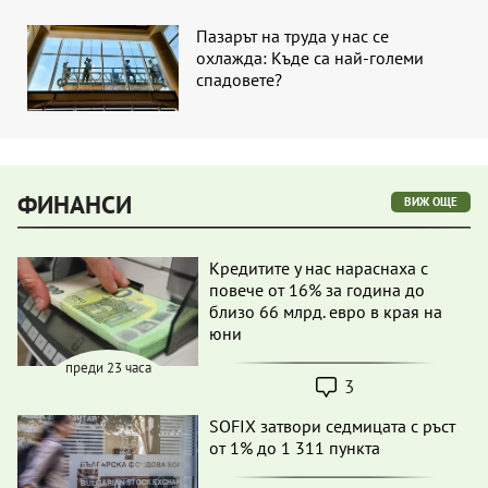
Пазарът на труда у нас се
охлажда: Къде са най-големи
спадовете?
ФИНАНСИ
ВИЖ ОЩЕ
Кредитите у нас нараснаха с
повече от 16% за година до
близо 66 млрд. евро в края на
юни
преди 23 часа
3
SOFIX затвори седмицата с ръст
от 1% до 1 311 пункта