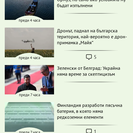
бъдат изпълнени
преди 4 часа
Дронът, паднал на българска
територия, най-вероятно е дрон-
примамка „Майя“
5
преди 4 часа
Зеленски от Белград: Украйна
няма време за скептицизъм
преди 7 часа
Финландия разработи пясъчна
батерия, в която няма
редкоземни елементи
1
преди 7 часа