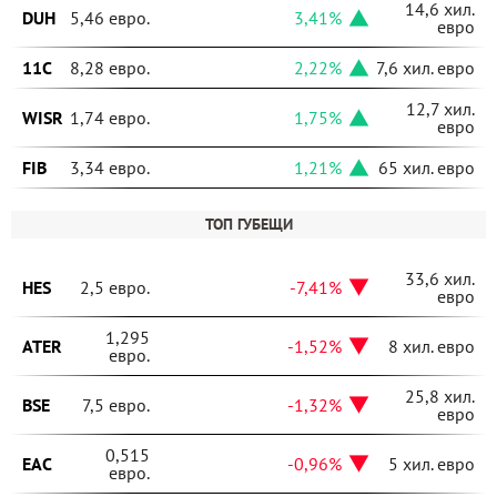
14,6 хил.
DUH
5,46 евро.
3,41%
евро
11C
8,28 евро.
2,22%
7,6 хил. евро
12,7 хил.
WISR
1,74 евро.
1,75%
евро
FIB
3,34 евро.
1,21%
65 хил. евро
ТОП ГУБЕЩИ
33,6 хил.
HES
2,5 евро.
-7,41%
евро
1,295
ATER
-1,52%
8 хил. евро
евро.
25,8 хил.
BSE
7,5 евро.
-1,32%
евро
0,515
EAC
-0,96%
5 хил. евро
евро.