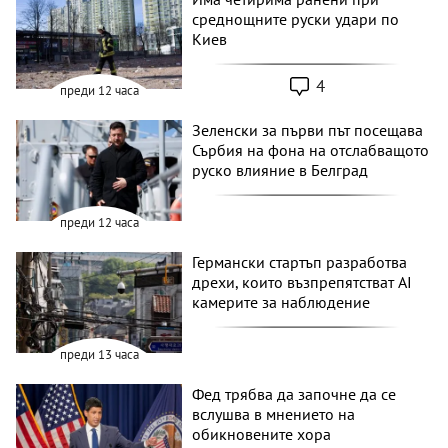
среднощните руски удари по
Киев
4
преди 12 часа
Зеленски за първи път посещава
Сърбия на фона на отслабващото
руско влияние в Белград
преди 12 часа
Германски стартъп разработва
дрехи, които възпрепятстват AI
камерите за наблюдение
преди 13 часа
Фед трябва да започне да се
вслушва в мнението на
обикновените хора