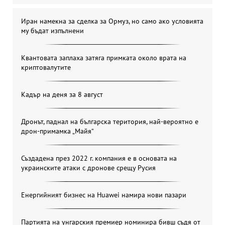
Иран намекна за сделка за Ормуз, но само ако условията
му бъдат изпълнени
Квантовата заплаха затяга примката около врата на
криптовалутите
Кадър на деня за 8 август
Дронът, паднал на българска територия, най-вероятно е
дрон-примамка „Майя“
Създадена през 2022 г. компания е в основата на
украинските атаки с дронове срещу Русия
Енергийният бизнес на Huawei намира нови пазари
Партията на унгарския премиер номинира бивш съдя от