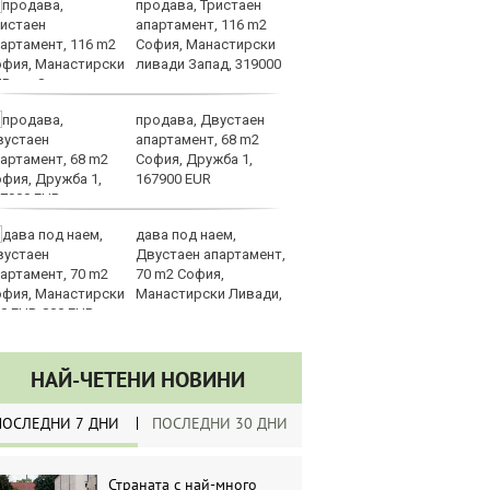
продава, Тристаен
Sh
апартамент, 116 m2
Г
София, Манастирски
ко
ливади Запад, 319000
по
UR
продава, Двустаен
З
апартамент, 68 m2
на
София, Дружба 1,
лу
167900 EUR
дава под наем,
Сл
Двустаен апартамент,
по
70 m2 София,
А
Манастирски Ливади,
ин
0 EUR
долара
НАЙ-ЧЕТЕНИ НОВИНИ
ПОСЛЕДНИ 7 ДНИ
ПОСЛЕДНИ 30 ДНИ
Страната с най-много