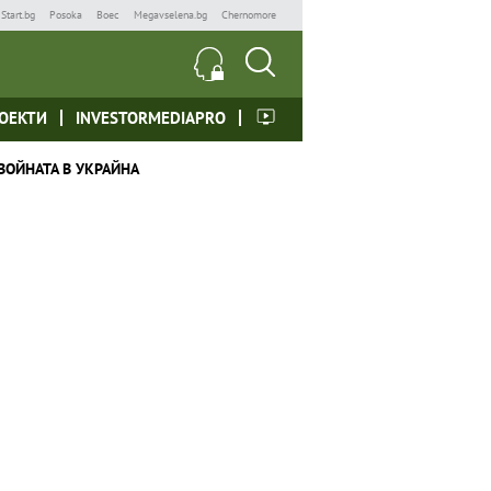
Start.bg
Posoka
Boec
Megavselena.bg
Chernomore
ОЕКТИ
INVESTORMEDIAPRO
ВОЙНАТА В УКРАЙНА