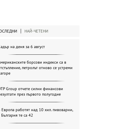
ОСЛЕДНИ
НАЙ-ЧЕТЕНИ
адър на деня за 6 август
мериканските борсови индекси са в
тстъпление, петролът отново се устреми
нагоре
OTP Group отчете силни финансови
езултати през първото полугодие
 Европа работят над 10 хил. пивоварни,
 България те са 42