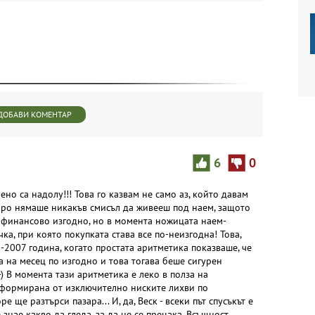
ДОБАВИ КОМЕНТАР
6
0
ено са надолу!!! Това го казвам не само аз, който давам
коро нямаше никакъв смисъл да живееш под наем, защото
о финансово изгодно, но в момента ножицата наем-
чка, при която покупката става все по-неизгодна! Това,
5-2007 година, когато простата аритметика показваше, че
а на месец по изгодно и това тогава беше сигурен
-) В момента тази аритметика е леко в полза на
деформирана от изключително ниските лихви по
 ще разтърси пазара... И, да, Веск - всеки път спусъкът е
знае какво да гледа, за да не се прецака. Всъщност,