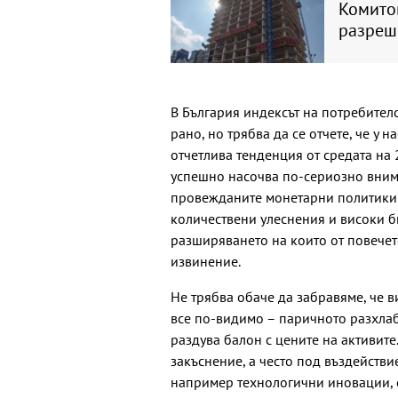
Комитов
разреш
В България индексът на потребител
рано, но трябва да се отчете, че у
отчетлива тенденция от средата на
успешно насочва по-сериозно вним
провежданите монетарни политики н
количествени улеснения и високи 
разширяването на които от повече
извинение.
Не трябва обаче да забравяме, че в
все по-видимо – паричното разхла
раздува балон с цените на активите
закъснение, а често под въздействи
например технологични иновации, с