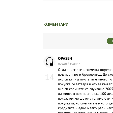
КОМЕНТАРИ
OPASEN
преди 4 години
О, да - наемите в момента определ
14
под наем, но и брокерите... До с
ако си купиш имота ти е много п
покупка се затваря и отива към то
ако си спомняте, се случваше 200
да живееш под наем е със 100 лев
показател, че ще има голямо бум :
покупката, но сметката е много 
кредитите и едно малко рали нагоре
различен, защото иначе масата ще 