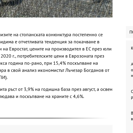
П
лизите на стопанската конюнктура постепенно се
Видима е отчетливата тенденция за покачване в
К
 на Евростат, цените на производител в ЕС през юли
 2020 г., потребителските цени в Еврозоната през
екса година по-рано, при 15,4% поскъпване на
А
ира в свой анализ икономистът Лъчезар Богданов от
о
ПИ).
та ръст от 3,9% на годишна база през август, а освен
людава и поскъпване на храните с 4,6%.
р
В
в