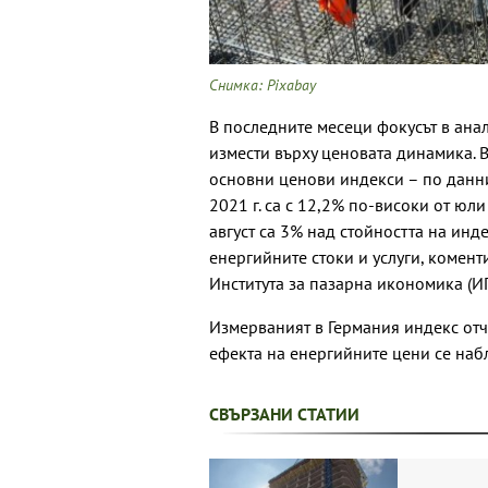
Снимка: Pixabay
В последните месеци фокусът в ана
измести върху ценовата динамика. 
основни ценови индекси – по данни
2021 г. са с 12,2% по-високи от юли
август са 3% над стойността на инд
енергийните стоки и услуги, комент
Института за пазарна икономика (И
Измерваният в Германия индекс отчи
ефекта на енергийните цени се наб
СВЪРЗАНИ СТАТИИ