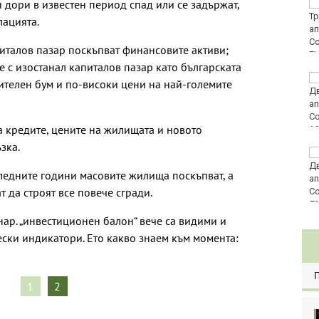
дори в известен период спад или се задържат,
Тъжна вест! Почина
голямо име в
лацията.
медицината
питалов пазар поскъпват финансовите активи;
E
е с изостанал капиталов пазар като българската
Златото стигна до
ителен бум и по-високи цени на най-големите
4295 долара за унция
 кредите, цените на жилищата и новото
зка.
Във Варна наградиха
победителите в
следните години масовите жилища поскъпват, а
Спартакиадата на ВМС
 да строят все повече сгради.
80
 нар. „инвестиционен балон“ вече са видими и
ески индикатори. Ето какво знаем към момента:
1
2