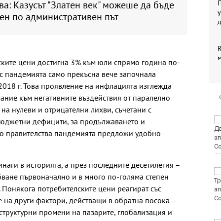
а: Казусът "Златен век" можеше да бъде
П
у
ен по административен път
R
ските цени достигна 3% към юли спрямо година по-
 нас пандемията само прекъсна вече започнала
 2018 г. Това проявление на инфлацията изглежда
ание към негативните въздействия от паралелно
а нулеви и отрицателни лихви, съчетани с
Винисиус Жуниор
бюджетни дефицити, за продължаването и
преподписа с Реал
то правителства пандемията предложи удобно
(Мадрид)
инаги в историята, а през последните десетилетия –
ЦСКА удари с 3:0
бване първоначално и в много по-голяма степен
Макаби като гост
. Понякога потребителските цени реагират със
е на други фактори, действащи в обратна посока –
труктурни промени на пазарите, глобализация и