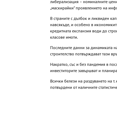
либерализация – номиналните цени 
„маскирайки“ проявлението на инф
В страните с дълбок и ликвиден ка
навсякъде, и особено в икономикит
кредитната експанзия води до стро
класове имоти.
Последните данни за динамиката на
строителство потвърждават тази връ
Накратко, със и без пандемия в по
инвеститорите завършват и планират
Всички белези на раздуването на т.
потвърдени от наличните статистич