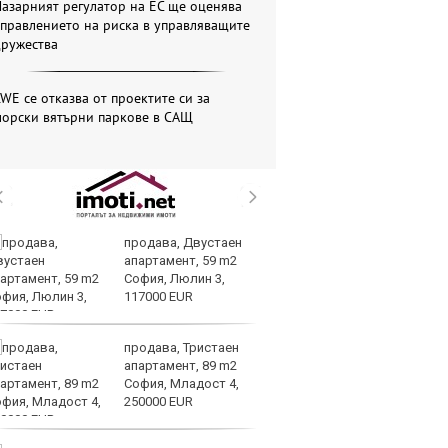
азарният регулатор на ЕС ще оценява
правлението на риска в управляващите
дружества
WE се отказва от проектите си за
морски вятърни паркове в САЩ
продава, Двустаен
Вс
апартамент, 59 m2
Ду
София, Люлин 3,
Съ
117000 EUR
продава, Тристаен
Са
апартамент, 89 m2
м
София, Младост 4,
г
250000 EUR
ху