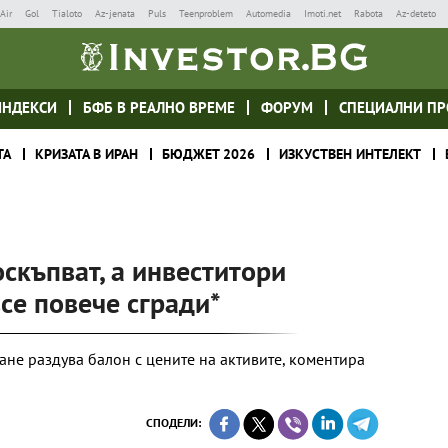
Air
Gol
Tialoto
Az-jenata
Puls
Teenproblem
Automedia
Imoti.net
Rabota
Az-deteto
ИНДЕКСИ
БФБ В РЕАЛНО ВРЕМЕ
ФОРУМ
СПЕЦИАЛНИ ПР
ТА
КРИЗАТА В ИРАН
БЮДЖЕТ 2026
ИЗКУСТВЕН ИНТЕЛЕКТ
скъпват, а инвеститори
все повече сгради*
не раздува балон с цените на активите, коментира
СПОДЕЛИ: