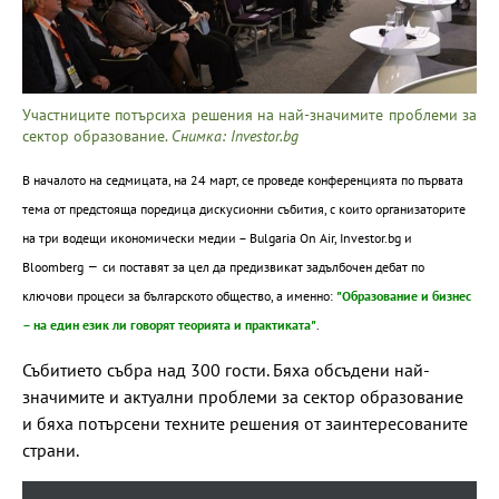
Участниците потърсиха решения на най-значимите проблеми за
сектор образование.
Снимка: Investor.bg
В началото на седмицата, на 24 март, се проведе конференцията по първата
тема от предстояща поредица дискусионни събития, с които организаторите
на три водещи икономически медии – Bulgaria On Air, Investor.bg и
–
Bloomberg
си поставят за цел да предизвикат задълбочен дебат по
ключови процеси за българското общество, а именно:
"Образование и бизнес
– на един език ли говорят теорията и практиката"
.
Събитието събра над 300 гости. Бяха обсъдени най-
значимите и актуални проблеми за сектор образование
и бяха потърсени техните решения от заинтересованите
страни.