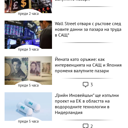
преди 2 часа
Wall Street отваря с ръстове след
новите данни за пазара на труда
в САЩ*
преди 3 часа
Йената като оръжие: как
интервенцията на САЩ и Япония
променя валутните пазари
3
преди 5 часа
„Грийн Иновейшън“ ще изпълни
проект на ЕК в областта на
водородните технологии в
Нидерландия
преди 5 часа
2