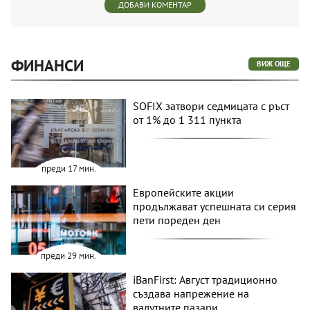
ДОБАВИ КОМЕНТАР
ФИНАНСИ
ВИЖ ОЩЕ
SOFIX затвори седмицата с ръст
от 1% до 1 311 пункта
преди 17 мин.
Европейските акции
продължават успешната си серия
пети пореден ден
преди 29 мин.
iBanFirst: Август традиционно
създава напрежение на
валутните пазари