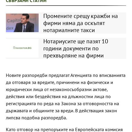
СВЪРЗАНИ СТАТИИ
Промените срещу кражби на
фирми няма да оскъпят
нотариалните такси
Нотариусите ще пазят 10
години документи по
прехвърляне на фирми
Новите разпоредби предлагат Агенцията по вписванията
да отговаря за вредите, причинени на физически и
юридически лица от незаконосъобразни актове,
действия или бездействия на длъжностни лица по
регистрацията по реда на Закона за отговорността на
държавата и общините за вреди. В действащия закон
липсва подобна разпоредба.
Като отговор на препоръките на Европейската комисия