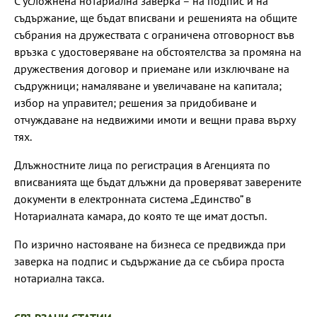
С усложнена нотариална заверка – на подпис и на
съдържание, ще бъдат вписвани и решенията на общите
събрания на дружествата с ограничена отговорност във
връзка с удостоверяване на обстоятелства за промяна на
дружествения договор и приемане или изключване на
съдружници; намаляване и увеличаване на капитала;
избор на управител; решения за придобиване и
отчуждаване на недвижими имоти и вещни права върху
тях.
Длъжностните лица по регистрация в Агенцията по
вписванията ще бъдат длъжни да проверяват заверените
документи в електронната система „Единство” в
Нотариалната камара, до която те ще имат достъп.
По изрично настояване на бизнеса се предвижда при
заверка на подпис и съдържание да се събира проста
нотариална такса.