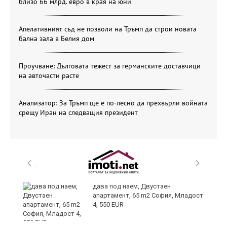
близо 66 млрд. евро в края на юни
Апелативният съд не позволи на Тръмп да строи новата
бална зала в Белия дом
Проучване: Дълговата тежест за германските доставчици
на авточасти расте
Анализатор: За Тръмп ще е по-лесно да прехвърли войната
срещу Иран на следващия президент
и
дава под наем, Двустаен
апартамент, 65 m2 София, Младост
4, 550 EUR