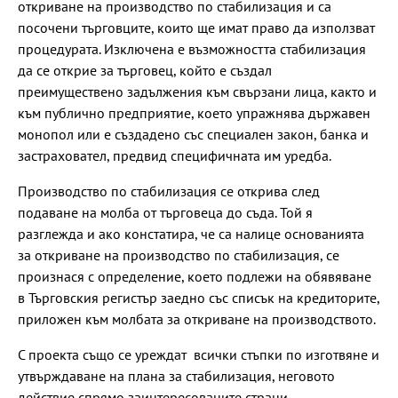
откриване на производство по стабилизация и са
посочени търговците, които ще имат право да използват
процедурата. Изключена е възможността стабилизация
да се открие за търговец, който е създал
преимуществено задължения към свързани лица, както и
към публично предприятие, което упражнява държавен
монопол или е създадено със специален закон, банка и
застраховател, предвид специфичната им уредба.
Производство по стабилизация се открива след
подаване на молба от търговеца до съда. Той я
разглежда и ако констатира, че са налице основанията
за откриване на производство по стабилизация, се
произнася с определение, което подлежи на обявяване
в Търговския регистър заедно със списък на кредиторите,
приложен към молбата за откриване на производството.
С проекта също се уреждат всички стъпки по изготвяне и
утвърждаване на плана за стабилизация, неговото
действие спрямо заинтересованите страни,