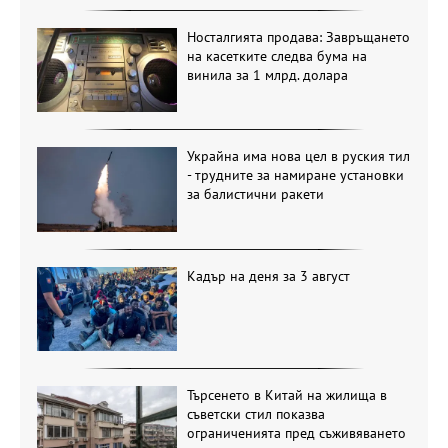
Носталгията продава: Завръщането
на касетките следва бума на
винила за 1 млрд. долара
Украйна има нова цел в руския тил
- трудните за намиране установки
за балистични ракети
Кадър на деня за 3 август
Търсенето в Китай на жилища в
съветски стил показва
ограниченията пред съживяването