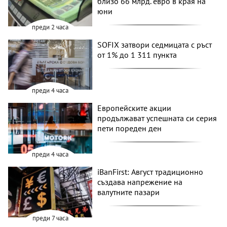
близо 66 млрд. евро в края на
юни
преди 2 часа
SOFIX затвори седмицата с ръст
от 1% до 1 311 пункта
преди 4 часа
Европейските акции
продължават успешната си серия
пети пореден ден
преди 4 часа
iBanFirst: Август традиционно
създава напрежение на
валутните пазари
преди 7 часа