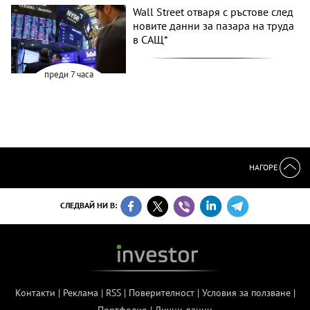
Wall Street отваря с ръстове след
новите данни за пазара на труда
в САЩ*
преди 7 часа
НАГОРЕ
СЛЕДВАЙ НИ В:
Контакти
|
Реклама
|
RSS
|
Поверителност
|
Условия за ползване
|