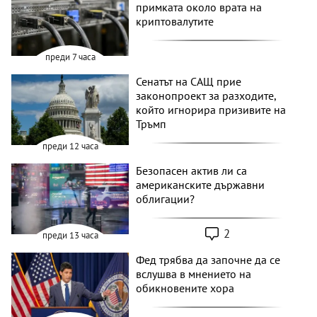
примката около врата на
криптовалутите
преди 7 часа
Сенатът на САЩ прие
законопроект за разходите,
който игнорира призивите на
Тръмп
преди 12 часа
Безопасен актив ли са
американските държавни
облигации?
2
преди 13 часа
Фед трябва да започне да се
вслушва в мнението на
обикновените хора