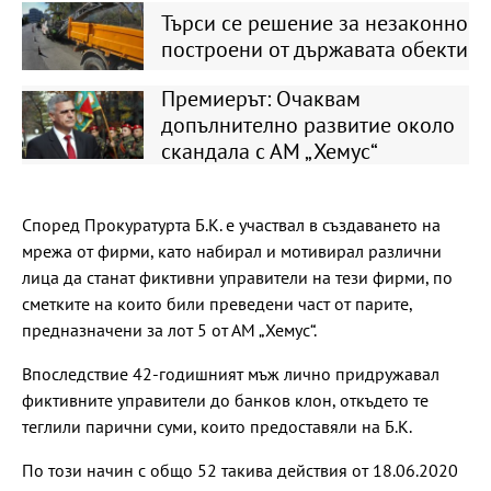
Търси се решение за незаконно
построени от държавата обекти
Премиерът: Очаквам
допълнително развитие около
скандала с АМ „Хемус“
Според Прокуратурта Б.К. е участвал в създаването на
мрежа от фирми, като набирал и мотивирал различни
лица да станат фиктивни управители на тези фирми, по
сметките на които били преведени част от парите,
предназначени за лот 5 от АМ „Хемус“.
Впоследствие 42-годишният мъж лично придружавал
фиктивните управители до банков клон, откъдето те
теглили парични суми, които предоставяли на Б.К.
По този начин с общо 52 такива действия от 18.06.2020