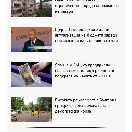
съветски стил показва
ограниченията пред съживяването
на пазара
Щерьо Ножаров: Може да има
актуализация на бюджета заради
неизпълнени капиталови разходи
Япония и САЩ са предприели
първа съвместна интервенция в
подкрепа на йената от 2011 г.
Високата раждаемост в България
прикрива задълбочаващата се
демографска криза