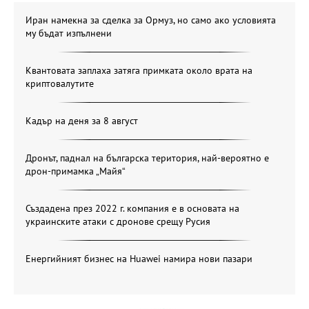
Иран намекна за сделка за Ормуз, но само ако условията
му бъдат изпълнени
Квантовата заплаха затяга примката около врата на
криптовалутите
Кадър на деня за 8 август
Дронът, паднал на българска територия, най-вероятно е
дрон-примамка „Майя“
Създадена през 2022 г. компания е в основата на
украинските атаки с дронове срещу Русия
Енергийният бизнес на Huawei намира нови пазари