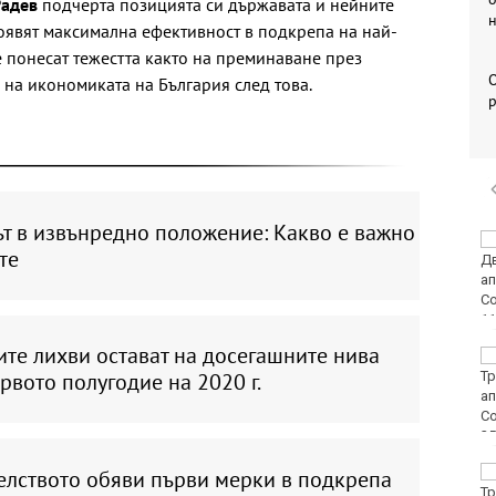
Радев
подчерта позицията си държавата и нейните
оявят максимална ефективност в подкрепа на най-
е понесат тежестта както на преминаване през
о на икономиката на България след това.
р
ът в извънредно положение: Какво е важно
Мачовете по ТВ днес
те
(7 август)
те лихви остават на досегашните нива
Без ток във Варна на 7
август 2026
рвото полугодие на 2020 г.
Започва изплащането
елството обяви първи мерки в подкрепа
на пенсиите