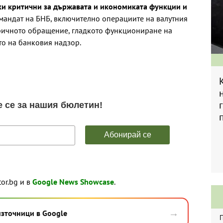
ки критични за държавата и икономиката функции и
 мандат на БНБ, включително операциите на валутния
ричното обращение, гладкото функциониране на
то на банковия надзор.
tor.bg и в
Google News Showcase
.
→
източници в Google