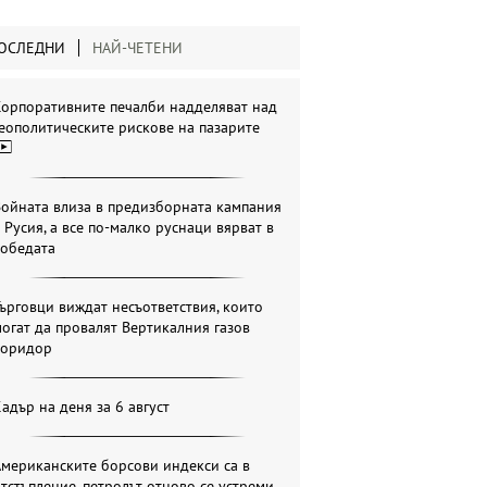
ОСЛЕДНИ
НАЙ-ЧЕТЕНИ
Корпоративните печалби надделяват над
еополитическите рискове на пазарите
ойната влиза в предизборната кампания
 Русия, а все по-малко руснаци вярват в
победата
ърговци виждат несъответствия, които
огат да провалят Вертикалния газов
коридор
адър на деня за 6 август
мериканските борсови индекси са в
тстъпление, петролът отново се устреми