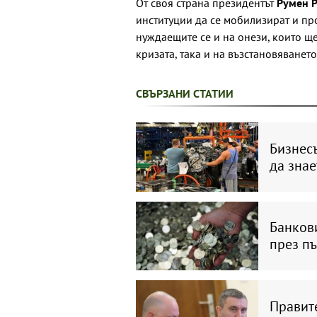
От своя страна президентът
Румен 
институции да се мобилизират и пр
нуждаещите се и на онези, които щ
кризата, така и на възстановяванет
СВЪРЗАНИ СТАТИИ
Бизнес
да знае
Банкови
през пъ
Правит