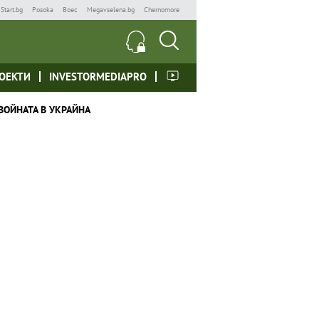
Start.bg
Posoka
Boec
Megavselena.bg
Chernomore
ОЕКТИ
INVESTORMEDIAPRO
ВОЙНАТА В УКРАЙНА