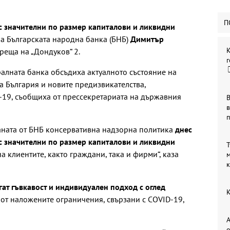
П
с значителни по размер капиталови и ликвидни
на Българската народна банка (БНБ)
Димитър
реща на „Дондуков“ 2.
г
ралната банка обсъдиха актуалното състояние на
а България и новите предизвикателства,
-19, съобщиха от прессекретариата на държавния
В
в
аната от БНБ консервативна надзорна политика
днес
с значителни по размер капиталови и ликвидни
Т
на клиентите, както граждани, така и фирми“, каза
м
ат гъвкавост и индивидуален подход с оглед
К
от наложените ограничения, свързани с COVID-19,
А
о