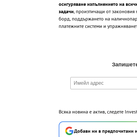
осигуряване изпълнението на всич
задачи
, произтичащи от законовия
борд, поддържането на наличнопа
платежните системи и упражняване
Всяка новина е актив, следете Inves
Добави ни в предпочитани 