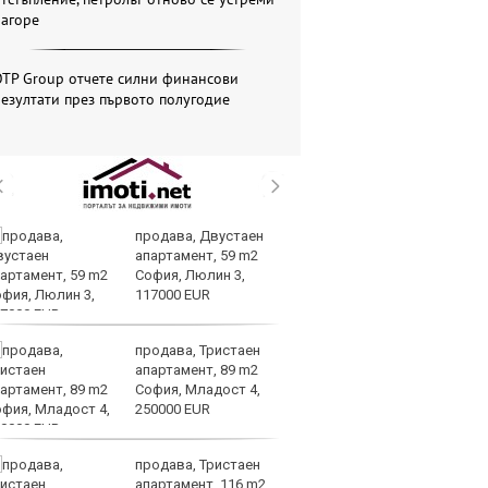
нагоре
OTP Group отчете силни финансови
езултати през първото полугодие
продава, Двустаен
П
апартамент, 59 m2
о
София, Люлин 3,
ин
117000 EUR
е 
Европа
продава, Тристаен
П
апартамент, 89 m2
сл
София, Младост 4,
уд
250000 EUR
О
продава, Тристаен
Др
апартамент, 116 m2
г