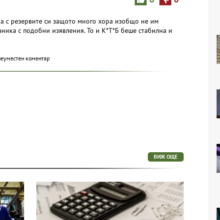
ра с резервите си защото много хора изобщо не им
паника с подобни изявления. То и К*Т*Б беше стабилна и
неуместен коментар
ВИЖ ОЩЕ