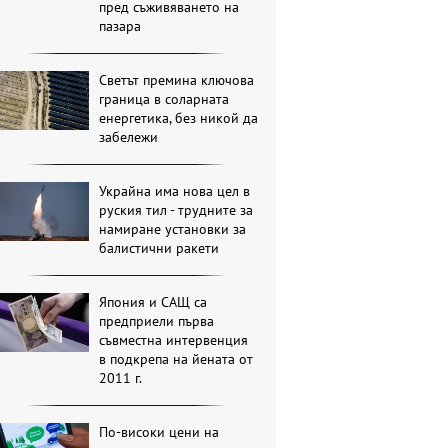
пред съживяването на
пазара
Светът премина ключова
граница в соларната
енергетика, без никой да
забележи
Украйна има нова цел в
руския тил - трудните за
намиране установки за
балистични ракети
Япония и САЩ са
предприели първа
съвместна интервенция
в подкрепа на йената от
2011 г.
По-високи цени на