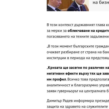
на биз
В този контекст държавният глава 
за мерки за
облекчаване на кредит
погасяването на техните задължени
„В този момент българските граждан
очакват разбиране от страна на бан
институции в периода на предстоящ
„
Кризата ще засегне по различен н
негативни ефекти върху тях ще зав
им профил
. Всичко това предполага
аналитичност и благоразумно управ
заяви гуверньорът на централната б
Димитър Радев информира президент
защита на здравето на служителите