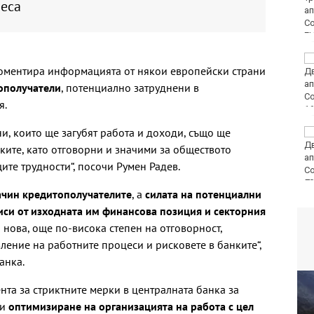
неса
E
Времето във Варна на
коментира информацията от някои европейски страни
7 август 2026
ополучатели
, потенциално затруднени в
я.
и, които ще загубят работа и доходи, също ще
Времето във Варна на
7 август 2026
ките, като отговорни и значими за обществото
ите трудности“, посочи Румен Радев.
80
ачин кредитополучателите
, а
силата на потенциални
иси от изходната им финансова позиция и секторния
 нова, още по-висока степен на отговорност,
ление на работните процеси и рисковете в банките“,
анка.
а за стриктните мерки в централната банка за
 и
оптимизиране на организацията на работа с цел