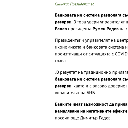
Снимка: Президенство
Банковата ни система разполага съ
резерви.
В това увери управителят 
Радев
президента
Румен Радев
на с
Президентът и управителят на цент
икономиката и банковата система н
произтичащи от ситуацията с COVID
глава.
„В резултат на традиционно прилаг
банковата ни система разполага съ
резерви
, както и с високо доверие 
управителят на БНБ.
Банките имат възможност да прилаг
намаляване на негативните ефекти
посочи още Димитър Радев.