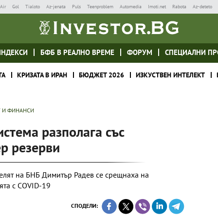
Air
Gol
Tialoto
Az-jenata
Puls
Teenproblem
Automedia
Imoti.net
Rabota
Az-deteto
ИНДЕКСИ
БФБ В РЕАЛНО ВРЕМЕ
ФОРУМ
СПЕЦИАЛНИ ПР
ТА
КРИЗАТА В ИРАН
БЮДЖЕТ 2026
ИЗКУСТВЕН ИНТЕЛЕКТ
 И ФИНАНСИ
истема разполага със
ер резерви
елят на БНБ Димитър Радев се срещнаха на
ията с COVID-19
СПОДЕЛИ: