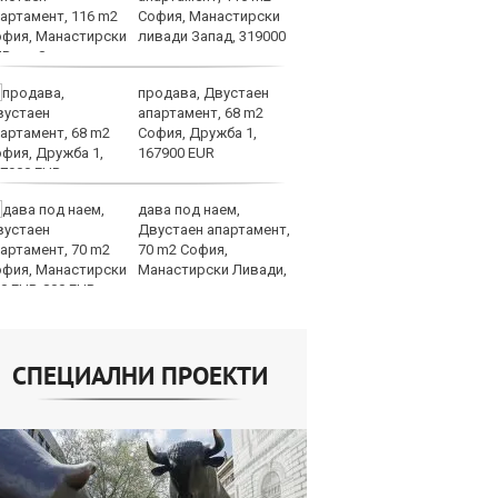
София, Манастирски
бе
ливади Запад, 319000
за
UR
продава, Двустаен
Ea
апартамент, 68 m2
пр
София, Дружба 1,
мл
167900 EUR
ам
Global
дава под наем,
Me
Двустаен апартамент,
пл
70 m2 София,
за
Манастирски Ливади,
на
0 EUR
СПЕЦИАЛНИ ПРОЕКТИ