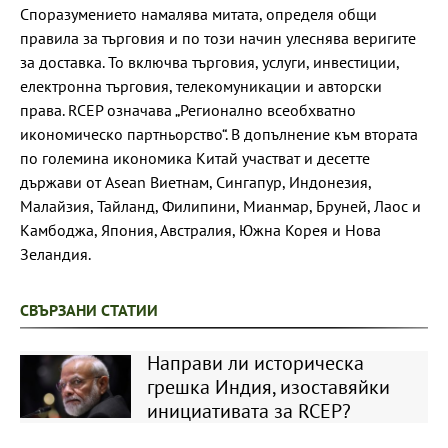
Споразумението намалява митата, определя общи
правила за търговия и по този начин улеснява веригите
за доставка. То включва търговия, услуги, инвестиции,
електронна търговия, телекомуникации и авторски
права. RCEP означава „Регионално всеобхватно
икономическо партньорство“. В допълнение към втората
по големина икономика Китай участват и десетте
държави от Asean Виетнам, Сингапур, Индонезия,
Малайзия, Тайланд, Филипини, Мианмар, Бруней, Лаос и
Камбоджа, Япония, Австралия, Южна Корея и Нова
Зеландия.
СВЪРЗАНИ СТАТИИ
Направи ли историческа
грешка Индия, изоставяйки
инициативата за RCEP?