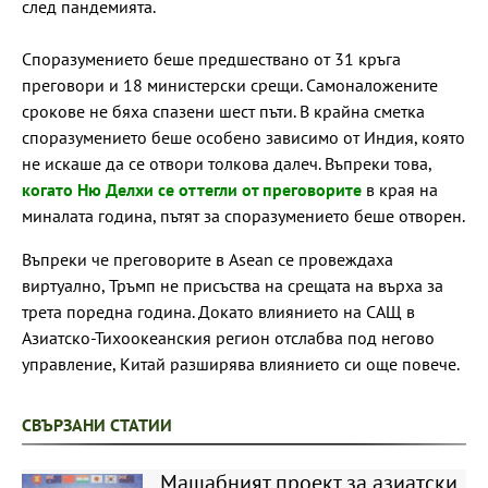
след пандемията.
Споразумението беше предшествано от 31 кръга
преговори и 18 министерски срещи. Самоналожените
срокове не бяха спазени шест пъти. В крайна сметка
споразумението беше особено зависимо от Индия, която
не искаше да се отвори толкова далеч. Въпреки това,
когато Ню Делхи се оттегли от преговорите
в края на
миналата година, пътят за споразумението беше отворен.
Въпреки че преговорите в Asean се провеждаха
виртуално, Тръмп не присъства на срещата на върха за
трета поредна година. Докато влиянието на САЩ в
Азиатско-Тихоокеанския регион отслабва под негово
управление, Китай разширява влиянието си още повече.
СВЪРЗАНИ СТАТИИ
Мащабният проект за азиатски