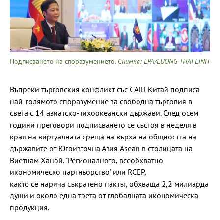
Подписването на споразумението.
Снимка: EPA/LUONG THAI LINH
Въпреки търговския конфликт със САЩ Китай подписа
най-голямото споразумение за свободна търговия в
света с 14 азиатско-тихоокеански държави. След осем
години преговори подписването се състоя в неделя в
края на виртуалната среща на върха на общността на
държавите от Югоизточна Азия Asean в столицата на
Виетнам Ханой. "Регионалното, всеобхватно
икономическо партньорство" или RCEP,
както се нарича съкратено пактът, обхваща 2,2 милиарда
души и около една трета от глобалната икономическа
продукция.