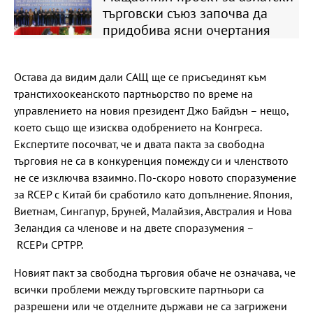
търговски съюз започва да
придобива ясни очертания
Остава да видим дали САЩ ще се присъединят към
транстихоокеанското партньорство по време на
управлението на новия президент Джо Байдън – нещо,
което също ще изисква одобрението на Конгреса.
Експертите посочват, че и двата пакта за свободна
търговия не са в конкуренция помежду си и членството
не се изключва взаимно. По-скоро новото споразумение
за RCEP с Китай би сработило като допълнение. Япония,
Виетнам, Сингапур, Бруней, Малайзия, Австралия и Нова
Зеландия са членове и на двете споразумения –
RCEPи CPTPP.
Новият пакт за свободна търговия обаче не означава, че
всички проблеми между търговските партньори са
разрешени или че отделните държави не са загрижени