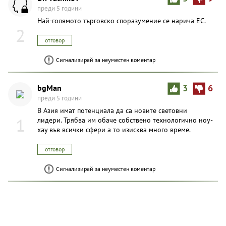
преди 5 години
Най-голямото търговско споразумение се нарича ЕС.
2
отговор
Сигнализирай за неуместен коментар
bgMan
3
6
преди 5 години
В Азия имат потенциала да са новите световни
1
лидери. Трябва им обаче собствено технологично ноу-
хау във всички сфери а то изисква много време.
отговор
Сигнализирай за неуместен коментар