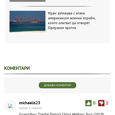
Иран заплашва с атаки
американски военни кораби,
които опитват да отворят
Ормузкия проток
КОМЕНТАРИ
ДОБАВИ КОМЕНТАР
michaelis23
0
1
преди 5 години
Guangzhou Tianhe District China Walking Tour (2019)