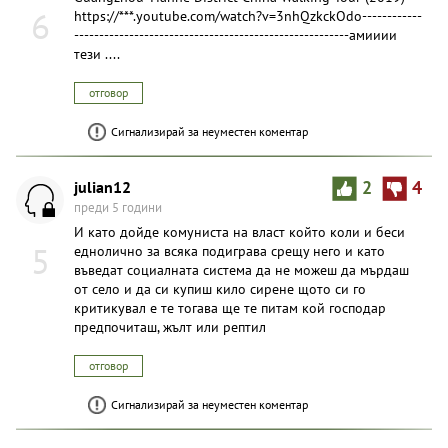
6
https://***.youtube.com/watch?v=3nhQzkckOdo------------
-------------------------------------------------------амииии
тези ....
отговор
Сигнализирай за неуместен коментар
julian12
2
4
преди 5 години
И като дойде комуниста на власт който коли и беси
5
еднолично за всяка подиграва срещу него и като
въведат социалната система да не можеш да мърдаш
от село и да си купиш кило сирене щото си го
критикувал е те тогава ще те питам кой господар
предпочиташ, жълт или рептил
отговор
Сигнализирай за неуместен коментар