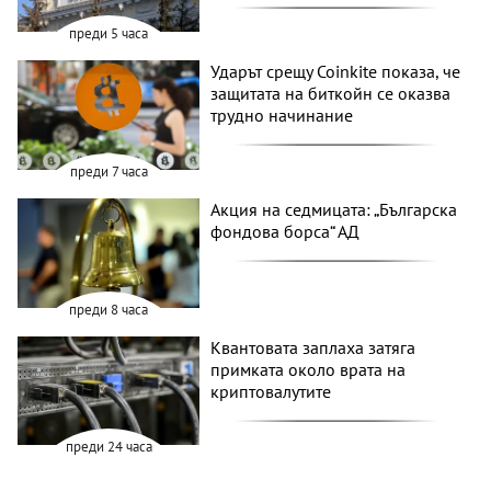
преди 5 часа
Ударът срещу Coinkite показа, че
защитата на биткойн се оказва
трудно начинание
преди 7 часа
Акция на седмицата: „Българска
фондова борса“ АД
преди 8 часа
Квантовата заплаха затяга
примката около врата на
криптовалутите
преди 24 часа