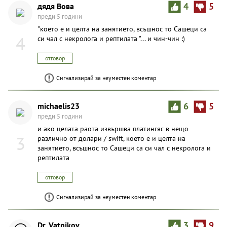
дядя Вова
4
5
преди 5 години
"което е и целта на занятието, всъшнос то Сашеци са
4
си чал с некролога и рептилата "... и чин-чин :)
отговор
Сигнализирай за неуместен коментар
michaelis23
6
5
преди 5 години
и ако целата раота извършва платингяс в нещо
3
различно от долари / swift, което е и целта на
занятието, всъшнос то Сашеци са си чал с некролога и
рептилата
отговор
Сигнализирай за неуместен коментар
Dr. Vatnikov
3
9