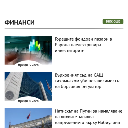
ФИНАНСИ
ВИЖ ОЩЕ
Горещите фондови пазари в
Европа наелектризират
инвеститорите
преди 3 часа
Върховният съд на САЩ
тихомълком уби независимостта
на борсовия регулатор
преди 4 часа
Натискът на Путин за намаляване
на лихвите засилва
напрежението върху Набиулина