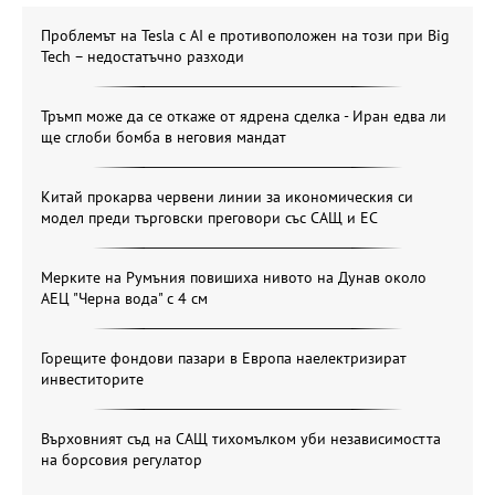
Проблемът на Tesla с AI е противоположен на този при Big
Tech – недостатъчно разходи
Тръмп може да се откаже от ядрена сделка - Иран едва ли
ще сглоби бомба в неговия мандат
Китай прокарва червени линии за икономическия си
модел преди търговски преговори със САЩ и ЕС
Мерките на Румъния повишиха нивото на Дунав около
АЕЦ "Черна вода" с 4 см
Горещите фондови пазари в Европа наелектризират
инвеститорите
Върховният съд на САЩ тихомълком уби независимостта
на борсовия регулатор