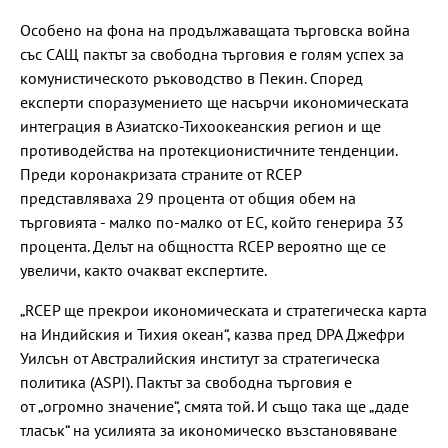
Особено на фона на продължаващата търговска война
със САЩ пактът за свободна търговия е голям успех за
комунистическото ръководство в Пекин. Според
експерти споразумението ще насърчи икономическата
интеграция в Азиатско-Тихоокеанския регион и ще
противодейства на протекционистичните тенденции.
Преди коронакризата страните от RCEP
представляваха 29 процента от общия обем на
търговията - малко по-малко от ЕС, който генерира 33
процента. Делът на общността RCEP вероятно ще се
увеличи, както очакват експертите.
„RCEP ще прекрои икономическата и стратегическа карта
на Индийския и Тихия океан“, казва пред DPA Джефри
Уилсън от Австралийския институт за стратегическа
политика (ASPI). Пактът за свободна търговия е
от „огромно значение“, смята той. И също така ще „даде
тласък“ на усилията за икономическо възстановяване