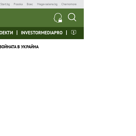
Start.bg
Posoka
Boec
Megavselena.bg
Chernomore
ОЕКТИ
INVESTORMEDIAPRO
ВОЙНАТА В УКРАЙНА