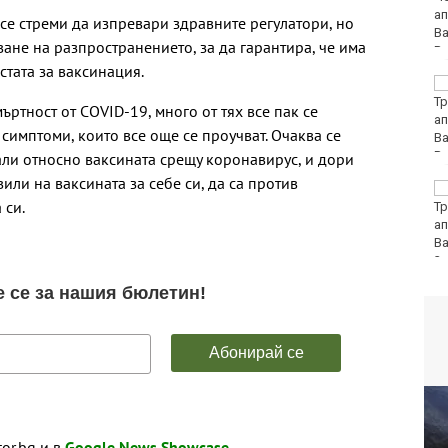
или наркотици
 се стреми да изпревари здравните регулатори, но
ване на разпространението, за да гарантира, че има
стата за ваксинация.
Хаджирусев смени
Черно море Тича с
ъртност от COVID-19, много от тях все пак се
Локо (Пд)
симптоми, които все още се проучват. Очаква се
бали относно ваксината срещу коронавирус, и дори
или на ваксината за себе си, да са против
"Ние, потребителите":
 си.
Всеки има право сам
да избере кои плажни
принадлежности да
наеме
tor.bg и в
Google News Showcase
.