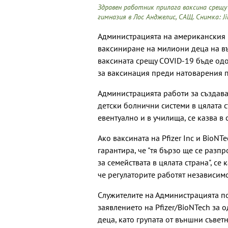
Здравен работник прилага ваксина срещу 
гимназия в Лос Анджелис, САЩ. Снимка: Ji
Администрацията на американския 
ваксиниране на милиони деца на въз
ваксината срещу COVID-19 бъде одо
за ваксинация преди натоварения п
Администрацията работи за създава
детски болнични системи в цялата с
евентуално и в училища, се казва в
Ако ваксината на Pfizer Inc и BioN
гарантира, че "тя бързо ще се раз
за семействата в цялата страна", се 
че регулаторите работят независим
Служителите на Администрацията по
заявлението на Pfizer/BioNTech за 
деца, като групата от външни съвет