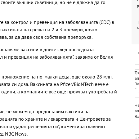
 своите външни съветници, но не е длъжна да го
е за контрол и превенция на заболяванията (CDC) в
Т
Ч
ваксината на среща на 2 и 3 ноември, която
ва, за да даде своя собствена препоръка.
оставяме ваксини в дните след последната
л и превенция на заболяванията", заявиха от Белия
Нови 45 курсанти бяха
посрещнати във
 приложение на по-малки деца, още около 28 млн.
Военноморското
ата си доза. Ваксината на Pfizer/BioNTech вече е
училище във Варна
 години, а компаниите все още проучват употребата й
Няма дълбоки кратери
на мястото, на което
аме, че можем да предоставим ваксини на
се взриви дрон у нас
рацията по храните и лекарствата и Центровете за
ята издадат решенията си", коментира главният
Хванаха за ден 31
ед NBC News.
шофьори с алкохол