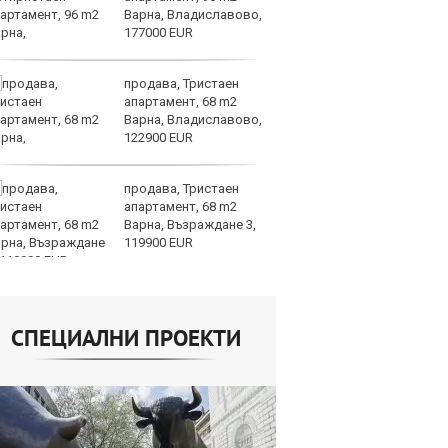
Варна, Владиславово,
ск
177000 EUR
продава, Тристаен
Др
апартамент, 68 m2
д
Варна, Владиславово,
г
122900 EUR
Б
продава, Тристаен
По
апартамент, 68 m2
ка
Варна, Възраждане 3,
п
119900 EUR
п
облигации
СПЕЦИАЛНИ ПРОЕКТИ