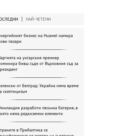
ОСЛЕДНИ
НАЙ-ЧЕТЕНИ
Енергийният бизнес на Huawei намира
нови пазари
артията на унгарския премиер
оминира бивш съдя от Върховния съд за
президент
еленски от Белград: Украйна няма време
а скептицизъм
инландия разработи пясъчна батерия, в
която няма редкоземни елементи
траните в Прибалтика се
рансформират от жертви на съветския