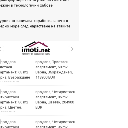
режим в технологични хъбове
урция ограничава корабоплаването в
ерно море след нарастване на атаките
продава, Тристаен
И
апартамент, 68 m2
ин
Варна, Възраждане 3,
с 
118900 EUR
те
продава, Четиристаен
Ту
апартамент, 86 m2
дв
Варна, Цветен, 204900
къ
EUR
в
продава, Четиристаен
За
апартамент, 96 m2
мо