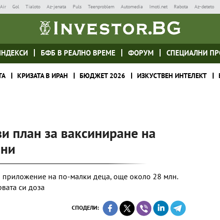
Air
Gol
Tialoto
Az-jenata
Puls
Teenproblem
Automedia
Imoti.net
Rabota
Az-deteto
ИНДЕКСИ
БФБ В РЕАЛНО ВРЕМЕ
ФОРУМ
СПЕЦИАЛНИ ПР
ТА
КРИЗАТА В ИРАН
БЮДЖЕТ 2026
ИЗКУСТВЕН ИНТЕЛЕКТ
и план за ваксиниране на
ини
 приложение на по-малки деца, още около 28 млн.
рвата си доза
СПОДЕЛИ: