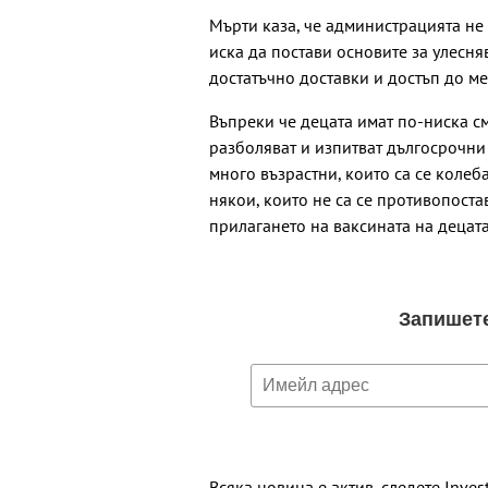
Мърти каза, че администрацията не
иска да постави основите за улесня
достатъчно доставки и достъп до ме
Въпреки че децата имат по-ниска см
разболяват и изпитват дългосрочни 
много възрастни, които са се коле
някои, които не са се противопостав
прилагането на ваксината на децата
Всяка новина е актив, следете Inves