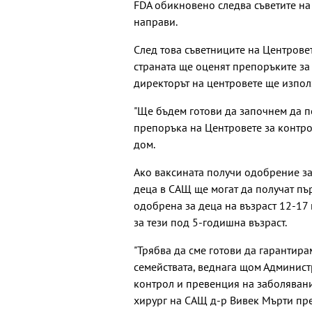
FDA обикновено следва съветите на
направи.
След това съветниците на Центровет
страната ще оценят препоръките за 
директорът на центровете ще използ
"Ще бъдем готови да започнем да п
препоръка на Центровете за контро
дом.
Ако ваксината получи одобрение за
деца в САЩ ще могат да получат първ
одобрена за деца на възраст 12-17
за тези под 5-годишна възраст.
"Трябва да сме готови да гарантир
семействата, веднага щом Админист
контрол и превенция на заболявани
хирург на САЩ д-р Вивек Мърти пр