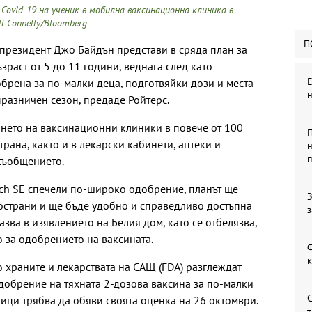
Covid-19 на ученик в мобилна ваксинационна клиника в
ll Connelly/Bloomberg
П
президент Джо Байдън представи в сряда план за
раст от 5 до 11 години, веднага след като
брена за по-малки деца, подготвяйки дози и места
разничен сезон, предаде Ройтерс.
нето на ваксинационни клиники в повече от 100
П
трана, както и в лекарски кабинети, аптеки и
н
 съобщението.
Tech SE спечели по-широко одобрение, планът ще
З
пространи и ще бъде удобно и справедливо достъпна
з
казва в изявлението на Белия дом, като се отбелязва,
о за одобрението на ваксината.
Ф
 храните и лекарствата на САЩ (FDA) разглеждат
одобрение на тяхната 2-дозова ваксина за по-малки
С
ници трябва да обяви своята оценка на 26 октомври.
т