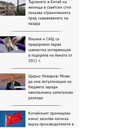
Търсенето в Китай на
жилища в съветски стил
показва ограниченията
пред съживяването на
пазара
Япония и САЩ са
предприели първа
съвместна интервенция
в подкрепа на йената от
2011 г.
Щерьо Ножаров: Може
да има актуализация на
бюджета заради
неизпълнени капиталови
разходи
Китайският промишлен
износ засилва натиска
върху производителите в