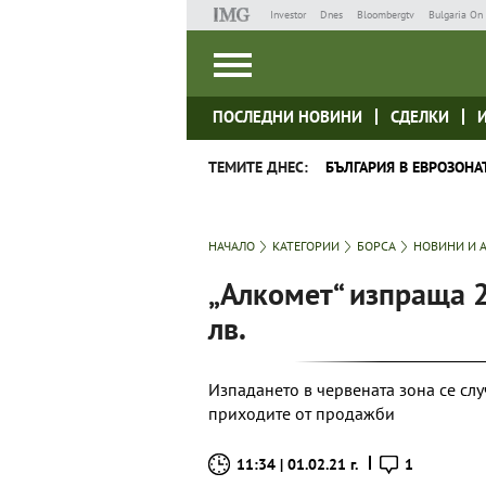
Investor
Dnes
Bloombergtv
Bulgaria On 
ПОСЛЕДНИ НОВИНИ
СДЕЛКИ
ТЕМИТЕ ДНЕС:
БЪЛГАРИЯ В ЕВРОЗОНА
НАЧАЛО
КАТЕГОРИИ
БОРСА
НОВИНИ И 
„Алкомет“ изпраща 20
лв.
Изпадането в червената зона се сл
приходите от продажби
11:34 | 01.02.21 г.
1