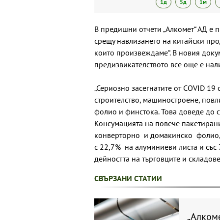
1д
5д
1м
В предишни отчети „Алкомет“ АД е п
срещу навлизането на китайски прод
които произвеждаме“. В новия докум
предизвикателството все още е нал
„Сериозно засегнатите от COVID 19
строителство, машиностроене, пов
фолио и финстока. Това доведе до сп
Консумацията на повече пакетиран
конверторно и домакинско фолио, 
с 22,7% на алуминиеви листа и със 
дейността на търговците и складовет
СВЪРЗАНИ СТАТИИ
„Алкоме