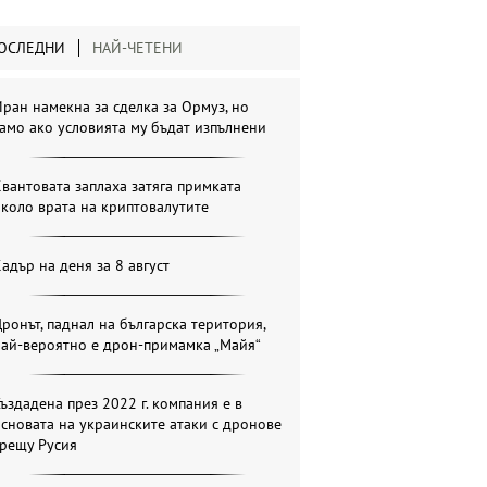
ОСЛЕДНИ
НАЙ-ЧЕТЕНИ
ран намекна за сделка за Ормуз, но
амо ако условията му бъдат изпълнени
вантовата заплаха затяга примката
коло врата на криптовалутите
адър на деня за 8 август
ронът, паднал на българска територия,
най-вероятно е дрон-примамка „Майя“
ъздадена през 2022 г. компания е в
сновата на украинските атаки с дронове
срещу Русия