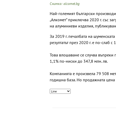
Снимка: alcomet.bg
Най-големият български производи
„Алкомет“ приключва 2020 г. със заг
на алуминиеви изделия, публикуван
За 2019 г. печалбата на шуменската 
резултатът през 2020 г. е по-слаб с 1
Това влошаване се случва въпреки п
1,1% по-ниски до 347,8 млн. лв.
Компанията е произвела 79 508 мет
годишна база. Но продажната цена 