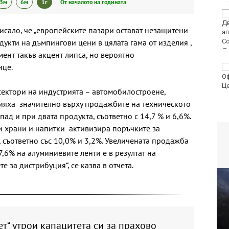
3м
6м
1г
От началото на годината
Турция ограничава
достъпа на част от
исало, че „европейските пазари остават незащитени
търговските кораби
укти на дъмпингови цени в цялата гама от изделия ,
до Черно море
ент такъв акцент липса, но вероятно
ице.
От 9 август цените на
финансовите услуги
остават само в евро
 сектори на индустрията – автомобилостроене,
лияха значително върху продажбите на техническото
ад и при двата продукта, съответно с 14,7 % и 6,6%.
и храни и напитки активизира поръчките за
съответно със 10,0% и 3,2%. Увеличената продажба
7,6% на алуминиевите ленти е в резултат на
е за дистрибуция“, се казва в отчета.
т“ утрои капацитета си за прахово