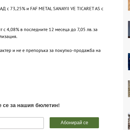
 АД с 73,25% и FAF METAL SANAYII VE TICARET AS с
 с 4,08% в последните 12 месеца до 7,05 лв. за
ализация.
актер и не е препоръка за покупко-продажба на