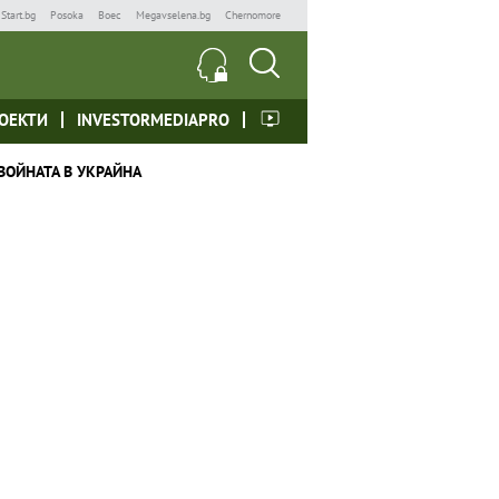
Start.bg
Posoka
Boec
Megavselena.bg
Chernomore
ОЕКТИ
INVESTORMEDIAPRO
ВОЙНАТА В УКРАЙНА