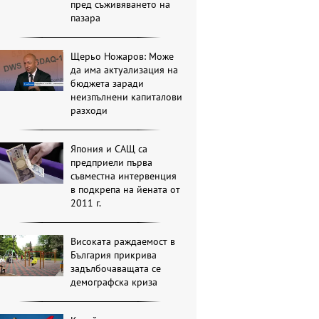
пред съживяването на
пазара
Щерьо Ножаров: Може
да има актуализация на
бюджета заради
неизпълнени капиталови
разходи
Япония и САЩ са
предприели първа
съвместна интервенция
в подкрепа на йената от
2011 г.
Високата раждаемост в
България прикрива
задълбочаващата се
демографска криза