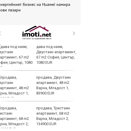
Енергийният бизнес на Huawei намира
нови пазари
дава под наем,
Ис
Двустаен апартамент,
па
67 m2 София, Център,
о
1080 EUR
продава, Двустаен
В
апартамент, 48 m2
ик
Варна, Младост 1,
но
83900 EUR
продава, Тристаен
Тр
апартамент, 68 m2
зл
Варна, Младост 2,
в
134900 EUR
е