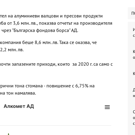
П
тел на алуминиеви валцови и пресови продукти
уба от 3,6 млн. лв., показва отчетът на производителя
И
 чрез "Българска фондова борса" АД.
с
компания беше 8,6 млн. лв. Така се оказва, че
2,2 млн. лв.
К
о
очти запазените приходи, които за 2020 г. са само с
К
рични тона стомана - повишение с 6,75% на
Д
на тон намалява.
Алкомет АД
С
о