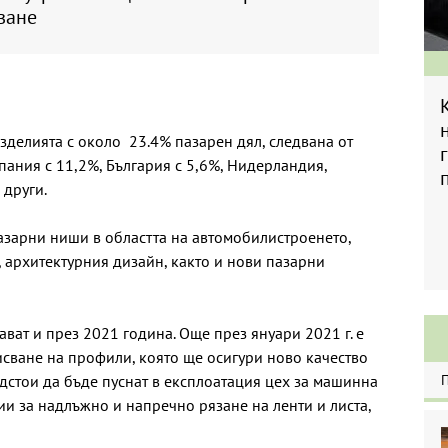
ване
зделията с около 23.4% пазарен дял, следвана от
пания с 11,2%, България с 5,6%, Нидерландия,
 други.
пазарни ниши в областта на автомобилистроенето,
 архитектурния дизайн, както и нови пазарни
ат и през 2021 година. Още през януари 2021 г. е
сване на профили, която ще осигури ново качество
дстои да бъде пуснат в експлоатация цех за машинна
ии за надлъжно и напречно рязане на ленти и листа,