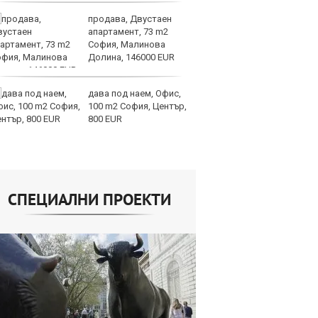
продава, Двустаен
И
апартамент, 73 m2
ин
София, Малинова
с 
Долина, 146000 EUR
те
дава под наем, Офис,
Ту
100 m2 София, Център,
дв
800 EUR
къ
в
СПЕЦИАЛНИ ПРОЕКТИ