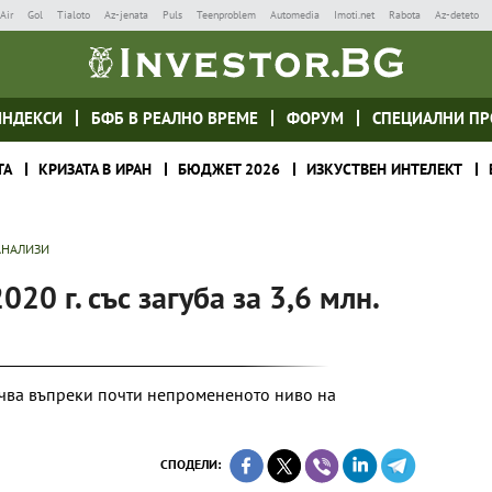
Air
Gol
Tialoto
Az-jenata
Puls
Teenproblem
Automedia
Imoti.net
Rabota
Az-deteto
ИНДЕКСИ
БФБ В РЕАЛНО ВРЕМЕ
ФОРУМ
СПЕЦИАЛНИ ПР
ТА
КРИЗАТА В ИРАН
БЮДЖЕТ 2026
ИЗКУСТВЕН ИНТЕЛЕКТ
АНАЛИЗИ
20 г. със загуба за 3,6 млн.
учва въпреки почти непромененото ниво на
СПОДЕЛИ: