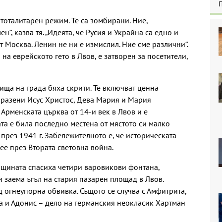
 тоталитарен режим. Те са зомбирани. Ние,
“, казва тя. „Идеята, че Русия и Украйна са едно и
т Москва. Ленин не ни е измислил. Ние сме различни“.
на еврейското гето в Лвов, е затворен за посетители,
ища на града бяха скрити. Те включват ценна
образени Исус Христос, Дева Мария и Мария
 Арменската църква от 14-и век в Лвов и е
та е била последно местена от мястото си малко
през 1941 г. Забележителното е, че историческата
ее през Втората световна война.
щината спасиха четири варовикови фонтана,
и заема ъгъл на стария пазарен площад в Лвов.
д огнеупорна обвивка. Същото се случва с Амфитрита,
на и Адонис – дело на германския неокласик Хартман