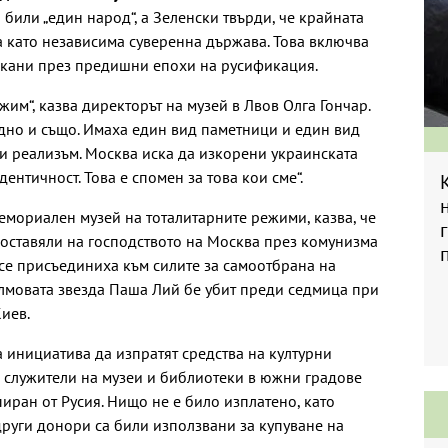
 били „един народ“, а Зеленски твърди, че крайната
на като независима суверенна държава. Това включва
искани през предишни епохи на русификация.
жим“, казва директорът на музей в Лвов Олга Гончар.
едно и също. Имаха един вид паметници и един вид
ки реализъм. Москва иска да изкорени украинската
дентичност. Това е спомен за това кои сме“.
емориален музей на тоталитарните режими, казва, че
поставяли на господството на Москва през комунизма
 се присъединиха към силите за самоотбрана на
илмовата звезда Паша Лий бе убит преди седмица при
иев.
 инициатива да изпратят средства на културни
а служители на музеи и библиотеки в южни градове
пиран от Русия. Нищо не е било изплатено, като
други донори са били използвани за купуване на