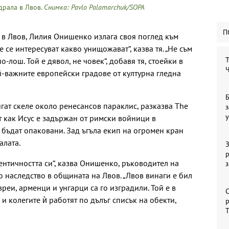
драла в Лвов.
Снимка: Pavlo Palamarchuk/SOPA
П
 в Лвов, Лилия Онишенко излага своя поглед към
е се интересуват какво унищожават“, казва тя. „Не съм
Т
о-лош. Той е дявол, не човек“, добавя тя, стоейки в
Ч
й-важните европейски градове от културна гледна
Б
гат скеле около ренесансов параклис, разказва
The
з
у
т как Исус е задържан от римски войници в
 бъдат опаковани. Зад ъгъла екип на огромен кран
алата.
З
р
дентичността си“, казва Онишенко, ръководител на
 наследство в общината на Лвов. „Лвов винаги е бил
вреи, арменци и унгарци са го изградили. Той е в
С
 и колегите ѝ работят по дълъг списък на обекти,
р