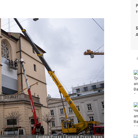
Р
т
Б
Министърът на
отбраната: Усилихме
наблюденията върху
въздушното
пространство, както и охраната
Камион спука гума в
движение и едва не
премаза кола
Петима от обвинените