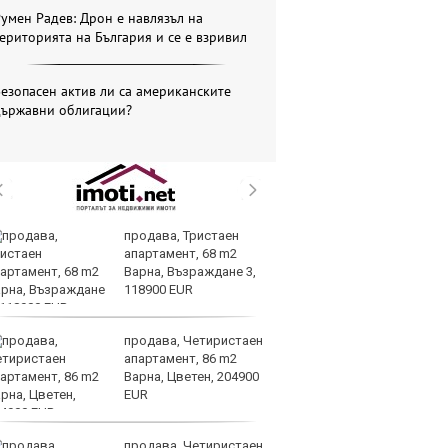
умен Радев: Дрон е навлязъл на
ериторията на България и се е взривил
езопасен актив ли са американските
държавни облигации?
продава, Тристаен
Др
апартамент, 68 m2
д
Варна, Възраждане 3,
г
118900 EUR
Б
продава, Четиристаен
По
апартамент, 86 m2
ка
Варна, Цветен, 204900
п
EUR
п
облигации
продава, Четиристаен
Ю