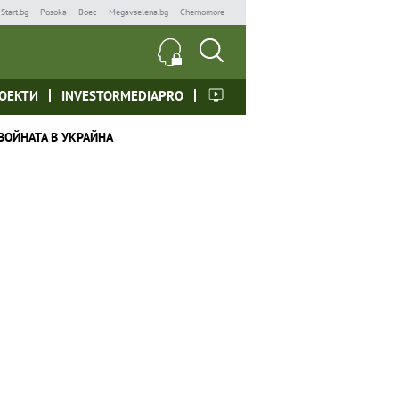
Start.bg
Posoka
Boec
Megavselena.bg
Chernomore
ОЕКТИ
INVESTORMEDIAPRO
ВОЙНАТА В УКРАЙНА