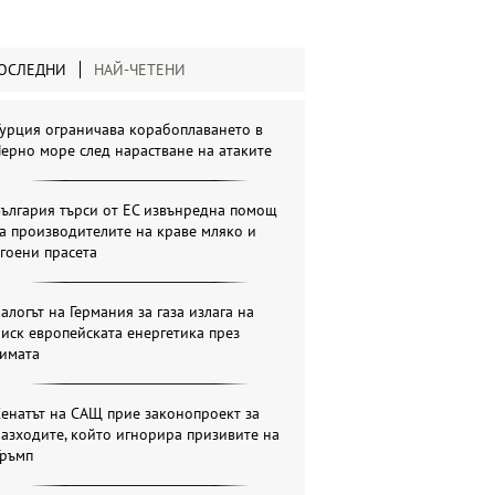
ОСЛЕДНИ
НАЙ-ЧЕТЕНИ
урция ограничава корабоплаването в
ерно море след нарастване на атаките
ългария търси от ЕС извънредна помощ
а производителите на краве мляко и
гоени прасета
алогът на Германия за газа излага на
иск европейската енергетика през
зимата
енатът на САЩ прие законопроект за
азходите, който игнорира призивите на
Тръмп