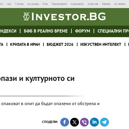
Air
Gol
Tialoto
Az-jenata
Puls
Teenproblem
Automedia
Imoti.net
Rabota
Az-deteto
ИНДЕКСИ
БФБ В РЕАЛНО ВРЕМЕ
ФОРУМ
СПЕЦИАЛНИ ПР
ТА
КРИЗАТА В ИРАН
БЮДЖЕТ 2026
ИЗКУСТВЕН ИНТЕЛЕКТ
опази и културното си
е опаковат в опит да бъдат опазени от обстрела и
СПОДЕЛИ: