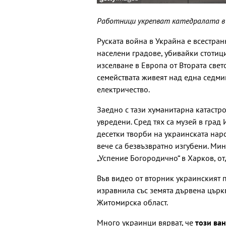
Работници укрепват катедралата в Лв
Руската война в Украйна е всестран
населени градове, убивайки стотици
изселване в Европа от Втората све
семействата живеят над една седми
електричество.
Заедно с тази хуманитарна катастр
увредени. Сред тях са музей в град
десетки творби на украинската нар
вече са безвъзвратно изгубени. Ми
„Успение Богородично“ в Харков, от
Във видео от вторник украинският 
изравнила със земята дървена църкв
Житомирска област.
Много украинци вярват, че
този ва