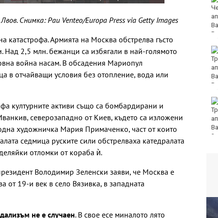
за фентанила остават
в ареста
ов. Снимка: Pau Venteo/Europa Press via Getty Images
на катастрофа. Армията на Москва обстрелва гъсто
. Над 2,5 млн. бежанци са избягали в най-голямото
Какво ще бъде
времето в неделя?
товна война насам. В обсадения Мариопул
ца в отчайващи условия без отопление, вода или
Лудогорец влиза в
офа културните активи също са бомбардирани и
популярна игра
 Иванкив, северозападно от Киев, където са изложени
одна художничка Мария Примаченко, част от които
налата седмица руските сили обстрелваха катедралата
деляйки отломки от кораба ѝ.
президент Володимир Зеленски заяви, че Москва е
а от 19-и век в село Вязивка, в западната
ндализъм не е случаен
. В свое есе миналото лято