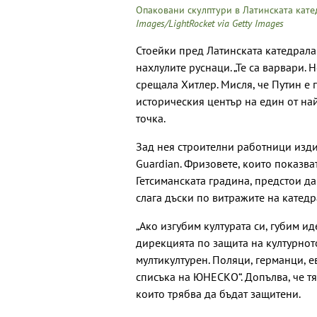
Опаковани скулптури в Латинската кате
Images/LightRocket via Getty Images
Стоейки пред Латинската катедрала
нахлулите руснаци. „Те са варвари. Н
срещала Хитлер. Мисля, че Путин е п
историческия център на един от на
точка.
Зад нея строителни работници изди
Guardian.
Фризовете, които показва
Гетсиманската градина, предстои да
слага дъски по витражите на катедр
„Ако изгубим културата си, губим и
дирекцията по защита на културното
мултикултурен. Поляци, германци, е
списъка на ЮНЕСКО“. Допълва, че тя
които трябва да бъдат защитени.