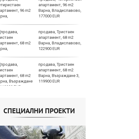
апартамент, 96 m2
не
Варна, Владиславово,
съ
177000 EUR
продава, Тристаен
AI
апартамент, 68 m2
за
Варна, Владиславово,
с
122900 EUR
к
продава, Тристаен
ОА
апартамент, 68 m2
св
Варна, Възраждане 3,
сл
119900 EUR
О
СПЕЦИАЛНИ ПРОЕКТИ