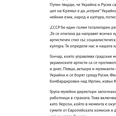
Путин твърди, че Украйна и Русия са
цел на Кремъл е да „изтрие“ Украй
нейния език, народ и култура, пот
„СССР бе един голям тоталитарен ре
„Те се опитаха да направят всичко 
артистичен стил със социалистичес
култура. Тя определя нас и нашата и
Гончар, която управлява градския м
украинските артисти са се противо
и днес. Певци, актьори и музиканти
Украйна и се борят срещу Русия. Ф
бомбардировки над Ирпин, извън К
Група музейни директори започнаха
работници в страната. Това включв
като Херсон, който в момента е оку
сумите от Европейската комисия и 