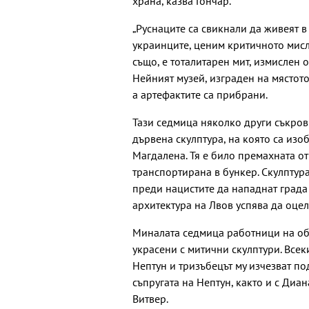
храна, казва Гончар.
„Руснаците са свикнали да живеят в
украинците, ценим критичното мислен
също, е тоталитарен мит, измислен о
Нейният музей, изграден на мястото 
а артефактите са прибрани.
Тази седмица няколко други съкров
дървена скулптура, на която са из
Магдалена. Тя е било премахната от
транспортирана в бункер. Скулптура
преди нацистите да нападнат града 
архитектура на Лвов успява да оцел
Миналата седмица работници на об
украсени с митични скулптури. Всек
Нептун и тризъбецът му изчезват по
съпругата на Нептун, както и с Диа
Витвер.