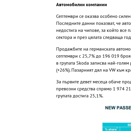
Автомобилни компании
Септември се оказва особено силен
Последните данни показват, че авто
недостига на чипове, за който все 
сектора и през цялата следваща год
Продажбите на германската автом
септември с 25,7% до 196 019 броя
в групата Skoda записва най-голям р
(+26%). Пазарният дял на VW към кр
За първите девет месеца обаче про
превозни средства спрямо 1 974 21
групата достига 25,1%.