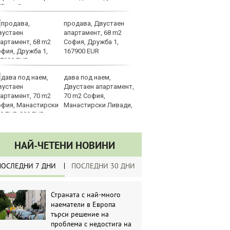
UR
продава, Двустаен
Вс
апартамент, 68 m2
Ду
София, Дружба 1,
Съ
167900 EUR
дава под наем,
Са
Двустаен апартамент,
м
70 m2 София,
г
Манастирски Ливади,
ху
0 EUR
НАЙ-ЧЕТЕНИ НОВИНИ
ПОСЛЕДНИ 7 ДНИ
ПОСЛЕДНИ 30 ДНИ
Страната с най-много
наематели в Европа
търси решение на
проблема с недостига на