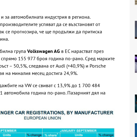
 и за автомобилната индустрия в региона.
производителите успяват да се възстановят от
пак се прогнозира, че ще продължи да притиска
ина.
обилна група
Volkswagen AG
в ЕС нарастват през
 спрямо 155 977 броя година по-рано. Сред марките
ъст – 50,5%, следвана от Audi (+40,9%) и Porsche
ая на миналия месец достига 24,9%.
дажбите на VW се свиват с 13,9% до 1 700 484
1 автомобила година по-рано. Пазарният дял на