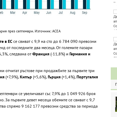
E
Тъжна вест! Почина
голямо име в
медицината
ария през септември. Източник: АСЕА
Златото стигна до
е в ЕС
се свиват с 9,9 на сто до 6 784 090 превозни
4295 долара за унция
нд от последните два месеца. От големите пазари
6,3%, следвана от
Франция
(‑11,8%) и
Германия и
80
ни отчитат ръстове при продажбите за първите три
ия
(+7,9%),
Кипър
(+5,6%),
Гърция
(+1,4%),
Португалия
ептември се увеличават със 7,9% до 1 049 926 броя
. За първите девет месеца обемите се свиват с 9,7
ства спрямо 9 162 177 превозни средства за периода