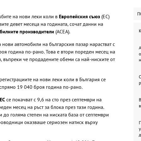
П
жбите на нови леки коли в
Европейския съюз
(ЕС)
вите девет месеца на годината, сочат данни на
К
обилните производители
(АСЕА).
нови автомобили на българския пазар нарастват с
А
оя година по-рано. Това е втори пореден месец на
о
и, въпреки че продадените обеми са най-ниските от
 регистрациите на нови леки коли в България се
р
 спрямо 19 040 броя година по-рано.
 ЕС
се покачват с 9,6 на сто през септември на
В
в
реден месец на ръст за блока през тази година.
 до голяма степен на ниската база от септември
упроводници оказваше сериозен натиск върху
П
у