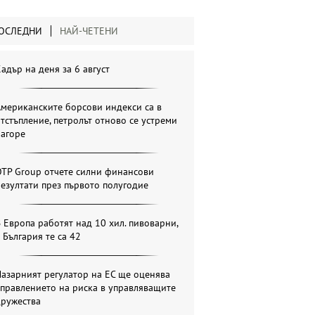
ОСЛЕДНИ
НАЙ-ЧЕТЕНИ
адър на деня за 6 август
мериканските борсови индекси са в
тстъпление, петролът отново се устреми
нагоре
OTP Group отчете силни финансови
езултати през първото полугодие
 Европа работят над 10 хил. пивоварни,
 България те са 42
азарният регулатор на ЕС ще оценява
правлението на риска в управляващите
дружества