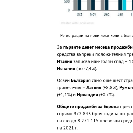
Регистрации на нови леки коли в Бълг
За
първите девет месеца продажбит
средства въпреки положителния тре
Италия
записва най-голям спад – 1
Испания
(по -7,4%).
Освен
България
само още шест стра
тримесечия –
Латвия
(+8,8%),
Румън
(+1,1%) и
Ирландия
(+0.7%).
Общите продажби за Европа
през с
спрямо 972 843 броя година по-рано
на сто до 8 271 115 превозни сред
на 2021 г.