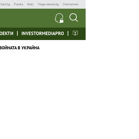
Start.bg
Posoka
Boec
Megavselena.bg
Chernomore
ОЕКТИ
INVESTORMEDIAPRO
ВОЙНАТА В УКРАЙНА