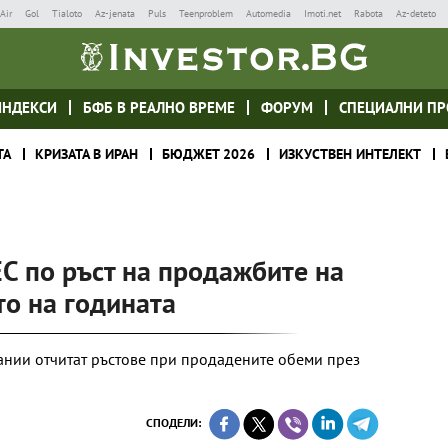
Air
Gol
Tialoto
Az-jenata
Puls
Teenproblem
Automedia
Imoti.net
Rabota
Az-deteto
ИНДЕКСИ
БФБ В РЕАЛНО ВРЕМЕ
ФОРУМ
СПЕЦИАЛНИ ПР
ТА
КРИЗАТА В ИРАН
БЮДЖЕТ 2026
ИЗКУСТВЕН ИНТЕЛЕКТ
ЕС по ръст на продажбите на
то на годината
ании отчитат ръстове при продадените обеми през
СПОДЕЛИ: