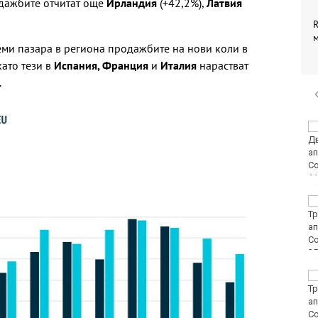
одажбите отчитат още
Ирландия
(+42,2%),
Латвия
R
ми пазара в региона продажбите на нови коли в
като тези в
Испания, Франция
и
Италия
нарастват
.
Честваме паметта на
преподобномъченик
Дометий
Винисиус Жуниор
преподписа с Реал
(Мадрид)
ЦСКА удари с 3:0
Макаби като гост