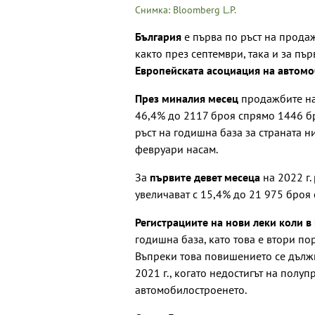
Снимка: Bloomberg L.P.
България
е първа по ръст на прода
както през септември, така и за пър
Европейската асоциация на автом
През миналия месец
продажбите на 
46,4% до 2117 броя спрямо 1446 бр
ръст на годишна база за страната н
февруари насам.
За
първите девет месеца
на 2022 г.
увеличават с 15,4% до 21 975 броя
Регистрациите на нови леки коли в
годишна база, като това е втори по
Въпреки това повишението се дължи
2021 г., когато недостигът на пол
автомобилостроенето.