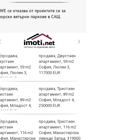
WE се отказва от проектите си за
морски вятърни паркове в САЩ
продава, Двустаен
Ea
апартамент, 59 m2
пр
София, Люлин 3,
мл
117000 EUR
ам
Global
продава, Тристаен
Me
апартамент, 89 m2
пл
София, Младост 4,
за
250000 EUR
на
продава, Тристаен
Ир
апартамент, 116 m2
на
София, Манастирски
Из
ливади Запад, 319000
О