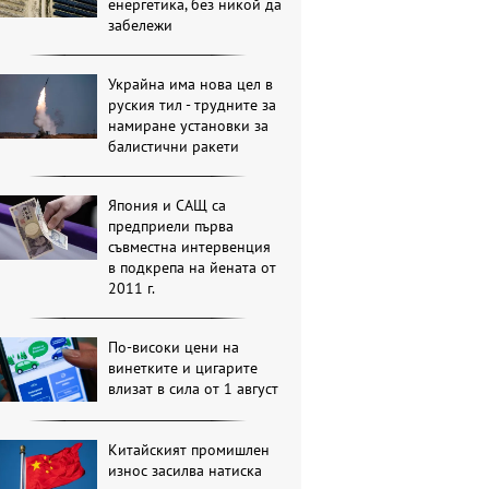
енергетика, без никой да
забележи
Украйна има нова цел в
руския тил - трудните за
намиране установки за
балистични ракети
Япония и САЩ са
предприели първа
съвместна интервенция
в подкрепа на йената от
2011 г.
По-високи цени на
винетките и цигарите
влизат в сила от 1 август
Китайският промишлен
износ засилва натиска