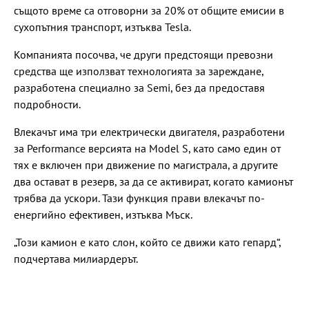
същото време са отговорни за 20% от общите емисии в
сухопътния транспорт, изтъква Tesla.
Компанията посочва, че други предстоящи превозни
средства ще използват технологията за зареждане,
разработена специално за Semi, без да предоставя
подробности.
Влекачът има три електрически двигателя, разработени
за Performance версията на Model S, като само един от
тях е включен при движение по магистрала, а другите
два остават в резерв, за да се активират, когато камионът
трябва да ускори. Тази функция прави влекачът по-
енергийно ефективен, изтъква Мъск.
„Този камион е като слон, който се движи като гепард“,
подчертава милиардерът.