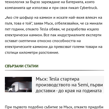
технология за бързо зареждане на батерията, която
компанията ще използва и при своя пикап Cybertruck.
„Ако сте шофьор на камион и искате най-якия влекач на
пътя, това е той“, заяви Мъск, отбелязвайки, че са минали
пет години, откакто Tesla обяви, че разработва изцяло
електрически камион. Все пак индустриалните експерти
остават скептични относно способността на
електрическите камиони да превозват големи товари на
стотици километри разстояние.
СВЪРЗАНИ СТАТИИ
Мъск: Tesla стартира
производството на Semi, първи
доставки - до края на годината
При първото подобно събитие за Мъск, откакто придоби