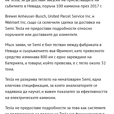
събитието в Невада, поръча 100 камиона през 2017 г.
Brewer Anheuser-Busch, United Parcel Service Inc. и
Walmart Inc. също са сключили сделка за доставка на
Semi. Tesla не предостави подробности относно
поръчките или доставките до клиентите.
Мъск заяви, че Semi е бил тестван между фабриката в
Невада и съоръжението във Фримонт, като превозното
средство изминава 800 км с едно зареждане на
батерията, а товарът, който превозва, е с тегло около 32
тона.
Tesla не разкрива теглото на ненатоварен Semi, една
ключова спецификация, за която анализаторите се
надяваха да научат, и важен показател за ефективността
на електрическите камиони.
Tesla не предоставя подробности за това как системите
за подпомагане на водача на Tesla ще функционират в