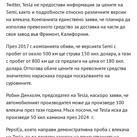
Twitter, Tesla не предостави информация за цените на
Semi, както и подробности относно различните версии
на влекача. Компанията единствено заяви, че планира да
използва превозното средство за доставка на части до
своя завод във Фримонт, Калифорния.
През 2017 г. компанията обяви, че версията Semi с
пробег от около 500 км ще струва 150 хил. долара, а тази
с пробег от 800 км ще се предлага на цена от 180 хил.
долара. Оттогава обаче цените на превозните средства
значително нараснаха поради поскъпването на
суровините.
Робин Денхолм, председател на Tesla, наскоро заяви, че
автомобилният производител може да произведе 100
влекача през тази година. Мъск посочи, че Tesla иска да
произведе 50 хил. камиона през 2024 г.
PepsiCo, която направи демонстративна проба с влекача
на Tesla, за да достави закуски на присъстващите на