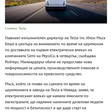
Снимка: Tesla
Главният изпълнителен директор на Tesla Inc. Илон Мъск
беше в центъра на вниманието по време на церемония
по доставката на първия електрически влекач на
компанията Semi на PepsiCo. в четвъртък, съобщава
Ройтерс. Милиардерът обаче не предостави нова
информация за цената, производствените планове и
товароносимостта на превозното средство.
Мъск, който се появи на сцената по време на
церемонията в завода на Tesla в Невада, заяви, че
електрическият влекач ще намали емисиите по
магистралите, ще надмине наличните дизелови модели
по мощност и безопасност и ще даде старт на