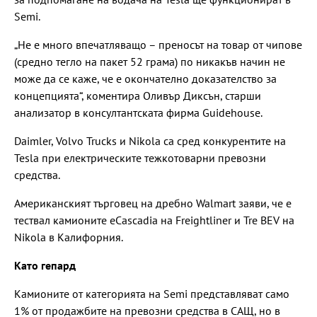
Semi.
„Не е много впечатляващо – преносът на товар от чипове
(средно тегло на пакет 52 грама) по никакъв начин не
може да се каже, че е окончателно доказателство за
концепцията“, коментира Оливър Диксън, старши
анализатор в консултантската фирма Guidehouse.
Daimler, Volvo Trucks и Nikola са сред конкурентите на
Tesla при електрическите тежкотоварни превозни
средства.
Американският търговец на дребно Walmart заяви, че е
тествал камионите eCascadia на Freightliner и Tre BEV на
Nikola в Калифорния.
Като гепард
Камионите от категорията на Semi представляват само
1% от продажбите на превозни средства в САЩ, но в