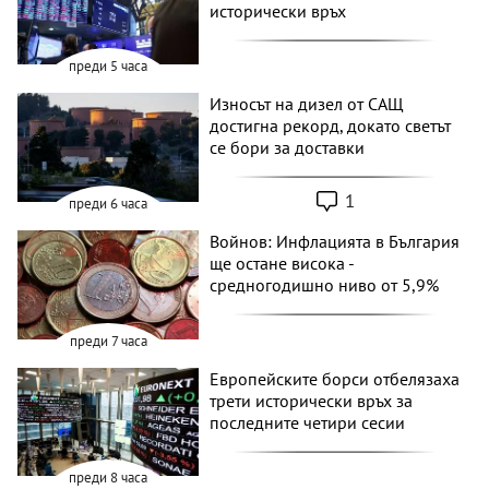
исторически връх
преди 5 часа
Износът на дизел от САЩ
достигна рекорд, докато светът
се бори за доставки
1
преди 6 часа
Войнов: Инфлацията в България
ще остане висока -
средногодишно ниво от 5,9%
преди 7 часа
Европейските борси отбелязаха
трети исторически връх за
последните четири сесии
преди 8 часа