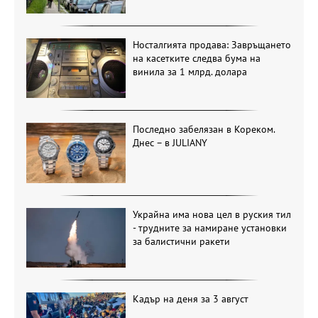
Носталгията продава: Завръщането
на касетките следва бума на
винила за 1 млрд. долара
Последно забелязан в Кореком.
Днес – в JULIANY
Украйна има нова цел в руския тил
- трудните за намиране установки
за балистични ракети
Кадър на деня за 3 август