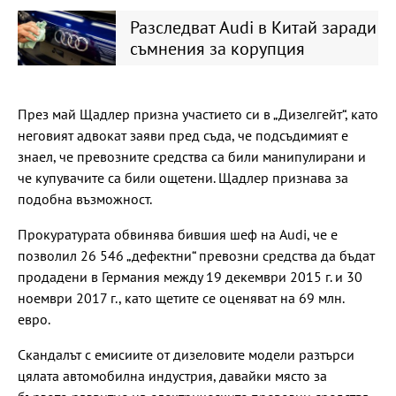
Разследват Audi в Китай заради
съмнения за корупция
През май Щадлер призна участието си в „Дизелгейт“, като
неговият адвокат заяви пред съда, че подсъдимият е
знаел, че превозните средства са били манипулирани и
че купувачите са били ощетени. Щадлер признава за
подобна възможност.
Прокуратурата обвинява бившия шеф на Audi, че е
позволил 26 546 „дефектни“ превозни средства да бъдат
продадени в Германия между 19 декември 2015 г. и 30
ноември 2017 г., като щетите се оценяват на 69 млн.
евро.
Скандалът с емисиите от дизеловите модели разтърси
цялата автомобилна индустрия, давайки място за