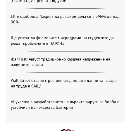
„Слатина“, „Изгрев“ и „Подуяне“
ЕК е одобрила Naspers да разшири дела си в eMAG до над
90%
Ще успеят ли филмовите микродрами на студентите да
решат проблемите в НАТФИЗ
iBanFirst: Август традиционно създава напрежение на
валутните пазари
Wall Street отваря с ръстове след новите данни за пазара
на труда в САЩ*
AI участва в разработването на първите вируси за борба с
устойчиви на лекарства бактерии