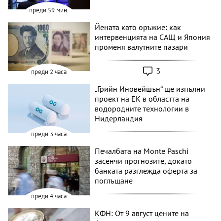
преди 59 мин.
Йената като оръжие: как
интервенцията на САЩ и Япония
променя валутните пазари
3
преди 2 часа
„Грийн Иновейшън“ ще изпълни
проект на ЕК в областта на
водородните технологии в
Нидерландия
преди 3 часа
Печалбата на Monte Paschi
засенчи прогнозите, докато
банката разглежда оферта за
поглъщане
преди 4 часа
КФН: От 9 август цените на