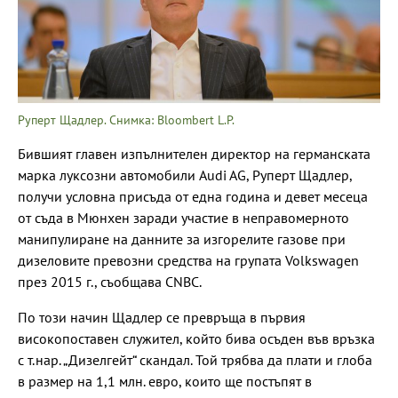
Руперт Щадлер. Снимка: Bloombert L.P.
Бившият главен изпълнителен директор на германската
марка луксозни автомобили Audi AG, Руперт Щадлер,
получи условна присъда от една година и девет месеца
от съда в Мюнхен заради участие в неправомерното
манипулиране на данните за изгорелите газове при
дизеловите превозни средства на групата Volkswagen
през 2015 г., съобщава CNBC.
По този начин Щадлер се превръща в първия
високопоставен служител, който бива осъден във връзка
с т.нар. „Дизелгейт“ скандал. Той трябва да плати и глоба
в размер на 1,1 млн. евро, които ще постъпят в