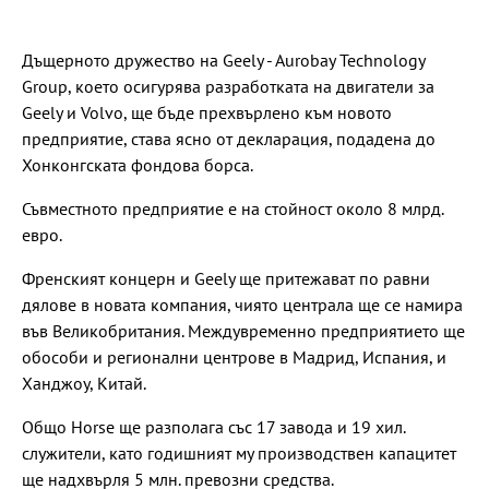
Дъщерното дружество на Geely - Aurobay Technology
Group, което осигурява разработката на двигатели за
Geely и Volvo, ще бъде прехвърлено към новото
предприятие, става ясно от декларация, подадена до
Хонконгската фондова борса.
Съвместното предприятие е на стойност около 8 млрд.
евро.
Френският концерн и Geely ще притежават по равни
дялове в новата компания, чиято централа ще се намира
във Великобритания. Междувременно предприятието ще
обособи и регионални центрове в Мадрид, Испания, и
Ханджоу, Китай.
Общо Horse ще разполага със 17 завода и 19 хил.
служители, като годишният му производствен капацитет
ще надхвърля 5 млн. превозни средства.