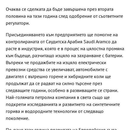
Очаква се сделката да бъде завършена през втората
половина на тази година след одобрение от съответните
регулатори.
Присъединяването към предприятието ще помогне на
контролираната от Саудитска Арабия Saudi Aramco да
расте в индустрия, която е в процес на цялостна промяна
към бъдеще, разчитащо изцяло на захранване с батерии.
Въпреки че продажбите на изцяло електрически
превозни средства се увеличават, автомобилите с
двигател с вътрешно горене и хибридните коли ще
продължат да се радват на силно търсене през
следващите години, особено в развиващите се страни.
Най-голямата петролна компания в света също ще
подкрепи изследванията и развитието на синтетичните
горива и водородните технологии от следващо
поколение.
По-рано тази година правилата на Европейския съюз