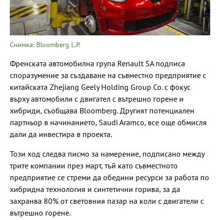
Снимка: Bloomberg L.P.
Френската автомобилна група Renault SA подписа
споразумение за създаване на съвместно предприятие с
китайската Zhejiang Geely Holding Group Co. с фокус
върху автомобили с двигател с вътрешно горене и
хибриди, съобщава Bloomberg. Другият потенциален
партньор в начинанието, Saudi Aramco, все още обмисля
дали да инвестира в проекта.
Този ход следва писмо за намерение, подписано между
трите компании през март, тъй като съвместното
предприятие се стреми да обедини ресурси за работа по
хибридна технология и синтетични горива, за да
захранва 80% от световния пазар на коли с двигатели с
вътрешно горене.