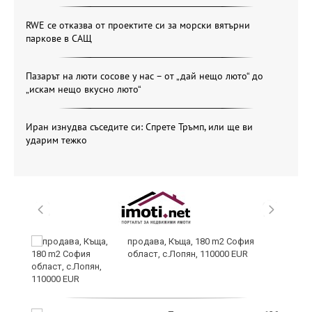
RWE се отказва от проектите си за морски вятърни
паркове в САЩ
Пазарът на люти сосове у нас – от „дай нещо люто“ до
„искам нещо вкусно люто“
Иран изнудва съседите си: Спрете Тръмп, или ще ви
ударим тежко
продава, Къща, 180 m2 София
област, с.Лопян, 110000 EUR