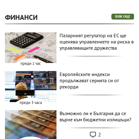
ФИНАНСИ
ВИЖ ОЩЕ
Пазарният регулатор на ЕС ще
оценява управлението на риска в
управляващите дружества
преди 1 час
Европейските индекси
продължават серията си от
рекорди
преди 3 часа
Възможно ли е България да се
върне към бюджетни излишъци?
2