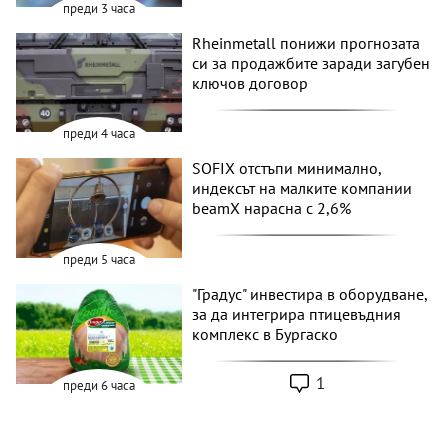
преди 3 часа
Rheinmetall понижи прогнозата
си за продажбите заради загубен
ключов договор
преди 4 часа
SOFIX отстъпи минимално,
индексът на малките компании
beamX нарасна с 2,6%
преди 5 часа
"Градус" инвестира в оборудване,
за да интегрира птицевъдния
комплекс в Бургаско
1
преди 6 часа