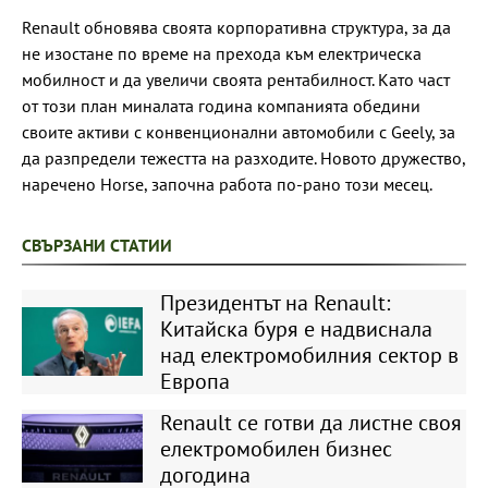
Renault обновява своята корпоративна структура, за да
не изостане по време на прехода към електрическа
мобилност и да увеличи своята рентабилност. Като част
от този план миналата година компанията обедини
своите активи с конвенционални автомобили с Geely, за
да разпредели тежестта на разходите. Новото дружество,
наречено Horse, започна работа по-рано този месец.
СВЪРЗАНИ СТАТИИ
Президентът на Renault:
Китайска буря е надвиснала
над електромобилния сектор в
Европа
Renault се готви да листне своя
електромобилен бизнес
догодина