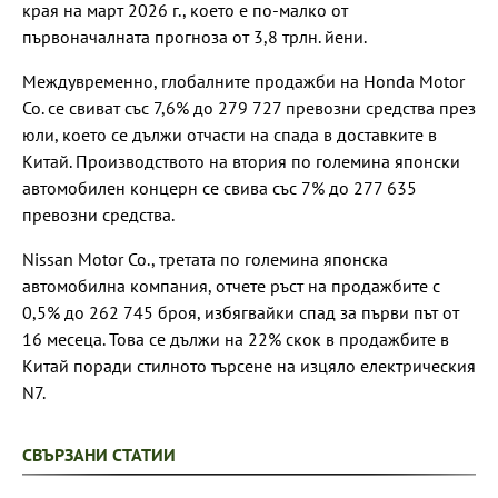
края на март 2026 г., което е по-малко от
първоначалната прогноза от 3,8 трлн. йени.
Междувременно, глобалните продажби на Honda Motor
Co. се свиват със 7,6% до 279 727 превозни средства през
юли, което се дължи отчасти на спада в доставките в
Китай. Производството на втория по големина японски
автомобилен концерн се свива със 7% до 277 635
превозни средства.
Nissan Motor Co., третата по големина японска
автомобилна компания, отчете ръст на продажбите с
0,5% до 262 745 броя, избягвайки спад за първи път от
16 месеца. Това се дължи на 22% скок в продажбите в
Китай поради стилното търсене на изцяло електрическия
N7.
СВЪРЗАНИ СТАТИИ