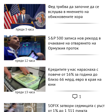
Фед трябва да започне да се
вслушва в мнението на
обикновените хора
преди 3 часа
S&P 500 записа нов рекорд в
очакване на отварянето на
Ормузкия проток
преди 12 часа
Кредитите у нас нараснаха с
повече от 16% за година до
близо 66 млрд. евро в края на
юни
преди 13 часа
1
SOFIX затвори седмицата с ръст
от 1% до 1 311 пункта