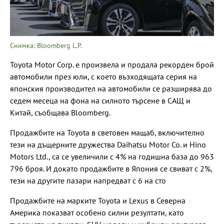
Снимка: Bloomberg L.P.
Toyota Motor Corp. e произвела и продала рекорден брой
автомобили през юли, с което възходящата серия на
японския производител на автомобили се разширява до
седем месеца на фона на силното търсене в САЩ и
Китай, съобщава Bloomberg.
Продажбите на Toyota в световен мащаб, включително
тези на дъщерните дружества Daihatsu Motor Co. и Hino
Motors Ltd., са се увеличили с 4% на годишна база до 963
796 броя. И докато продажбите в Япония се свиват с 2%,
тези на другите пазари напредват с 6 на сто
Продажбите на марките Toyota и Lexus в Северна
Америка показват особено силни резултати, като