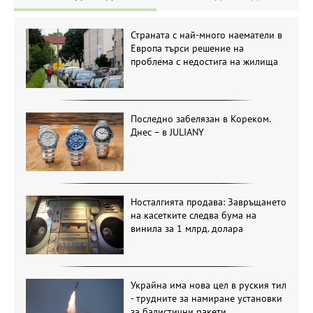
Страната с най-много наематели в
Европа търси решение на
проблема с недостига на жилища
Последно забелязан в Кореком.
Днес – в JULIANY
Носталгията продава: Завръщането
на касетките следва бума на
винила за 1 млрд. долара
Украйна има нова цел в руския тил
- трудните за намиране установки
за балистични ракети