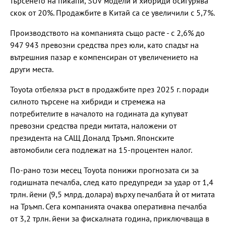
търсенето на пикапи, SUV модели и хибриди осигурява
скок от 20%. Продажбите в Китай са се увеличили с 5,7%.
Производството на компанията също расте - с 2,6% до
947 943 превозни средства през юли, като спадът на
вътрешния пазар е компенсиран от увеличението на
други места.
Toyota отбеляза ръст в продажбите през 2025 г. поради
силното търсене на хибриди и стремежа на
потребителите в началото на годината да купуват
превозни средства преди митата, наложени от
президента на САЩ Доналд Тръмп. Японските
автомобили сега подлежат на 15-процентен налог.
По-рано този месец Toyota понижи прогнозата си за
годишната печалба, след като предупреди за удар от 1,4
трлн. йени (9,5 млрд. долара) върху печалбата ѝ от митата
на Тръмп. Сега компанията очаква оперативна печалба
от 3,2 трлн. йени за фискалната година, приключваща в