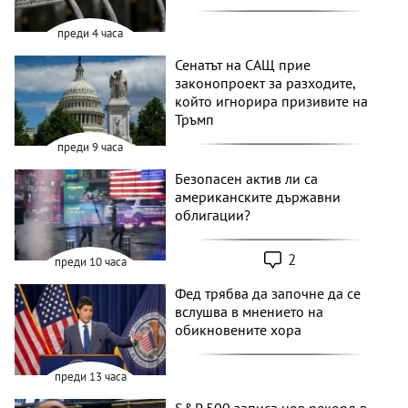
преди 4 часа
Сенатът на САЩ прие
законопроект за разходите,
който игнорира призивите на
Тръмп
преди 9 часа
Безопасен актив ли са
американските държавни
облигации?
2
преди 10 часа
Фед трябва да започне да се
вслушва в мнението на
обикновените хора
преди 13 часа
S&P 500 записа нов рекорд в