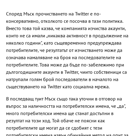
Според Мъск прочистването на Twitter е по-
консервативно, отколкото се посочва в тази политика.
Вместо това той казва, че компанията изчиства акаунти,
които не са имали „никаква активност в продължение на
няколко години", като същевременно предупреждава
потребителите, че резултатът от изчистването може да
означава намаляване на броя на последователите на
потребителите. Това може да бъде по-забележимо при
дългогодишните акаунти в Twitter, чиито собственици са
натрупали голям брой последователи в началото на
съществуването на Twitter като социална мрежа.
В последващ туит Мъск също така уточни в отговор на
въпрос за наличността на потребителски имена, че „да",
много потребителски имена ще станат достъпни в
резултат на този ход. Той обаче не поясни как
потребителите ще могат да се сдобият с тези
потребителски имена извън обичайния метод на опит за