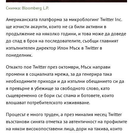
Снимка: Bloomberg L.P.
Американската платформа за микроблогинг Twitter Inc.
ще изчисти акаунти, които не са били активни в
продължение на няколко години, и това може да доведе
до спад в броя на последователите, съобщи главният
изпълнителен директор Илон Мъск в Twitter в
понеделник.
Откакто пое Twitter през октомври, Мъск направи
промени в социалната мрежа, за да генерира така
необходимите приходи и да изпълни обещанието си да
я превърне в убежище за свободното слово, като
същевременно се бори със спама и ботовете, които
влошават потребителското изживяване.
Процесът е много труден, а през миналия месец Twitter
възстанови синята отметка за автентичност на профилите
на някои високопоставени лица, дори на такива, които