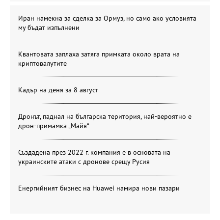
Иран намекна за сделка за Ормуз, но само ако условията
му бъдат изпълнени
Квантовата заплаха затяга примката около врата на
криптовалутите
Кадър на деня за 8 август
Дронът, паднал на българска територия, най-вероятно е
дрон-примамка „Майя“
Създадена през 2022 г. компания е в основата на
украинските атаки с дронове срещу Русия
Енергийният бизнес на Huawei намира нови пазари