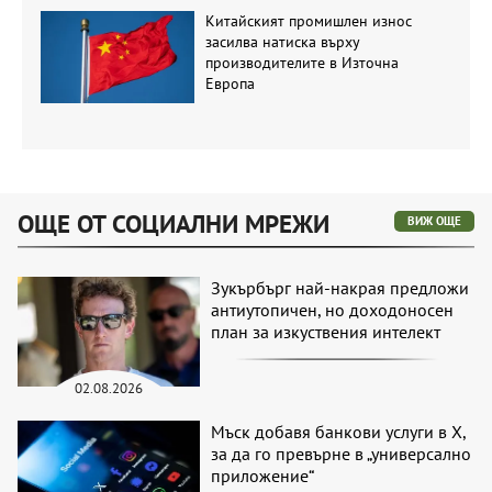
Китайският промишлен износ
засилва натиска върху
производителите в Източна
Европа
ОЩЕ ОТ СОЦИАЛНИ МРЕЖИ
ВИЖ ОЩЕ
Зукърбърг най-накрая предложи
антиутопичен, но доходоносен
план за изкуствения интелект
02.08.2026
Мъск добавя банкови услуги в X,
за да го превърне в „универсално
приложение“