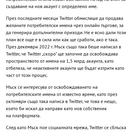
създаване на нов акаунт с определено име.
През последните месеци Twitter обмисляше да продава
желаните потребителски имена чрез онлайн търгове, за
да генерира допълнителни приходи. Не е ясно дали този
план все още е в сила или как ще сработи, ако е така.
През декември 2022 г. Мъск също така беше написал в
Twitter, че Twitter „скоро" ще започне да освобождава
пространството от имена на 1,5 млрд. акаунта, като
отбеляза, че неактивните акаунти ще бъдат изтрити като
част от този процес.
Мъск се интересува от освобождаването на
потребителските имена от известно време, като през
октомври също така написа в Twitter, че това е нещо,
което би искал да направи като нов собственик
на платформата.
След като Мъск пое социалната мрежа, Twitter се сблъска