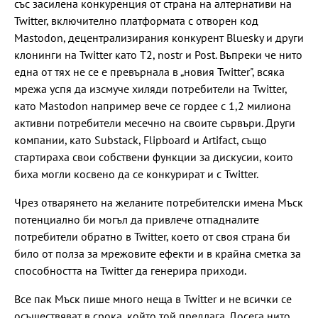
със засилена конкуренция от страна на алтернативи на
Twitter, включително платформата с отворен код
Mastodon, децентрализирания конкурент Bluesky и други
клонинги на Twitter като T2, nostr и Post. Въпреки че нито
една от тях не се е превърнала в „новия Twitter", всяка
мрежа успя да изсмуче хиляди потребители на Twitter,
като Mastodon например вече се гордее с 1,2 милиона
активни потребители месечно на своите сървъри. Други
компании, като Substack, Flipboard и Artifact, също
стартираха свои собствени функции за дискусии, които
биха могли косвено да се конкурират и с Twitter.
Чрез отварянето на желаните потребителски имена Мъск
потенциално би могъл да привлече отпадналите
потребители обратно в Twitter, което от своя страна би
било от полза за мрежовите ефекти и в крайна сметка за
способността на Twitter да генерира приходи.
Все пак Мъск пише много неща в Twitter и не всички се
осъществяват в срока, който той предлага. Досега нито